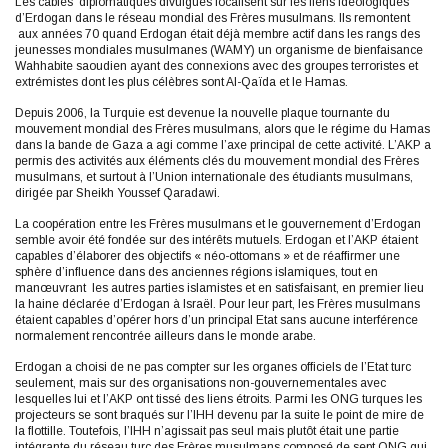
Les câbles diplomatiques divulgués focalisent sur les liens idéologiques
d’Erdogan dans le réseau mondial des Frères musulmans. Ils remontent
aux années 70 quand Erdogan était déjà membre actif dans les rangs des
jeunesses mondiales musulmanes (WAMY) un organisme de bienfaisance
Wahhabite saoudien ayant des connexions avec des groupes terroristes et
extrémistes dont les plus célèbres sont Al-Qaïda et le Hamas.
Depuis 2006, la Turquie est devenue la nouvelle plaque tournante du
mouvement mondial des Frères musulmans, alors que le régime du Hamas
dans la bande de Gaza a agi comme l’axe principal de cette activité. L’AKP a
permis des activités aux éléments clés du mouvement mondial des Frères
musulmans, et surtout à l’Union internationale des étudiants musulmans,
dirigée par Sheikh Youssef Qaradawi.
La coopération entre les Frères musulmans et le gouvernement d’Erdogan
semble avoir été fondée sur des intérêts mutuels. Erdogan et l’AKP étaient
capables d’élaborer des objectifs « néo-ottomans » et de réaffirmer une
sphère d’influence dans des anciennes régions islamiques, tout en
manœuvrant les autres parties islamistes et en satisfaisant, en premier lieu
la haine déclarée d’Erdogan à Israël. Pour leur part, les Frères musulmans
étaient capables d’opérer hors d’un principal Etat sans aucune interférence
normalement rencontrée ailleurs dans le monde arabe.
Erdogan a choisi de ne pas compter sur les organes officiels de l’Etat turc
seulement, mais sur des organisations non-gouvernementales avec
lesquelles lui et l’AKP ont tissé des liens étroits. Parmi les ONG turques les
projecteurs se sont braqués sur l’IHH devenu par la suite le point de mire de
la flottille. Toutefois, l’IHH n’agissait pas seul mais plutôt était une partie
intégrante du réseau turc des Frères musulmans composé de sept ONG qui