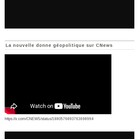
La nouvelle donne géopolitique sur CNews
https://x.com/CNEWS/status/1880576893763698994