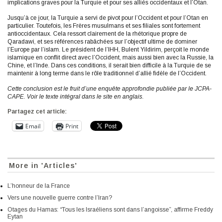
implications graves pour la Turquie et pour ses alliés occidentaux et l’Otan.
Jusqu’à ce jour, la Turquie a servi de pivot pour l’Occident et pour l’Otan en
particulier. Toutefois, les Frères musulmans et ses filiales sont fortement
antioccidentaux. Cela ressort clairement de la rhétorique propre de
Qaradawi, et ses références rabâchées sur l’objectif ultime de dominer
l’Europe par l’islam. Le président de l’IHH, Bulent Yildirim, perçoit le monde
islamique en conflit direct avec l’Occident, mais aussi bien avec la Russie, la
Chine, et l’Inde. Dans ces conditions, il serait bien difficile à la Turquie de se
maintenir à long terme dans le rôle traditionnel d’allié fidèle de l’Occident.
Cette conclusion est le fruit d’une enquête approfondie publiée par le JCPA-
CAPE. Voir le texte intégral dans le site en anglais.
Partagez cet article:
Email
Print
More in 'Articles'
L’honneur de la France
Vers une nouvelle guerre contre l’Iran?
Otages du Hamas: “Tous les Israéliens sont dans l’angoisse”, affirme Freddy
Eytan