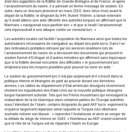
dont des supporters de la flottille de Grande Bretagne et de France, et après
l’arraisonnement du navire, il a adressé un ferme message de soutien. En
outre, dans un discours prononcé en mars 2010, donc deux mois avant le
départ de la flottille, le dirigeant du IHH, Bulent Yildirim, a laissé entendre
qu’il avait obtenu une aide officielle des autorités turques en affirmant que le
Marmara « naviguerait sous pavillon turc » et que si Israël l’arraisonnerait
cela équivaudrait à une attaque contre un consulat turc. »
Les autorités locales ont facilité l’acquisition du Marmara ainsi que toutes les
autorisations nécessaires de navigation au départ des ports turcs. Dans l’un
des ordinateurs portables retrouvé par les services israéliens lors de
l’arraisonnement du navire on a découvert des documents qui prouvent le
soutien formel d’Erdogan et d’autres ministres qui affirment sans équivoque
que si la flottille devrait rencontrer des difficultés « le gouvernement turc
emploiera tous les moyens possibles pour pouvoir lui venir en aide.”
Le soutien du gouvernement turc n’est pas surprenant et il s’inscrit dans la
politique interne et étrangère du parti au pouvoir durant ces dernières
années. Les câbles du département d’Etat américain divulgués récemment
révèlent les inquiétudes des Etats-Unis sur la nouvelle politique étrangère
turque hautement activiste. Tels que les Frères musulmans qui envisagent la
restauration de la loi islamique dans certaines parties de l’Europe autrefois
sous l’étendard de l’Islam, certains dirigeants du parti AKP turcs expriment la
croyance largement répandue selon laquelle la Turquie néo-ottomane
souhaite redorer son blason : « reprendre l’Andalousie et ainsi se venger de
la défaite du siège de Vienne en 1683. » Nombreux au AKP croient vraiment
que le rôle de la Turquie est de répandre l’Islam en Europe.