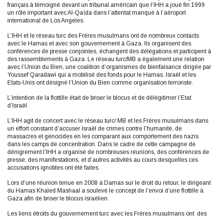
français à témoigné devant un tribunal américain que l’IHH a joué fin 1999
un rôle important avec Al-Qaïda dans l’attentat manqué à l’aéroport
international de Los Angeles.
L’IHH et le réseau turc des Frères musulmans ont de nombreux contacts
avec le Hamas et avec son gouvernement à Gaza. Ils organisent des
conférences de presse conjointes, échangent des délégations et participent à
des rassemblements à Gaza. Le réseau turc/MB a également une relation
avec l’Union du Bien, une coalition d’organismes de bienfaisance dirigée par
Youssef Qaradawi qui a mobilisé des fonds pour le Hamas. Israël et les
Etats-Unis ont désigné l’Union du Bien comme organisation terroriste.
L’intention de la flottille était de briser le blocus et de délégitimer l’Etat
d’Israël.
L’IHH agit de concert avec le réseau turc/ MB et les Frères musulmans dans
un effort constant d’accuser Israël de crimes contre l’humanité, de
massacres et génocides en les comparant aux comportement des nazis
dans les camps de concentration. Dans le cadre de cette campagne de
dénigrement l’IHH a organisé de nombreuses réunions, des conférences de
presse, des manifestations, et d’autres activités au cours desquelles ces
accusations ignobles ont été faites.
Lors d’une réunion tenue en 2008 à Damas sur le droit du retour, le dirigeant
du Hamas Khaled Mashaal a soulevé le concept de l’envoi d’une flottille à
Gaza afin de briser le blocus israélien.
Les liens étroits du gouvernement turc avec les Frères musulmans ont des