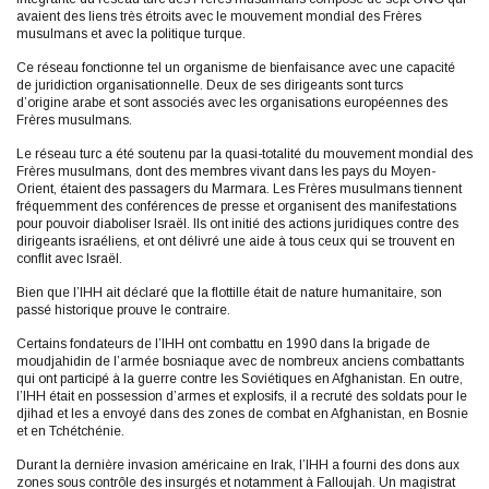
avaient des liens très étroits avec le mouvement mondial des Frères
musulmans et avec la politique turque.
Ce réseau fonctionne tel un organisme de bienfaisance avec une capacité
de juridiction organisationnelle. Deux de ses dirigeants sont turcs
d’origine arabe et sont associés avec les organisations européennes des
Frères musulmans.
Le réseau turc a été soutenu par la quasi-totalité du mouvement mondial des
Frères musulmans, dont des membres vivant dans les pays du Moyen-
Orient, étaient des passagers du Marmara. Les Frères musulmans tiennent
fréquemment des conférences de presse et organisent des manifestations
pour pouvoir diaboliser Israël. Ils ont initié des actions juridiques contre des
dirigeants israéliens, et ont délivré une aide à tous ceux qui se trouvent en
conflit avec Israël.
Bien que l’IHH ait déclaré que la flottille était de nature humanitaire, son
passé historique prouve le contraire.
Certains fondateurs de l’IHH ont combattu en 1990 dans la brigade de
moudjahidin de l’armée bosniaque avec de nombreux anciens combattants
qui ont participé à la guerre contre les Soviétiques en Afghanistan. En outre,
l’IHH était en possession d’armes et explosifs, il a recruté des soldats pour le
djihad et les a envoyé dans des zones de combat en Afghanistan, en Bosnie
et en Tchétchénie.
Durant la dernière invasion américaine en Irak, l’IHH a fourni des dons aux
zones sous contrôle des insurgés et notamment à Falloujah. Un magistrat