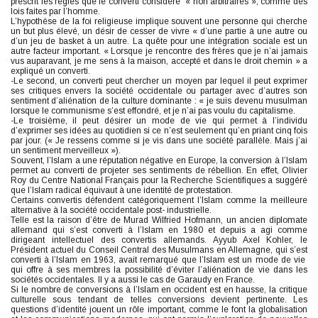
prescrit les règles que le converti considère « non arbitraires », comme des
lois faites par l’homme.
L’hypothèse de la foi religieuse implique souvent une personne qui cherche
un but plus élevé, un désir de cesser de vivre « d’une partie à une autre ou
d’un jeu de basket à un autre. La quête pour une intégration sociale est un
autre facteur important. « Lorsque je rencontre des frères que je n’ai jamais
vus auparavant, je me sens à la maison, accepté et dans le droit chemin » a
expliqué un converti.
-Le second, un converti peut chercher un moyen par lequel il peut exprimer
ses critiques envers la société occidentale ou partager avec d’autres son
sentiment d’aliénation de la culture dominante : « je suis devenu musulman
lorsque le communisme s’est effondré, et je n’ai pas voulu du capitalisme.
-Le troisième, il peut désirer un mode de vie qui permet à l’individu
d’exprimer ses idées au quotidien si ce n’est seulement qu’en priant cinq fois
par jour. (« Je ressens comme si je vis dans une société parallèle. Mais j’ai
un sentiment merveilleux »).
Souvent, l’Islam a une réputation négative en Europe, la conversion à l’Islam
permet au converti de projeter ses sentiments de rébellion. En effet, Olivier
Roy du Centre National Français pour la Recherche Scientifiques a suggéré
que l’Islam radical équivaut à une identité de protestation.
Certains convertis défendent catégoriquement l’Islam comme la meilleure
alternative à la société occidentale post- industrielle.
Telle est la raison d’être de Murad Wilfried Hofmann, un ancien diplomate
allemand qui s’est converti à l’Islam en 1980 et depuis a agi comme
dirigeant intellectuel des convertis allemands. Ayyub Axel Kohler, le
Président actuel du Conseil Central des Musulmans en Allemagne, qui s’est
converti à l’Islam en 1963, avait remarqué que l’Islam est un mode de vie
qui offre à ses membres la possibilité d’éviter l’aliénation de vie dans les
sociétés occidentales. Il y a aussi le cas de Garaudy en France.
Si le nombre de conversions à l’Islam en occident est en hausse, la critique
culturelle sous tendant de telles conversions devient pertinente. Les
questions d’identité jouent un rôle important, comme le font la globalisation