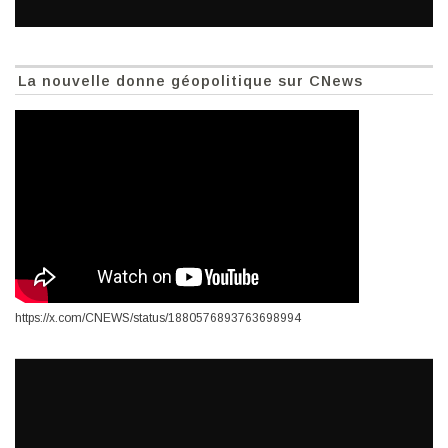
La nouvelle donne géopolitique sur CNews
https://x.com/CNEWS/status/1880576893763698994