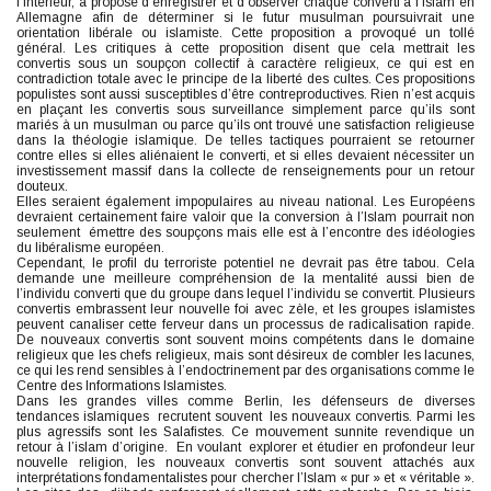
l’Intérieur, a proposé d’enregistrer et d’observer chaque converti à l’Islam en
Allemagne afin de déterminer si le futur musulman poursuivrait une
orientation libérale ou islamiste. Cette proposition a provoqué un tollé
général. Les critiques à cette proposition disent que cela mettrait les
convertis sous un soupçon collectif à caractère religieux, ce qui est en
contradiction totale avec le principe de la liberté des cultes. Ces propositions
populistes sont aussi susceptibles d’être contreproductives. Rien n’est acquis
en plaçant les convertis sous surveillance simplement parce qu’ils sont
mariés à un musulman ou parce qu’ils ont trouvé une satisfaction religieuse
dans la théologie islamique. De telles tactiques pourraient se retourner
contre elles si elles aliénaient le converti, et si elles devaient nécessiter un
investissement massif dans la collecte de renseignements pour un retour
douteux.
Elles seraient également impopulaires au niveau national. Les Européens
devraient certainement faire valoir que la conversion à l’Islam pourrait non
seulement émettre des soupçons mais elle est à l’encontre des idéologies
du libéralisme européen.
Cependant, le profil du terroriste potentiel ne devrait pas être tabou. Cela
demande une meilleure compréhension de la mentalité aussi bien de
l’individu converti que du groupe dans lequel l’individu se convertit. Plusieurs
convertis embrassent leur nouvelle foi avec zèle, et les groupes islamistes
peuvent canaliser cette ferveur dans un processus de radicalisation rapide.
De nouveaux convertis sont souvent moins compétents dans le domaine
religieux que les chefs religieux, mais sont désireux de combler les lacunes,
ce qui les rend sensibles à l’endoctrinement par des organisations comme le
Centre des Informations Islamistes.
Dans les grandes villes comme Berlin, les défenseurs de diverses
tendances islamiques recrutent souvent les nouveaux convertis. Parmi les
plus agressifs sont les Salafistes. Ce mouvement sunnite revendique un
retour à l’islam d’origine. En voulant explorer et étudier en profondeur leur
nouvelle religion, les nouveaux convertis sont souvent attachés aux
interprétations fondamentalistes pour chercher l’Islam « pur » et « véritable ».