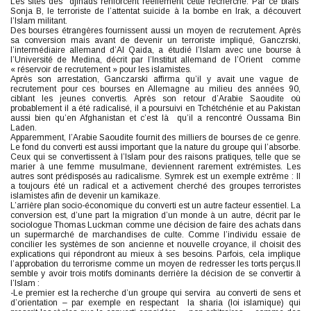
Les sites des djihads renforcent réellement cette recherche. Par ce biais
Sonja B, le terroriste de l’attentat suicide à la bombe en Irak, a découvert
l’Islam militant.
Des bourses étrangères fournissent aussi un moyen de recrutement. Après
sa conversion mais avant de devenir un terroriste impliqué, Ganczrski,
l’intermédiaire allemand d’Al Qaida, a étudié l’Islam avec une bourse à
l’Université de Medina, décrit par l’Institut allemand de l’Orient comme
« réservoir de recrutement » pour les islamistes.
Après son arrestation, Ganczarski affirma qu’il y avait une vague de
recrutement pour ces bourses en Allemagne au milieu des années 90,
ciblant les jeunes convertis. Après son retour d’Arabie Saoudite où
probablement il a été radicalisé, il a poursuivi en Tchétchénie et au Pakistan
aussi bien qu’en Afghanistan et c’est là qu’il a rencontré Oussama Bin
Laden.
Apparemment, l’Arabie Saoudite fournit des milliers de bourses de ce genre.
Le fond du converti est aussi important que la nature du groupe qui l’absorbe.
Ceux qui se convertissent à l’Islam pour des raisons pratiques, telle que se
marier à une femme musulmane, deviennent rarement extrémistes. Les
autres sont prédisposés au radicalisme. Symrek est un exemple extrême : Il
a toujours été un radical et a activement cherché des groupes terroristes
islamistes afin de devenir un kamikaze.
L’arrière plan socio-économique du converti est un autre facteur essentiel. La
conversion est, d’une part la migration d’un monde à un autre, décrit par le
sociologue Thomas Luckman comme une décision de faire des achats dans
un supermarché de marchandises de culte. Comme l’individu essaie de
concilier les systèmes de son ancienne et nouvelle croyance, il choisit des
explications qui répondront au mieux à ses besoins. Parfois, cela implique
l’approbation du terrorisme comme un moyen de redresser les torts perçus.Il
semble y avoir trois motifs dominants derrière la décision de se convertir à
l’Islam :
-Le premier est la recherche d’un groupe qui servira au converti de sens et
d’orientation – par exemple en respectant la sharia (loi islamique) qui