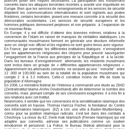
pourront poser des risques sécuritaires. La participation des musulmans
convertis dans les attaques terroristes récentes a suscité une inquiétude en
Europe. Bien que les services de renseignements et les services de sécurité
dépistent les communications internationales et sont vigilants aux postes
frontières, certains terroristes posent une menace concrète à la sécurité des
démocraties occidentales. Les services de sécurité européens et les
hommes politiques demeurent perplexes et non préparés à l’expansion de
ce nouveau fléau.
En Europe, il y est difficile d’obtenir des données mêmes relatives à la
conversion de l’Islam en raison de manques de véritables statistiques. Les
communautés musulmanes forment en générale une structure informelle
avec un clergé non officiel et les registres ne sont guère tenus avec vigueur.
En France, par exemple, les différentes institutions étatiques n’enregistrent
pas les appartenances religieuses des citoyens pour pouvoir sauvegarder
l’engagement de la France aux principes de la République et à la laïcité.
Dans les bureaux d’enregistrement allemands, les résidents musulmans
sont inclus dans un groupe de « différentes appartenances religieuses ».
Apparemment les allemands convertis ne seraient qu’une ” minorité” entre
12 ,000 et 100,000 au sein de la totalité de la population musulmane qui
compte 2 .8 à 3.2 millions. Celle-ci constitue moins de 4% de toute la
population d’Allemagne.
En 2006, Le ministère fédéral de l’Intérieur a commandé une étude au ZIIAD
(Zentralinstitut Islame-Archiv Deutschland) afin de déterminer le nombre des
convertis, mais prenant compte de ses conclusions exagérées il a mis fin à
ses relations avec cet Institut.
Néanmoins, il semble que les conversions et la sensibilisation islamique des
convertis sont en hausse. Thomas Hamza Fischer, le fondateur du Centre
des Informations Islamiques (IIZ) à Um, une ville à Baden-Wurttemberg ,
connu pour sa position islamique radicale, s’est tué dans des combats à
Chechnya. La revue du IIZ, Denk mak Islamisch (Pensée Islamique) qui est
adaptée aux convertis, adresse ses publications comme un soutien
émotionnel et personnel. La Police, le Bureau fédéral allemand pour la