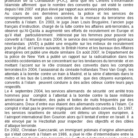
protection de la Constitution (FOC), ainsi que les Centres d’Information
Islamiste affirment que le nombre des convertis qui ont visité le centre
depuis l’été 2007 est plus élevé par rapport aux années précédentes.
Au cours de ces dernières années, la police et les services de
renseignements sont plus conscients de la menace du terrorisme des
convertis à l’islam. En 2003, le juge Jean Louis Bruguière, l’ancien juge
français d’instruction, chargé de la lutte contre les affaires anti-terroristes, a
observé qu’Al-Qaïda a augmenté ses efforts de recrutement en Europe et
qu’il était particulièrement intéressé par les femmes pour pouvoir les
convertir à l’Islam. En mars 2004, le service des renseignements généraux
néerlandais (AIVD) a publié une enquête sur les milieux de recrutement
pour le jihad, et l’année suivante, le British Home et les bureaux des Affaires
étrangères ont publié une étude similaire. En août 2007, le Département de
la police de New York a publié un rapport sur la radicalisation dans les
sociétés occidentales en se concentrant sur les tendances du terroriste et en
mettant l’accent sur le rôle croissant des convertis dans les complots
terroristes.En 2004, l’assassinat du cinéaste hollandais Theo Van Gogh, les
attentats à la bombe contre un train à Madrid, et la série d’attentats dans le
métro et les bus de Londres, ont démontré que des citoyens européens,
convertis à l’islam peuvent conduire à des actes odieux contre leurs pays
respectifs.
Le 4 septembre 2004, les services allemands de sécurité ont arrêté trois
hommes pour complot à l’attentat à la bombe contre la base militaire
américaine à Ramstein, des pubs et boites de nuits fréquentés par des
américains. Deux d’entre eux étaient des allemands convertis à l’Islam. Ce
complot n’était pas le premier impliquant des allemands convertis. En 1997,
les services israéliens de sécurité ont détenu un citoyen européen, à
l’aéroport international Ben Gourion alors qu’il tentait d’entrer en Israël. Il a
été envoyé par le Hezbollah pour inspecter des objectifs et des cibles
d’attaque terroriste.
En 2002, Christian Ganczarski, un immigrant polonais d’origine allemande
qui s’était converti à l’Islam en 1986, a joué le rôle d’intermédiaire entre la