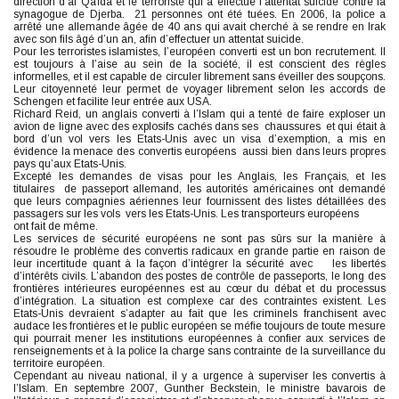
direction d’al Qaïda et le terroriste qui a effectué l’attentat suicide contre la
synagogue de Djerba. 21 personnes ont été tuées. En 2006, la police a
arrêté une allemande âgée de 40 ans qui avait cherché à se rendre en Irak
avec son fils âgé d’un an, afin d’effectuer un attentat suicide.
Pour les terroristes islamistes, l’européen converti est un bon recrutement. Il
est toujours à l’aise au sein de la société, il est conscient des règles
informelles, et il est capable de circuler librement sans éveiller des soupçons.
Leur citoyenneté leur permet de voyager librement selon les accords de
Schengen et facilite leur entrée aux USA.
Richard Reid, un anglais converti à l’Islam qui a tenté de faire exploser un
avion de ligne avec des explosifs cachés dans ses chaussures et qui était à
bord d’un vol vers les Etats-Unis avec un visa d’exemption, a mis en
évidence la menace des convertis européens aussi bien dans leurs propres
pays qu’aux Etats-Unis.
Excepté les demandes de visas pour les Anglais, les Français, et les
titulaires de passeport allemand, les autorités américaines ont demandé
que leurs compagnies aériennes leur fournissent des listes détaillées des
passagers sur les vols vers les Etats-Unis. Les transporteurs européens
ont fait de même.
Les services de sécurité européens ne sont pas sûrs sur la manière à
résoudre le problème des convertis radicaux en grande partie en raison de
leur incertitude quant à la façon d’intégrer la sécurité avec les libertés
d’intérêts civils. L’abandon des postes de contrôle de passeports, le long des
frontières intérieures européennes est au cœur du débat et du processus
d’intégration. La situation est complexe car des contraintes existent. Les
Etats-Unis devraient s’adapter au fait que les criminels franchisent avec
audace les frontières et le public européen se méfie toujours de toute mesure
qui pourrait mener les institutions européennes à confier aux services de
renseignements et à la police la charge sans contrainte de la surveillance du
territoire européen.
Cependant au niveau national, il y a urgence à superviser les convertis à
l’Islam. En septembre 2007, Gunther Beckstein, le ministre bavarois de