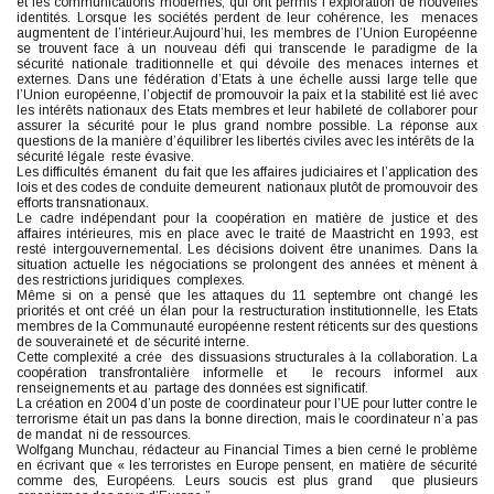
et les communications modernes, qui ont permis l’exploration de nouvelles
identités. Lorsque les sociétés perdent de leur cohérence, les menaces
augmentent de l’intérieur.Aujourd’hui, les membres de l’Union Européenne
se trouvent face à un nouveau défi qui transcende le paradigme de la
sécurité nationale traditionnelle et qui dévoile des menaces internes et
externes. Dans une fédération d’Etats à une échelle aussi large telle que
l’Union européenne, l’objectif de promouvoir la paix et la stabilité est lié avec
les intérêts nationaux des Etats membres et leur habileté de collaborer pour
assurer la sécurité pour le plus grand nombre possible. La réponse aux
questions de la manière d’équilibrer les libertés civiles avec les intérêts de la
sécurité légale reste évasive.
Les difficultés émanent du fait que les affaires judiciaires et l’application des
lois et des codes de conduite demeurent nationaux plutôt de promouvoir des
efforts transnationaux.
Le cadre indépendant pour la coopération en matière de justice et des
affaires intérieures, mis en place avec le traité de Maastricht en 1993, est
resté intergouvernemental. Les décisions doivent être unanimes. Dans la
situation actuelle les négociations se prolongent des années et mènent à
des restrictions juridiques complexes.
Même si on a pensé que les attaques du 11 septembre ont changé les
priorités et ont créé un élan pour la restructuration institutionnelle, les Etats
membres de la Communauté européenne restent réticents sur des questions
de souveraineté et de sécurité interne.
Cette complexité a crée des dissuasions structurales à la collaboration. La
coopération transfrontalière informelle et le recours informel aux
renseignements et au partage des données est significatif.
La création en 2004 d’un poste de coordinateur pour l’UE pour lutter contre le
terrorisme était un pas dans la bonne direction, mais le coordinateur n’a pas
de mandat ni de ressources.
Wolfgang Munchau, rédacteur au Financial Times a bien cerné le problème
en écrivant que « les terroristes en Europe pensent, en matière de sécurité
comme des, Européens. Leurs soucis est plus grand que plusieurs