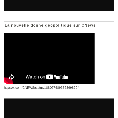
La nouvelle donne géopolitique sur CNews
https://x.com/CNEWS/status/1880576893763698994