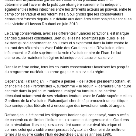
détermineront l’avenir de la politique étrangère iranienne. Ils indiquent
également les luttes intestines entre les différents acteurs au pouvoir, entre le
camp conservateur et les réformistes. Soulignons que les conservateurs
demeurent frustrés depuis leur défaite aux dernières élections présidentielles
et la victoire d’Hassan Rouhani en juin 2013.
Le camp conservateur, avec ses différentes nuances et factions, est marqué
par des querelles constantes. Bien qu’elles ne soient pas publiques, elles
existent quotidiennement en coulisses et s’expriment dans la lutte contre le
courant des réformistes. Avec l’aide des Gardiens de la Révolution, elles
influencent le Guide suprême et la voie révolutionnaire de l’Iran. Le but
ultime est de maintenir le régime islamique et d’assurer sa survie.
Dans la même veine, tous les courants conservateurs favorisent les progrès
du programme nucléaire comme gage de la survie du régime.
Cependant, Rafsandjani, « maître à penser » de l’actuel président Rohani, et
chef de file des « réformistes », surnommé « le requin », demeure une figure
centrale dans la politique iranienne, malgré sa tumultueuse carrière
découlant notamment de ses relations tendues avec le Guide suprême et les
Gardiens de la révolution. Rafsandjani cherche à promouvoir une politique
économique plus libérale et à encourager des investissements étrangers.
Rafsandjani a été parmi les dirigeants iraniens qui ont essayé, sans succès,
de contenir ou de limiter l’influence croissante et dangereuse des Gardiens
de la révolution. Il est toujours considéré comme leur rival historique et
comme celui qui a subtilement persuadé Ayatollah Khomeini de mettre un
terme à la guerre contre l’Irak déclenchée dans les années 1980.