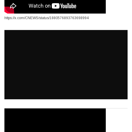
https://x.com/CNEWS/status/1880576893763698994