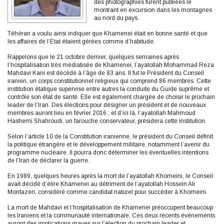
des photographies furent publiées le
montrant en excursion dans les montagnes
au nord du pays.
Téhéran a voulu ainsi indiquer que Khamenei était en bonne santé et que
les affaires de l’Etat étaient gérées comme d’habitude.
Rappelons que le 21 octobre dernier, quelques semaines après
l’hospitalisation très médiatisée de Khamenei, l’ayatollah Mohammad Reza
Mahdavi Kani est décédé à l’âge de 83 ans. Il fut le Président du Conseil
iranien, un corps constitutionnel religieux qui comprend 86 membres. Cette
institution étatique supervise entre autres la conduite du Guide suprême et
contrôle son état de santé. Elle est également chargée de choisir le prochain
leader de l’Iran. Des élections pour désigner un président et de nouveaux
membres auront lieu en février 2016 ; et d’ici là, l’ayatollah Mahmoud
Hashemi Shahroudi, un farouche conservateur, présidera cette institution.
Selon l’article 10 de la Constitution iranienne, le président du Conseil définit
la politique étrangère et le développement militaire, notamment l’avenir du
programme nucléaire. Il pourra donc déterminer les éventuelles intentions
de l’Iran de déclarer la guerre.
En 1989, quelques heures après la mort de l’ayatollah Khomeini, le Conseil
avait décidé d’élire Khamenei au détriment de l’ayatollah Hossein Ali
Montazeri, considéré comme candidat naturel pour succéder à Khomeini.
La mort de Mahdavi et l’hospitalisation de Khamenei préoccupent beaucoup
les Iraniens et la communauté internationale. Ces deux récents événements
auront des implications graves sur l’élection du prochain leader et