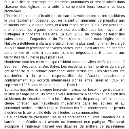
et il a facilité le repérage des éléments autoritaires et responsables dans
chacune des églises, et a aidé à comprendre leurs besoins et leurs
problèmes.
L’intérêt prédominant d’Israël était de barrer la voie des terroristes suicidaires
le plus rapidement possible, tout en faisant un minimum de préjudice aux
résidents locaux, à leurs biens, et à leur mode de vie. Cela s’est produit au
moment que les organismes terroristes ont utilisé tous les moyens afin
d’attaquer d’innocents israéliens. En avril 2002, un groupe de terroristes
palestiniens de l’organisation du Fatah s’est barricadé dans l’église de la
Nativité à Bethléem profanant le site chrétien le plus saint, humiliant le clergé
qui y résidait et profanant ses vases sacrés. Israël s’est abstenu de pénétrer
dans le site et, suite à quarante jours de négociations, il a permis aux
terroristes de quitter le pays pour l’exil.
Nombreux sont les chrétiens qui résident dans les villes de Cisjordanie: à
Bethléem, Beit Jalla, et Beit Sahur. Les résidents et les membres du clergé
ont bénéficié d’un contact permanent avec Jérusalem. Ces villes ont été
transférées à la pleine responsabilité de l’Autorité palestinienne
conformément aux accords intérimaires signés entre Israël et l’OLP en
septembre 1995 sous le parrainage des Etats-Unis.
Suite aux hostilités et la vague terroriste, il existait un besoin urgent de barrer
le libre passage de la Cisjordanie vers Jérusalem. Néanmoins, en dépit des
problèmes de sécurité, Israël a initié des permis de passage périodique au
clergé chrétien, aux travailleurs musulmans dans les églises, et au
personnel médical affilié à l’église. Pendant les fêtes chrétiennes, les permis
d’entrée en Israël ont été délivrés à toutes les communautés.
La suggestion de préserver les villes chrétiennes du côté israélien de la
barrière de sécurité s’est avérée extrêmement non pratique. Elle aurait
incorporé à l’intérieur d’Israël des dizaines de milliers de palestiniens