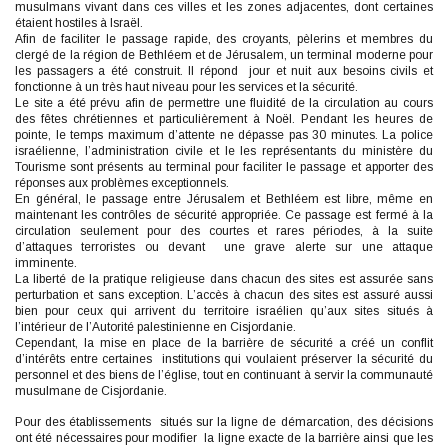
musulmans vivant dans ces villes et les zones adjacentes, dont certaines
étaient hostiles à Israël.
Afin de faciliter le passage rapide, des croyants, pèlerins et membres du
clergé de la région de Bethléem et de Jérusalem, un terminal moderne pour
les passagers a été construit. Il répond jour et nuit aux besoins civils et
fonctionne à un très haut niveau pour les services et la sécurité.
Le site a été prévu afin de permettre une fluidité de la circulation au cours
des fêtes chrétiennes et particulièrement à Noël. Pendant les heures de
pointe, le temps maximum d’attente ne dépasse pas 30 minutes. La police
israélienne, l’administration civile et le les représentants du ministère du
Tourisme sont présents au terminal pour faciliter le passage et apporter des
réponses aux problèmes exceptionnels.
En général, le passage entre Jérusalem et Bethléem est libre, même en
maintenant les contrôles de sécurité appropriée. Ce passage est fermé à la
circulation seulement pour des courtes et rares périodes, à la suite
d’attaques terroristes ou devant une grave alerte sur une attaque
imminente.
La liberté de la pratique religieuse dans chacun des sites est assurée sans
perturbation et sans exception. L’accès à chacun des sites est assuré aussi
bien pour ceux qui arrivent du territoire israélien qu’aux sites situés à
l’intérieur de l’Autorité palestinienne en Cisjordanie.
Cependant, la mise en place de la barrière de sécurité a créé un conflit
d’intérêts entre certaines institutions qui voulaient préserver la sécurité du
personnel et des biens de l’église, tout en continuant à servir la communauté
musulmane de Cisjordanie.
Pour des établissements situés sur la ligne de démarcation, des décisions
ont été nécessaires pour modifier la ligne exacte de la barrière ainsi que les