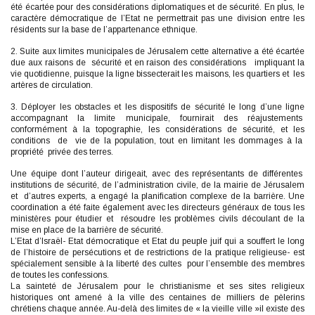
été écartée pour des considérations diplomatiques et de sécurité. En plus, le
caractère démocratique de l’Etat ne permettrait pas une division entre les
résidents sur la base de l’appartenance ethnique.
2. Suite aux limites municipales de Jérusalem cette alternative a été écartée
due aux raisons de sécurité et en raison des considérations impliquant la
vie quotidienne, puisque la ligne bissecterait les maisons, les quartiers et les
artères de circulation.
3. Déployer les obstacles et les dispositifs de sécurité le long d’une ligne
accompagnant la limite municipale, fournirait des réajustements
conformément à la topographie, les considérations de sécurité, et les
conditions de vie de la population, tout en limitant les dommages à la
propriété privée des terres.
Une équipe dont l’auteur dirigeait, avec des représentants de différentes
institutions de sécurité, de l’administration civile, de la mairie de Jérusalem
et d’autres experts, a engagé la planification complexe de la barrière. Une
coordination a été faite également avec les directeurs généraux de tous les
ministères pour étudier et résoudre les problèmes civils découlant de la
mise en place de la barrière de sécurité.
L’Etat d’Israël- Etat démocratique et Etat du peuple juif qui a souffert le long
de l’histoire de persécutions et de restrictions de la pratique religieuse- est
spécialement sensible à la liberté des cultes pour l’ensemble des membres
de toutes les confessions.
La sainteté de Jérusalem pour le christianisme et ses sites religieux
historiques ont amené à la ville des centaines de milliers de pèlerins
chrétiens chaque année. Au-delà des limites de « la vieille ville »il existe des