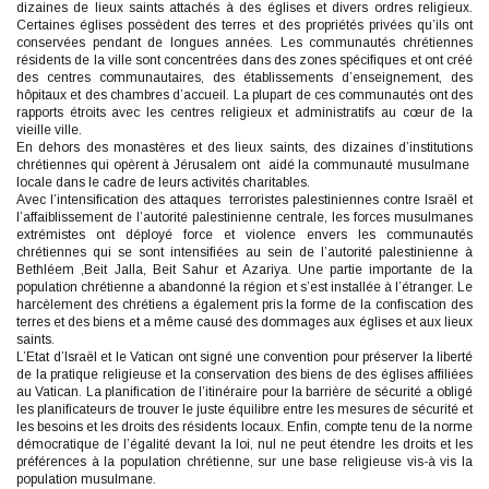
dizaines de lieux saints attachés à des églises et divers ordres religieux.
Certaines églises possèdent des terres et des propriétés privées qu’ils ont
conservées pendant de longues années. Les communautés chrétiennes
résidents de la ville sont concentrées dans des zones spécifiques et ont créé
des centres communautaires, des établissements d’enseignement, des
hôpitaux et des chambres d’accueil. La plupart de ces communautés ont des
rapports étroits avec les centres religieux et administratifs au cœur de la
vieille ville.
En dehors des monastères et des lieux saints, des dizaines d’institutions
chrétiennes qui opèrent à Jérusalem ont aidé la communauté musulmane
locale dans le cadre de leurs activités charitables.
Avec l’intensification des attaques terroristes palestiniennes contre Israël et
l’affaiblissement de l’autorité palestinienne centrale, les forces musulmanes
extrémistes ont déployé force et violence envers les communautés
chrétiennes qui se sont intensifiées au sein de l’autorité palestinienne à
Bethléem ,Beit Jalla, Beit Sahur et Azariya. Une partie importante de la
population chrétienne a abandonné la région et s’est installée à l’étranger. Le
harcèlement des chrétiens a également pris la forme de la confiscation des
terres et des biens et a même causé des dommages aux églises et aux lieux
saints.
L’Etat d’Israël et le Vatican ont signé une convention pour préserver la liberté
de la pratique religieuse et la conservation des biens de des églises affiliées
au Vatican. La planification de l’itinéraire pour la barrière de sécurité a obligé
les planificateurs de trouver le juste équilibre entre les mesures de sécurité et
les besoins et les droits des résidents locaux. Enfin, compte tenu de la norme
démocratique de l’égalité devant la loi, nul ne peut étendre les droits et les
préférences à la population chrétienne, sur une base religieuse vis-à vis la
population musulmane.