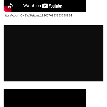
https://x.com/CNEWS/status/1880576893763698994