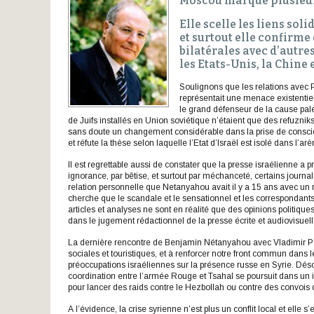
Moscou marque plusieur
Elle scelle les liens sol
et surtout elle confirme 
bilatérales avec d’autr
les Etats-Unis, la Chine e
Soulignons que les relations avec P
représentait une menace existentiell
le grand défenseur de la cause pales
de Juifs installés en Union soviétique n’étaient que des refuzniks
sans doute un changement considérable dans la prise de conscie
et réfute la thèse selon laquelle l’Etat d’Israël est isolé dans l’ar
Il est regrettable aussi de constater que la presse israélienne 
ignorance, par bêtise, et surtout par méchanceté, certains journ
relation personnelle que Netanyahou avait il y a 15 ans avec un
cherche que le scandale et le sensationnel et les correspondant
articles et analyses ne sont en réalité que des opinions politiqu
dans le jugement rédactionnel de la presse écrite et audiovisuell
La dernière rencontre de Benjamin Nétanyahou avec Vladimir Pou
sociales et touristiques, et à renforcer notre front commun dans l
préoccupations israéliennes sur la présence russe en Syrie. Dé
coordination entre l’armée Rouge et Tsahal se poursuit dans un in
pour lancer des raids contre le Hezbollah ou contre des convois
A l’évidence, la crise syrienne n’est plus un conflit local et elle