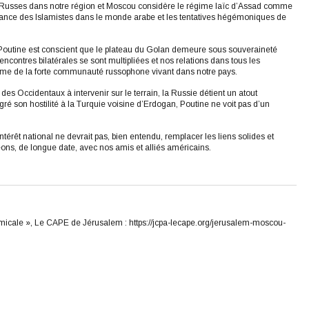
des Russes dans notre région et Moscou considère le régime laïc d’Assad comme
issance des Islamistes dans le monde arabe et les tentatives hégémoniques de
t Poutine est conscient que le plateau du Golan demeure sous souveraineté
 rencontres bilatérales se sont multipliées et nos relations dans tous les
e de la forte communauté russophone vivant dans notre pays.
des Occidentaux à intervenir sur le terrain, la Russie détient un atout
ré son hostilité à la Turquie voisine d’Erdogan, Poutine ne voit pas d’un
l’intérêt national ne devrait pas, bien entendu, remplacer les liens solides et
eons, de longue date, avec nos amis et alliés américains.
amicale », Le CAPE de Jérusalem : https://jcpa-lecape.org/jerusalem-moscou-