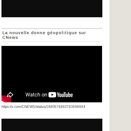
La nouvelle donne géopolitique sur
CNews
https://x.com/CNEWS/status/1880576893763698994