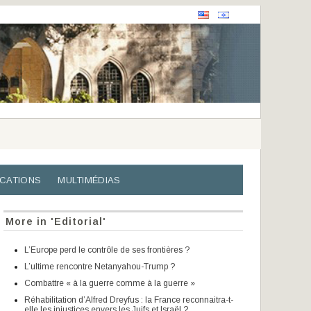
ICATIONS
MULTIMÉDIAS
More in 'Editorial'
L’Europe perd le contrôle de ses frontières ?
L’ultime rencontre Netanyahou-Trump ?
Combattre « à la guerre comme à la guerre »
Réhabilitation d’Alfred Dreyfus : la France reconnaitra-t-
elle les injustices envers les Juifs et Israël ?