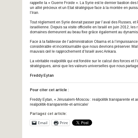
rappelle la « Guerre Froide ». La Syrie est le dernier bastion 
un allié précieux et un Etat stratégique face à la montée en pu
l’Iran.
Tout règlement en Syrie devrait passer par l’aval des Russes, e
israélienne. Depuis sa visite officielle en Israël en juin 2012, les
domaines demeurent au beau fixe grâce également au dynamism
Face à la faiblesse de l’administration Obama et à l’impuissance 
considérable et incontournable que nous devrions préserver. Malg
mauvais œil le rapprochement d’Israël avec Ankara.
La véritable realpolitik qui est fondée sur le calcul des forces et 
stratégiques, ainsi que les valeurs universelles que nous partag
Freddy Eytan
Pour citer cet article :
Freddy Eytan, « Jérusalem-Moscou : realpolitik transparente et 
realpolitik-transparente-et-amicale/
Partagez cet article:
Email
Print