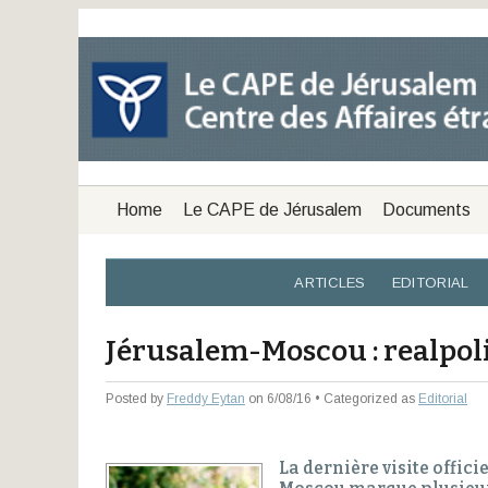
Home
Le CAPE de Jérusalem
Documents
ARTICLES
EDITORIAL
Jérusalem-Moscou : realpol
Posted by
Freddy Eytan
on 6/08/16 • Categorized as
Editorial
La dernière visite offi