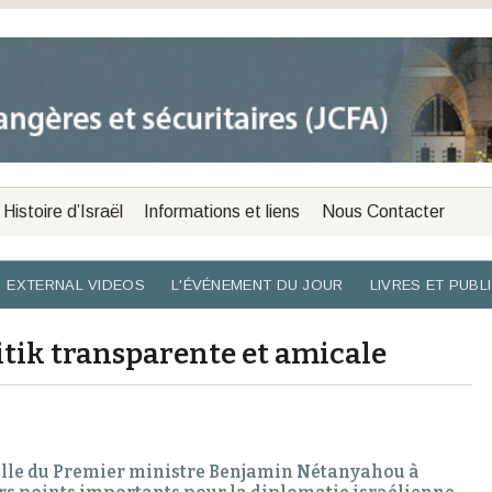
Histoire d’Israël
Informations et liens
Nous Contacter
EXTERNAL VIDEOS
L'ÉVÉNEMENT DU JOUR
LIVRES ET PUBL
itik transparente et amicale
cielle du Premier ministre Benjamin Nétanyahou à