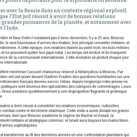
s points importants pour la diplomatie israélienne.
ides avec la Russie dans un contexte régional explosif,
que l’Etat juif réussit à avoir de bonnes relations
es grandes puissances de la planète, et notamment avec
t l’Inde.
ékin et New Delhi n’existaient pas il deux décennies. Il y a 25 ans, Moscou
e, le seul fournisseur d’armes des Arabes, leur principal conseiller militaire, et
tinienne. A cette époque, nos relations étaient au point mort, les trois millions
 et ne pouvaient quitter leur pays natal. Les temps ont évolué et ils marquent
nce de la communauté internationale. Cette évolution se produit chaque jour
ène internationale.
a préféré minimiser l’accueil chaleureux réservé à Nétanyahou à Moscou. Par
alistes ont osé poser devant Vladimir Poutine des questions humiliantes sur une
 millionnaire français devenu escroc. Hélas, depuis longtemps notre presse ne
s politiques sont devenus des spécialistes des rubriques de commérages. Leurs
es. Nous assistons quotidiennement à une disproportion flagrante et grotesque
e.
tine a donc réussi à consolider les relations économiques, culturelles,
e combat contre le terrorisme islamique. Cette visite a aussi dissipé les graves
sormais, bien que Moscou soutienne le régime de Bachar el-Assad, la
térêt militaire et stratégique commun, et Israël aura toujours les mains libres
 d’armes sophistiquées.
 s’est transformée au fil des dernières années en une confrontation planétaire qui