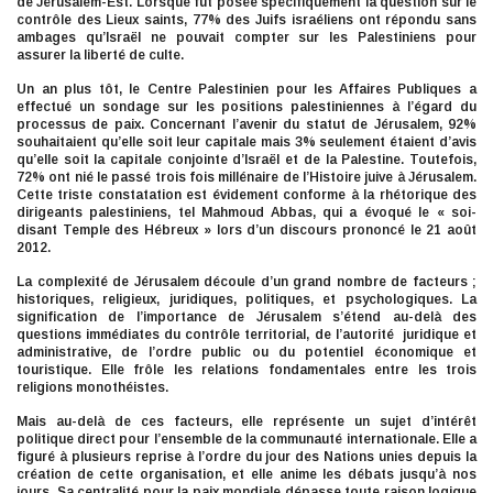
de Jérusalem-Est. Lorsque fut posée spécifiquement la question sur le
contrôle des Lieux saints, 77% des Juifs israéliens ont répondu sans
ambages qu’Israël ne pouvait compter sur les Palestiniens pour
assurer la liberté de culte.
Un an plus tôt, le Centre Palestinien pour les Affaires Publiques a
effectué un sondage sur les positions palestiniennes à l’égard du
processus de paix. Concernant l’avenir du statut de Jérusalem, 92%
souhaitaient qu’elle soit leur capitale mais 3% seulement étaient d’avis
qu’elle soit la capitale conjointe d’Israël et de la Palestine. Toutefois,
72% ont nié le passé trois fois millénaire de l’Histoire juive à Jérusalem.
Cette triste constatation est évidement conforme à la rhétorique des
dirigeants palestiniens, tel Mahmoud Abbas, qui a évoqué le « soi-
disant Temple des Hébreux » lors d’un discours prononcé le 21 août
2012.
La complexité de Jérusalem découle d’un grand nombre de facteurs ;
historiques, religieux, juridiques, politiques, et psychologiques. La
signification de l’importance de Jérusalem s’étend au-delà des
questions immédiates du contrôle territorial, de l’autorité juridique et
administrative, de l’ordre public ou du potentiel économique et
touristique. Elle frôle les relations fondamentales entre les trois
religions monothéistes.
Mais au-delà de ces facteurs, elle représente un sujet d’intérêt
politique direct pour l’ensemble de la communauté internationale. Elle a
figuré à plusieurs reprise à l’ordre du jour des Nations unies depuis la
création de cette organisation, et elle anime les débats jusqu’à nos
jours. Sa centralité pour la paix mondiale dépasse toute raison logique