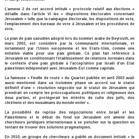
L’annexe 2 de cet accord intitulé « protocole relatif aux élections »
détaille dans l’article VI les « dispositions électorales concernant
Jérusalem » telle que la campagne électorale, les dispositions de vote,
l’emplacement des bureaux de vote à Jérusalem et les procédures de
vote.
Le plan de paix saoudien adopté lors du sommet arabe de Beyrouth, en
mars 2002, est considéré par la communauté internationale, et
notamment par l’Union européenne et les Etats-Unis, comme une
initiative viable pour une paix globale. Ce plan fait référence à
Jérusalem en conditionnant l’établissement de relations normales dans
le contexte d’une paix globale à l’acceptation par Israël d’un Etat
palestinien indépendant avec Jérusalem-Est comme capitale.
La fameuse « Feuille de route » du Quartet publiée en avril 2003 avait
aussi mentionné dans sa troisième phase un accord sur le statut
définitif d’une « résolution négociée sur le statut de Jérusalem qui
prendrait en compte les préoccupations politiques et religieuses des
deux parties, et protègerait les intérêts de culte des juifs, des
chrétiens et des musulmans du monde entier ».
La possibilité de reprise des négociations entre Israël et les
Palestiniens et le débat de fond sur Jérusalem ont amené des
chercheurs juridiques internationaux à se pencher sur la question en
tentant de trouver des solutions pragmatiques.
En 2010, un groupe de chercheurs a publié un document intitulé « le