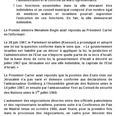
l’administration et le contrôle de leurs représentants.
Les fonctions essentielles dans la ville devraient être
indivisibles et un conseil municipal composé d’un nombre égal
de membres arabes et israéliens pourrait superviser
l’exécution de ces fonctions. En fait, la ville demeurerait
indivisible.
Le Premier ministre Menahem Begin avait répondu au Président Carter
en l’informant :
Le 28 juin 1967, le Parlement israélien (Knesset) a promulgué et adopté
une loi sur la question conforme dans le sens que : « Le gouvernement
israélien est habilité par un décret à appliquer la loi, la juridiction et
l’administration de l’Etat sur n’importe quelle partie de la terre d’Israël.
Sur la base donc de cette loi, le gouvernement d’Israël a décrété en
juillet 1967 que Jérusalem est une ville indivisible, la capitale de l’Etat
d’Israël. »
Le Président Carter avait répondu que la position des Etats-Unis sur
Jérusalem n’a pas varié et demeure conforme aux déclarations de
l’ambassadeur Goldberg à l’Assemblée générale des Nations unies le
14 juillet 1967, et ensuite par l’ambassadeur Yost au Conseil de sécurité
er
des Nations unies le 1
juillet 1969.
L’avènement des négociations directes entre des officiels palestiniens
et des représentants israéliens, parvenu suite à la Conférence de Paix
de Madrid tenue en octobre 1991, avait fourni, pour la première fois
dans le processus des négociations, un cadre pour discuter des