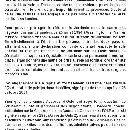
référer à l’ensemble de Jérusalem et non seulement à son statut final
ou aux Lieux saints. Dans ce contexte, les résidents palestiniens de
Jérusalem ont le droit de participer librement au processus électoral
de la ville et Israël s’est engagé à ne pas nuire aux activités de leurs
institutions locales.
Pour pouvoir protéger le rôle de la Jordanie dans le cadre des
négociations sur Jérusalem. Le 25 juillet 1994 à Washington, le Premier
ministre israélien Yitzhak Rabin et le roi Hussein de Jordanie mettent
fin officiellement à l’état de belligérance entre les deux pays et
affirment dans une déclaration conjointe qu’Israël respecte le rôle
spécial du royaume hachémite de Jordanie sur les Lieux saints de
Jérusalem. Lorsque les négociations sur le statut permanent prendront
place, Israël donnera une haute priorité au rôle historique jordanien sur
ces lieux. En outre, les deux parties ont convenu d’agir ensemble pour
promouvoir les relations interconfessionnelles entre les trois religions
monothéistes.
Cet engagement a été repris et formellement réaffirmé dans l’article
9(2) du traité de paix jordano-israélien, signé peu de temps après le 26
octobre 1994.
Bien que les premiers Accords d’Oslo ont reporté la question de
Jérusalem au statut permanent des négociations, « l’accord israélo-
palestinien sur la Cisjordanie et la Bande de Gaza » entre l’OLP et Israël
signé en septembre 1995 (Accords Oslo 2), a contenu des dispositions
détaillées permettant aux résidents palestiniens de Jérusalem Est de
participer aux élections des institutions administratives palestiniennes
et aux présidentielles.