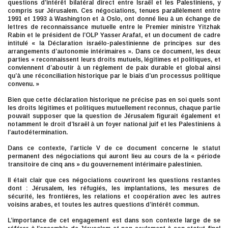
questions d’intérêt bilatéral direct entre Israël et les Palestiniens, y
compris sur Jérusalem. Ces négociations, tenues parallèlement entre
1991 et 1993 à Washington et à Oslo, ont donné lieu à un échange de
lettres de reconnaissance mutuelle entre le Premier ministre Yitzhak
Rabin et le président de l’OLP Yasser Arafat, et un document de cadre
intitulé « la Déclaration israélo-palestinienne de principes sur des
arrangements d’autonomie intérimaires ». Dans ce document, les deux
parties « reconnaissent leurs droits mutuels, légitimes et politiques, et
conviennent d’aboutir à un règlement de paix durable et global ainsi
qu’à une réconciliation historique par le biais d’un processus politique
convenu. »
Bien que cette déclaration historique ne précise pas en soi quels sont
les droits légitimes et politiques mutuellement reconnus, chaque partie
pouvait supposer que la question de Jérusalem figurait également et
notamment le droit d’Israël à un foyer national juif et les Palestiniens à
l’autodétermination.
Dans ce contexte, l’article V de ce document concerne le statut
permanent des négociations qui auront lieu au cours de la « période
transitoire de cinq ans » du gouvernement intérimaire palestinien.
Il était clair que ces négociations couvriront les questions restantes
dont : Jérusalem, les réfugiés, les implantations, les mesures de
sécurité, les frontières, les relations et coopération avec les autres
voisins arabes, et toutes les autres questions d’intérêt commun.
L’importance de cet engagement est dans son contexte large de se