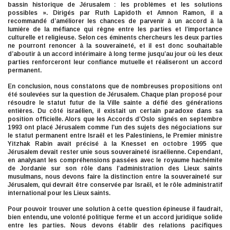
bassin historique de Jérusalem : les problèmes et les solutions
possibles ». Dirigés par Ruth Lapidoth et Amnon Ramon, il a
recommandé d’améliorer les chances de parvenir à un accord à la
lumière de la méfiance qui règne entre les parties et l’importance
culturelle et religieuse. Selon ces éminents chercheurs les deux parties
ne pourront renoncer à la souveraineté, et il est donc souhaitable
d’aboutir à un accord intérimaire à long terme jusqu’au jour où les deux
parties renforceront leur confiance mutuelle et réaliseront un accord
permanent.
En conclusion, nous constatons que de nombreuses propositions ont
été soulevées sur la question de Jérusalem. Chaque plan proposé pour
résoudre le statut futur de la Ville sainte a défié des générations
entières. Du côté israélien, il existait un certain paradoxe dans sa
position officielle. Alors que les Accords d’Oslo signés en septembre
1993 ont placé Jérusalem comme l’un des sujets des négociations sur
le statut permanent entre Israël et les Palestiniens, le Premier ministre
Yitzhak Rabin avait précisé à la Knesset en octobre 1995 que
Jérusalem devait rester unie sous souveraineté israélienne. Cependant,
en analysant les compréhensions passées avec le royaume hachémite
de Jordanie sur son rôle dans l’administration des Lieux saints
musulmans, nous devons faire la distinction entre la souveraineté sur
Jérusalem, qui devrait être conservée par Israël, et le rôle administratif
international pour les Lieux saints.
Pour pouvoir trouver une solution à cette question épineuse il faudrait,
bien entendu, une volonté politique ferme et un accord juridique solide
entre les parties. Nous devons établir des relations pacifiques