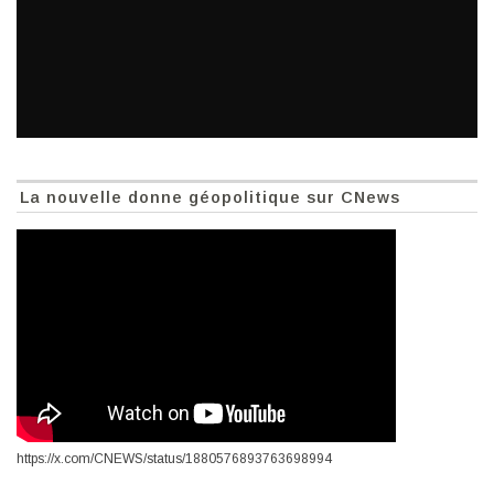
La nouvelle donne géopolitique sur CNews
https://x.com/CNEWS/status/1880576893763698994