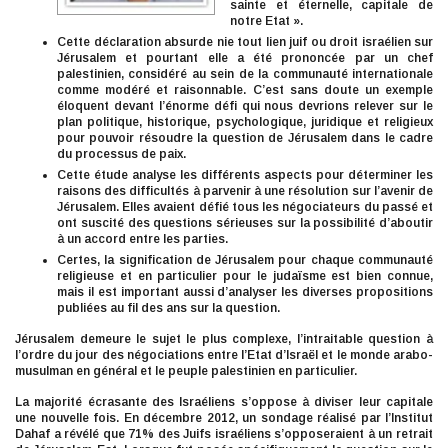
sainte et éternelle, capitale de
notre Etat ».
Cette déclaration absurde nie tout lien juif ou droit israélien sur
Jérusalem et pourtant elle a été prononcée par un chef
palestinien, considéré au sein de la communauté internationale
comme modéré et raisonnable. C’est sans doute un exemple
éloquent devant l’énorme défi qui nous devrions relever sur le
plan politique, historique, psychologique, juridique et religieux
pour pouvoir résoudre la question de Jérusalem dans le cadre
du processus de paix.
Cette étude analyse les différents aspects pour déterminer les
raisons des difficultés à parvenir à une résolution sur l’avenir de
Jérusalem. Elles avaient défié tous les négociateurs du passé et
ont suscité des questions sérieuses sur la possibilité d’aboutir
à un accord entre les parties.
Certes, la signification de Jérusalem pour chaque communauté
religieuse et en particulier pour le judaïsme est bien connue,
mais il est important aussi d’analyser les diverses propositions
publiées au fil des ans sur la question.
Jérusalem demeure le sujet le plus complexe, l’intraitable question à
l’ordre du jour des négociations entre l’Etat d’Israël et le monde arabo-
musulman en général et le peuple palestinien en particulier.
La majorité écrasante des Israéliens s’oppose à diviser leur capitale
une nouvelle fois. En décembre 2012, un sondage réalisé par l’Institut
Dahaf a révélé que 71% des Juifs israéliens s’opposeraient à un retrait