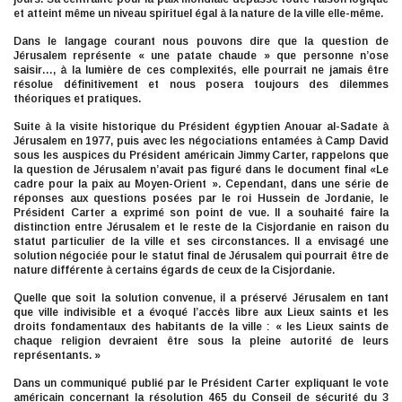
et atteint même un niveau spirituel égal à la nature de la ville elle-même.
Dans le langage courant nous pouvons dire que la question de
Jérusalem représente « une patate chaude » que personne n’ose
saisir…, à la lumière de ces complexités, elle pourrait ne jamais être
résolue définitivement et nous posera toujours des dilemmes
théoriques et pratiques.
Suite à la visite historique du Président égyptien Anouar al-Sadate à
Jérusalem en 1977, puis avec les négociations entamées à Camp David
sous les auspices du Président américain Jimmy Carter, rappelons que
la question de Jérusalem n’avait pas figuré dans le document final «Le
cadre pour la paix au Moyen-Orient ». Cependant, dans une série de
réponses aux questions posées par le roi Hussein de Jordanie, le
Président Carter a exprimé son point de vue. Il a souhaité faire la
distinction entre Jérusalem et le reste de la Cisjordanie en raison du
statut particulier de la ville et ses circonstances. Il a envisagé une
solution négociée pour le statut final de Jérusalem qui pourrait être de
nature différente à certains égards de ceux de la Cisjordanie.
Quelle que soit la solution convenue, il a préservé Jérusalem en tant
que ville indivisible et a évoqué l’accès libre aux Lieux saints et les
droits fondamentaux des habitants de la ville : « les Lieux saints de
chaque religion devraient être sous la pleine autorité de leurs
représentants. »
Dans un communiqué publié par le Président Carter expliquant le vote
américain concernant la résolution 465 du Conseil de sécurité du 3