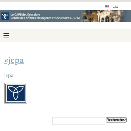
«jcpa
jcpa
Recherche: