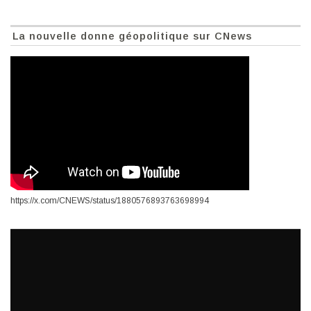
La nouvelle donne géopolitique sur CNews
https://x.com/CNEWS/status/1880576893763698994