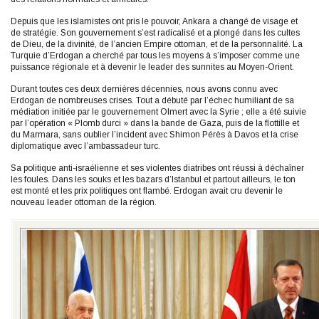
Depuis que les islamistes ont pris le pouvoir, Ankara a changé de visage et
de stratégie. Son gouvernement s’est radicalisé et a plongé dans les cultes
de Dieu, de la divinité, de l’ancien Empire ottoman, et de la personnalité. La
Turquie d’Erdogan a cherché par tous les moyens à s’imposer comme une
puissance régionale et à devenir le leader des sunnites au Moyen-Orient.
Durant toutes ces deux dernières décennies, nous avons connu avec
Erdogan de nombreuses crises. Tout a débuté par l’échec humiliant de sa
médiation initiée par le gouvernement Olmert avec la Syrie ; elle a été suivie
par l’opération « Plomb durci » dans la bande de Gaza, puis de la flottille et
du Marmara, sans oublier l’incident avec Shimon Pérès à Davos et la crise
diplomatique avec l’ambassadeur turc.
Sa politique anti-israélienne et ses violentes diatribes ont réussi à déchaîner
les foules. Dans les souks et les bazars d’Istanbul et partout ailleurs, le ton
est monté et les prix politiques ont flambé. Erdogan avait cru devenir le
nouveau leader ottoman de la région.