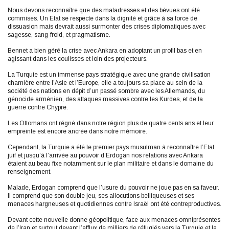
Nous devons reconnaître que des maladresses et des bévues ont été
commises. Un Etat se respecte dans la dignité et grâce à sa force de
dissuasion mais devrait aussi surmonter des crises diplomatiques avec
sagesse, sang-froid, et pragmatisme.
Bennet a bien géré la crise avec Ankara en adoptant un profil bas et en
agissant dans les coulisses et loin des projecteurs.
La Turquie est un immense pays stratégique avec une grande civilisation
charnière entre l’Asie et l’Europe, elle a toujours sa place au sein de la
société des nations en dépit d’un passé sombre avec les Allemands, du
génocide arménien, des attaques massives contre les Kurdes, et de la
guerre contre Chypre.
Les Ottomans ont régné dans notre région plus de quatre cents ans et leur
empreinte est encore ancrée dans notre mémoire.
Cependant, la Turquie a été le premier pays musulman à reconnaître l’Etat
juif et jusqu’à l’arrivée au pouvoir d’Erdogan nos relations avec Ankara
étaient au beau fixe notamment sur le plan militaire et dans le domaine du
renseignement.
Malade, Erdogan comprend que l’usure du pouvoir ne joue pas en sa faveur.
Il comprend que son double jeu, ses allocutions belliqueuses et ses
menaces hargneuses et quotidiennes contre Israël ont été contreproductives.
Devant cette nouvelle donne géopolitique, face aux menaces omniprésentes
de l’Iran et surtout devant l’afflux de milliers de réfugiés vers la Turquie et la