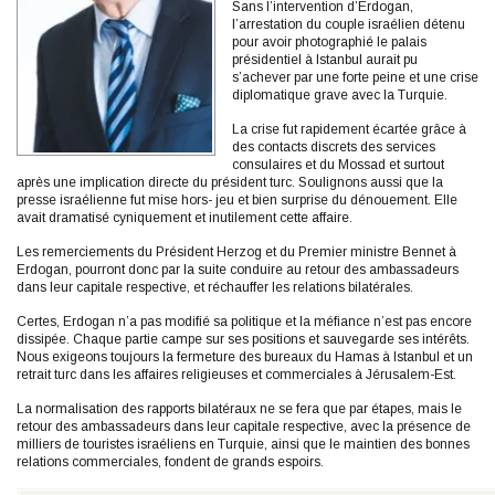
Sans l’intervention d’Erdogan,
l’arrestation du couple israélien détenu
pour avoir photographié le palais
présidentiel à Istanbul aurait pu
s’achever par une forte peine et une crise
diplomatique grave avec la Turquie.
La crise fut rapidement écartée grâce à
des contacts discrets des services
consulaires et du Mossad et surtout
après une implication directe du président turc. Soulignons aussi que la
presse israélienne fut mise hors- jeu et bien surprise du dénouement. Elle
avait dramatisé cyniquement et inutilement cette affaire.
Les remerciements du Président Herzog et du Premier ministre Bennet à
Erdogan, pourront donc par la suite conduire au retour des ambassadeurs
dans leur capitale respective, et réchauffer les relations bilatérales.
Certes, Erdogan n’a pas modifié sa politique et la méfiance n’est pas encore
dissipée. Chaque partie campe sur ses positions et sauvegarde ses intérêts.
Nous exigeons toujours la fermeture des bureaux du Hamas à Istanbul et un
retrait turc dans les affaires religieuses et commerciales à Jérusalem-Est.
La normalisation des rapports bilatéraux ne se fera que par étapes, mais le
retour des ambassadeurs dans leur capitale respective, avec la présence de
milliers de touristes israéliens en Turquie, ainsi que le maintien des bonnes
relations commerciales, fondent de grands espoirs.