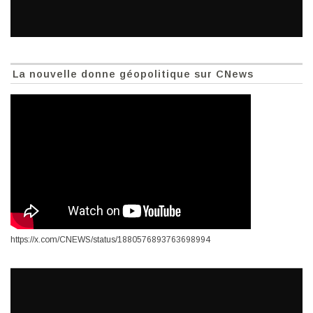
La nouvelle donne géopolitique sur CNews
https://x.com/CNEWS/status/1880576893763698994