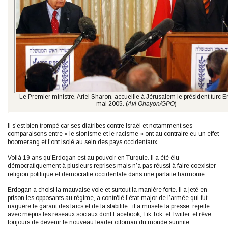
Le Premier ministre, Ariel Sharon, accueille à Jérusalem le président turc 
mai 2005. (
Avi Ohayon/GPO
)
Il s’est bien trompé car ses diatribes contre Israël et notamment ses
comparaisons entre « le sionisme et le racisme » ont au contraire eu un effet
boomerang et l’ont isolé au sein des pays occidentaux.
Voilà 19 ans qu’Erdogan est au pouvoir en Turquie. Il a été élu
démocratiquement à plusieurs reprises mais n’a pas réussi à faire coexister
religion politique et démocratie occidentale dans une parfaite harmonie.
Erdogan a choisi la mauvaise voie et surtout la manière forte. Il a jeté en
prison les opposants au régime, a contrôlé l’état-major de l’armée qui fut
naguère le garant des laïcs et de la stabilité ; il a muselé la presse, rejette
avec mépris les réseaux sociaux dont Facebook, Tik Tok, et Twitter, et rêve
toujours de devenir le nouveau leader ottoman du monde sunnite.