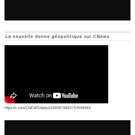
La nouvelle donne géopolitique sur CNews
https://x.com/CNEWS/status/1880576893763698994