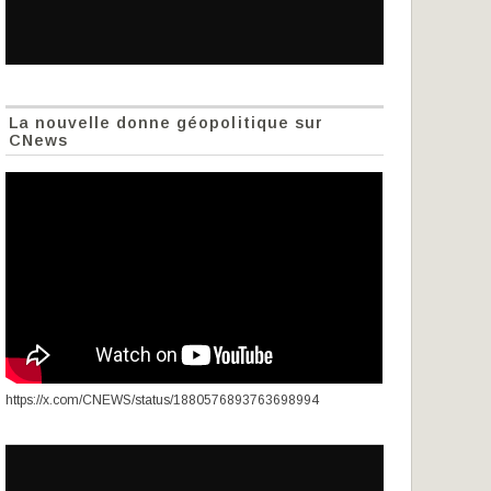
La nouvelle donne géopolitique sur
CNews
https://x.com/CNEWS/status/1880576893763698994