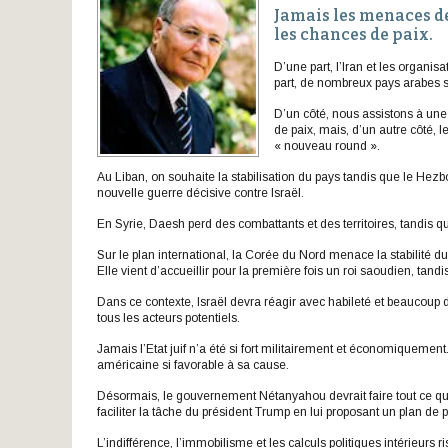
Jamais les menaces de
les chances de paix.
D’une part, l’Iran et les organisa
part, de nombreux pays arabes so
D’un côté, nous assistons à une 
de paix, mais, d’un autre côté, 
« nouveau round ».
Au Liban, on souhaite la stabilisation du pays tandis que le Hezbol
nouvelle guerre décisive contre Israël.
En Syrie, Daesh perd des combattants et des territoires, tandis que
Sur le plan international, la Corée du Nord menace la stabilité
Elle vient d’accueillir pour la première fois un roi saoudien, tan
Dans ce contexte, Israël devra réagir avec habileté et beaucoup d
tous les acteurs potentiels.
Jamais l’Etat juif n’a été si fort militairement et économiquemen
américaine si favorable à sa cause.
Désormais, le gouvernement Nétanyahou devrait faire tout ce qui
faciliter la tâche du président Trump en lui proposant un plan de
L’indifférence, l’immobilisme et les calculs politiques intérieurs