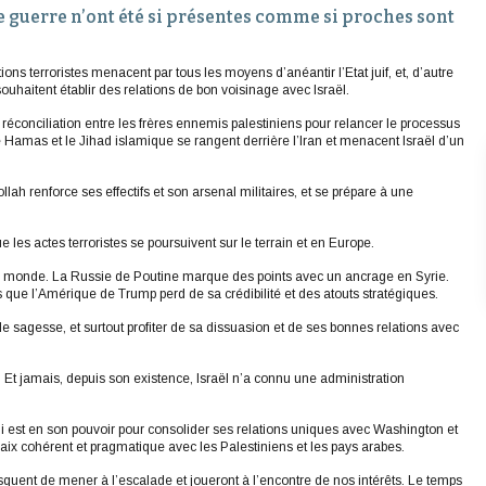
 guerre n’ont été si présentes comme si proches sont
tions terroristes menacent par tous les moyens d’anéantir l’Etat juif, et, d’autre
uhaitent établir des relations de bon voisinage avec Israël.
réconciliation entre les frères ennemis palestiniens pour relancer le processus
le Hamas et le Jihad islamique se rangent derrière l’Iran et menacent Israël d’un
lah renforce ses effectifs et son arsenal militaires, et se prépare à une
 les actes terroristes se poursuivent sur le terrain et en Europe.
 du monde. La Russie de Poutine marque des points avec un ancrage en Syrie.
dis que l’Amérique de Trump perd de sa crédibilité et des atouts stratégiques.
e sagesse, et surtout profiter de sa dissuasion et de ses bonnes relations avec
t. Et jamais, depuis son existence, Israël n’a connu une administration
 est en son pouvoir pour consolider ses relations uniques avec Washington et
 paix cohérent et pragmatique avec les Palestiniens et les pays arabes.
 risquent de mener à l’escalade et joueront à l’encontre de nos intérêts. Le temps