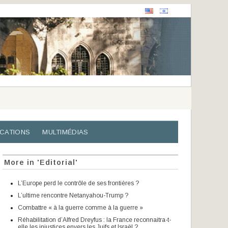
ICATIONS
MULTIMÉDIAS
More in 'Editorial'
L’Europe perd le contrôle de ses frontières ?
L’ultime rencontre Netanyahou-Trump ?
Combattre « à la guerre comme à la guerre »
Réhabilitation d’Alfred Dreyfus : la France reconnaitra-t-
elle les injustices envers les Juifs et Israël ?