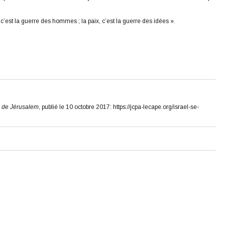
c’est la guerre des hommes ; la paix, c’est la guerre des idées ».
 de Jérusalem
, publié le 10 octobre 2017: https://jcpa-lecape.org/israel-se-