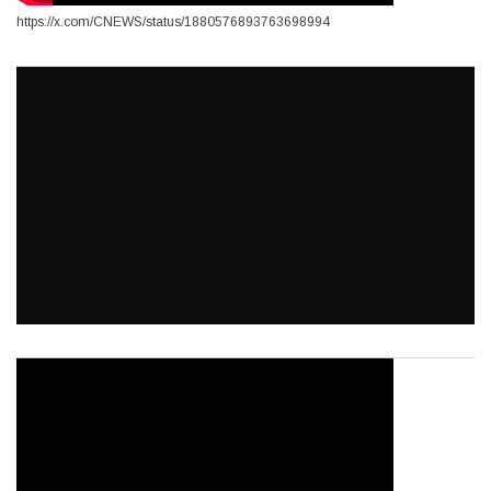
https://x.com/CNEWS/status/1880576893763698994