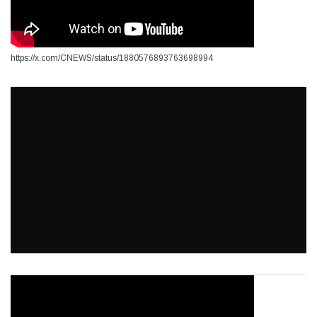
https://x.com/CNEWS/status/1880576893763698994