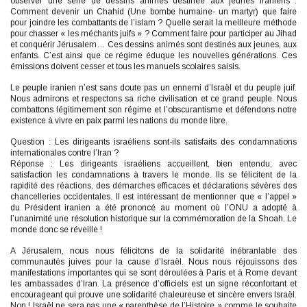
observer une série de dessins animés destinée aux jeunes iraniens :
Comment devenir un Chahid (Une bombe humaine- un martyr) que faire
pour joindre les combattants de l’islam ? Quelle serait la meilleure méthode
pour chasser « les méchants juifs » ? Comment faire pour participer au Jihad
et conquérir Jérusalem… Ces dessins animés sont destinés aux jeunes, aux
enfants. C’est ainsi que ce régime éduque les nouvelles générations. Ces
émissions doivent cesser et tous les manuels scolaires saisis.
Le peuple iranien n’est sans doute pas un ennemi d’Israël et du peuple juif.
Nous admirons et respectons sa riche civilisation et ce grand peuple. Nous
combattons légitimement son régime et l’obscurantisme et défendons notre
existence à vivre en paix parmi les nations du monde libre.
Question : Les dirigeants israéliens sont-ils satisfaits des condamnations
internationales contre l’Iran ?
Réponse : Les dirigeants israéliens accueillent, bien entendu, avec
satisfaction les condamnations à travers le monde. Ils se félicitent de la
rapidité des réactions, des démarches efficaces et déclarations sévères des
chancelleries occidentales. Il est intéressant de mentionner que « l’appel »
du Président iranien a été prononcé au moment où l’ONU a adopté à
l’unanimité une résolution historique sur la commémoration de la Shoah. Le
monde donc se réveille !
A Jérusalem, nous nous félicitons de la solidarité inébranlable des
communautés juives pour la cause d’Israël. Nous nous réjouissons des
manifestations importantes qui se sont déroulées à Paris et à Rome devant
les ambassades d’Iran. La présence d’officiels est un signe réconfortant et
encourageant qui prouve une solidarité chaleureuse et sincère envers Israël.
Non ! Israël ne sera pas une « parenthèse de l’Histoire » comme le souhaite