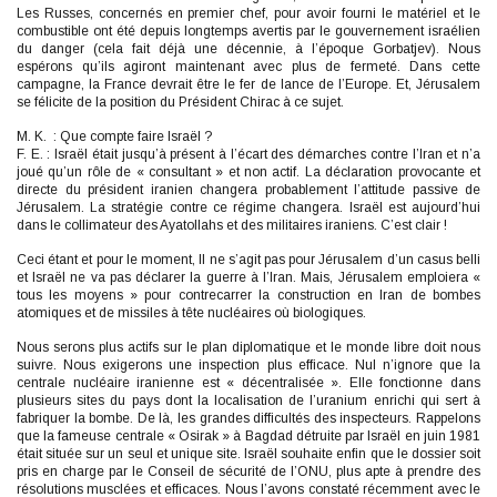
Les Russes, concernés en premier chef, pour avoir fourni le matériel et le
combustible ont été depuis longtemps avertis par le gouvernement israélien
du danger (cela fait déjà une décennie, à l’époque Gorbatjev). Nous
espérons qu’ils agiront maintenant avec plus de fermeté. Dans cette
campagne, la France devrait être le fer de lance de l’Europe. Et, Jérusalem
se félicite de la position du Président Chirac à ce sujet.
M. K. : Que compte faire Israël ?
F. E. : Israël était jusqu’à présent à l’écart des démarches contre l’Iran et n’a
joué qu’un rôle de « consultant » et non actif. La déclaration provocante et
directe du président iranien changera probablement l’attitude passive de
Jérusalem. La stratégie contre ce régime changera. Israël est aujourd’hui
dans le collimateur des Ayatollahs et des militaires iraniens. C’est clair !
Ceci étant et pour le moment, Il ne s’agit pas pour Jérusalem d’un casus belli
et Israël ne va pas déclarer la guerre à l’Iran. Mais, Jérusalem emploiera «
tous les moyens » pour contrecarrer la construction en Iran de bombes
atomiques et de missiles à tête nucléaires où biologiques.
Nous serons plus actifs sur le plan diplomatique et le monde libre doit nous
suivre. Nous exigerons une inspection plus efficace. Nul n’ignore que la
centrale nucléaire iranienne est « décentralisée ». Elle fonctionne dans
plusieurs sites du pays dont la localisation de l’uranium enrichi qui sert à
fabriquer la bombe. De là, les grandes difficultés des inspecteurs. Rappelons
que la fameuse centrale « Osirak » à Bagdad détruite par Israël en juin 1981
était située sur un seul et unique site. Israël souhaite enfin que le dossier soit
pris en charge par le Conseil de sécurité de l’ONU, plus apte à prendre des
résolutions musclées et efficaces. Nous l’avons constaté récemment avec le