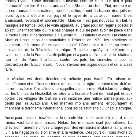
Freddy Eytan : Cette déclaration s’inscrira comme « un jour noir » pour
l’humanité entière. Soixante ans après la Shoah, un chef d’Etat, membre de
la communauté des nations, appelle publiquement à chasser des juifs de
leurs foyers, à détruire leur pays et le rayer de la carte du monde. C’est
ahurissant, révoltant et abominable ! Mais ce n’est pas nouveau. En fait, le
masque est tombé. Sous le voile apparaît, au grand jour, un régime obscur et
abject. Une théocratie qui n’a pas changé et qui ne peut avoir de place dans
le monde libre et démocratique d’aujourd’hui. D’ailleurs et depuis la chute du
Shah et l’installation des Ayatollahs à Téhéran en 1979, les israéliens se
sentaient déjà menacés et avaient appelé l’Occident à freiner rapidement
l’expansion de la Révolution islamique. Rappelons qu’Ayatollah Khomeiny
avait obtenu de la France l’asile politique et à partir de Neauphle- le- château,
non loin de Paris, il prêchait contre les juifs, les sionistes et pour la
destruction de l’Etat d’Israël… Nous n’avons rien appris depuis et on a laissé
faire…
Le résultat est donc doublement néfaste pour Israël. En raison de
l’indifférence et de l’inconscience de certains, le régime iranien s’est doté de
l’arme nucléaire. Par ailleurs, je rappellerai qu’un mini Etat islamique dirigé
par les Chiites du Hezbollah se situe à la frontière Nord de l’Etat juif. Et, aux
portes des villages de Galilée s’est installée une milice armée jusqu’aux
dents par les Ayatollahs. Ces mêmes mollahs arment, encouragent et
financent le terrorisme international dont les palestiniens du Jihad islamique.
Aussi pour l’opinion israélienne, le monde libre s’est réveillé trop tard, mais
mieux vaut tard que jamais. Hélas, les menaces sont journalières. La
télévision iranienne diffuse chaque jour des émissions incitant à la haine du
juif, à la négation du sionisme et à la violence. Ces jours-ci, nous avons pu