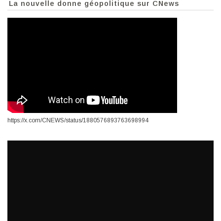
La nouvelle donne géopolitique sur CNews
https://x.com/CNEWS/status/1880576893763698994