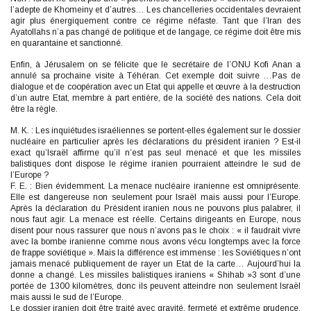
l’adepte de Khomeiny et d’autres… Les chancelleries occidentales devraient
agir plus énergiquement contre ce régime néfaste. Tant que l’Iran des
Ayatollahs n’a pas changé de politique et de langage, ce régime doit être mis
en quarantaine et sanctionné.
Enfin, à Jérusalem on se félicite que le secrétaire de l’ONU Kofi Anan a
annulé sa prochaine visite à Téhéran. Cet exemple doit suivre …Pas de
dialogue et de coopération avec un Etat qui appelle et œuvre à la destruction
d’un autre Etat, membre à part entière, de la société des nations. Cela doit
être la règle.
M. K. : Les inquiétudes israéliennes se portent-elles également sur le dossier
nucléaire en particulier après les déclarations du président iranien ? Est-il
exact qu’Israël affirme qu’il n’est pas seul menacé et que les missiles
balistiques dont dispose le régime iranien pourraient atteindre le sud de
l’Europe ?
F. E. : Bien évidemment. La menace nucléaire iranienne est omniprésente.
Elle est dangereuse non seulement pour Israël mais aussi pour l’Europe.
Après la déclaration du Président iranien nous ne pouvons plus palabrer, il
nous faut agir. La menace est réelle. Certains dirigeants en Europe, nous
disent pour nous rassurer que nous n’avons pas le choix : « il faudrait vivre
avec la bombe iranienne comme nous avons vécu longtemps avec la force
de frappe soviétique ». Mais la différence est immense : les Soviétiques n’ont
jamais menacé publiquement de rayer un Etat de la carte… Aujourd’hui la
donne a changé. Les missiles balistiques iraniens « Shihab »3 sont d’une
portée de 1300 kilomètres, donc ils peuvent atteindre non seulement Israël
mais aussi le sud de l’Europe.
Le dossier iranien doit être traité avec gravité, fermeté et extrême prudence.