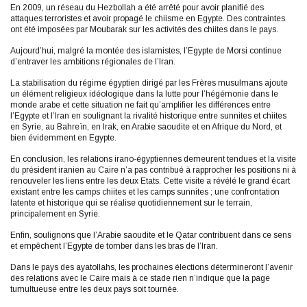
En 2009, un réseau du Hezbollah a été arrêté pour avoir planifié des
attaques terroristes et avoir propagé le chiisme en Egypte. Des contraintes
ont été imposées par Moubarak sur les activités des chiites dans le pays.
Aujourd’hui, malgré la montée des islamistes, l’Egypte de Morsi continue
d’entraver les ambitions régionales de l’Iran.
La stabilisation du régime égyptien dirigé par les Frères musulmans ajoute
un élément religieux idéologique dans la lutte pour l’hégémonie dans le
monde arabe et cette situation ne fait qu’amplifier les différences entre
l’Egypte et l’Iran en soulignant la rivalité historique entre sunnites et chiites
en Syrie, au Bahreïn, en Irak, en Arabie saoudite et en Afrique du Nord, et
bien évidemment en Egypte.
En conclusion, les relations irano-égyptiennes demeurent tendues et la visite
du président iranien au Caire n’a pas contribué à rapprocher les positions ni à
renouveler les liens entre les deux Etats. Cette visite a révélé le grand écart
existant entre les camps chiites et les camps sunnites ; une confrontation
latente et historique qui se réalise quotidiennement sur le terrain,
principalement en Syrie.
Enfin, soulignons que l’Arabie saoudite et le Qatar contribuent dans ce sens
et empêchent l’Egypte de tomber dans les bras de l’Iran.
Dans le pays des ayatollahs, les prochaines élections détermineront l’avenir
des relations avec le Caire mais à ce stade rien n’indique que la page
tumultueuse entre les deux pays soit tournée.