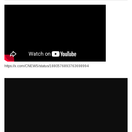
https://x.com/CNEWS/status/1880576893763698994