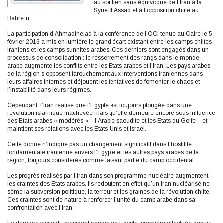
au soutien sans équivoque de l’Iran à la
Syrie d’Assad et à l’opposition chiite au
Bahreïn.
La participation d’Ahmadinejad à la conférence de l’OCI tenue au Caire le 5
février 2013 a mis en lumière le grand écart existant entre les camps chiites
iraniens et les camps sunnites arabes. Ces derniers sont engagés dans un
processus de consolidation : le resserrement des rangs dans le monde
arabe augmente les conflits entre les Etats arabes et l’Iran. Les pays arabes
de la région s’opposent farouchement aux interventions iraniennes dans
leurs affaires internes et déjouent les tentatives de fomenter le chaos et
l’instabilité dans leurs régimes.
Cependant, l’Iran réalise que l’Egypte est toujours plongée dans une
révolution islamique inachevée mais qu’elle demeure encore sous influence
des Etats arabes « modérés » – l’Arabie saoudite et les Etats du Golfe – et
maintient ses relations avec les Etats-Unis et Israël.
Cette donne n’indique pas un changement significatif dans l’hostilité
fondamentale iranienne envers l’Egypte et les autres pays arabes de la
région, toujours considérés comme faisant partie du camp occidental.
Les progrès réalisés par l’Iran dans son programme nucléaire augmentent
les craintes des Etats arabes. Ils redoutent en effet qu’un Iran nucléarisé ne
sème la subversion politique, la terreur et les graines de la révolution chiite.
Ces craintes sont de nature à renforcer l’unité du camp arabe dans sa
confrontation avec l’Iran.