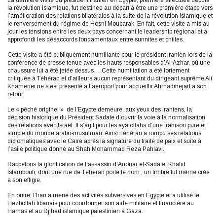
La dernière visite du président iranien en Egypte, première effectuée depuis
la révolution islamique, fut destinée au départ à être une première étape vers
l’amélioration des relations bilatérales à la suite de la révolution islamique et
le renversement du régime de Hosni Moubarak. En fait, cette visite a mis au
jour les tensions entre les deux pays concernant le leadership régional et a
approfondi les désaccords fondamentaux entre sunnites et chiites.
Cette visite a été publiquement humiliante pour le président iranien lors de la
conférence de presse tenue avec les hauts responsables d’Al-Azhar, où une
chaussure lui a été jetée dessus… Cette humiliation a été fortement
critiquée à Téhéran et d’ailleurs aucun représentant du dirigeant suprême Ali
Khamenei ne s’est présenté à l’aéroport pour accueillir Ahmadinejad à son
retour.
Le « péché originel » de l’Egypte demeure, aux yeux des Iraniens, la
décision historique du Président Sadate d’ouvrir la voie à la normalisation
des relations avec Israël. Il s’agit pour les ayatollahs d’une trahison pure et
simple du monde arabo-musulman. Ainsi Téhéran a rompu ses relations
diplomatiques avec le Caire après la signature du traité de paix et suite à
l’asile politique donné au Shah Mohammad Reza Pahlavi.
Rappelons la glorification de l’assassin d’Anouar el-Sadate, Khalid
Islambouli, dont une rue de Téhéran porte le nom ; un timbre fut même créé
à son effigie.
En outre, l’Iran a mené des activités subversives en Egypte et a utilisé le
Hezbollah libanais pour coordonner son aide militaire et financière au
Hamas et au Djihad islamique palestinien à Gaza.