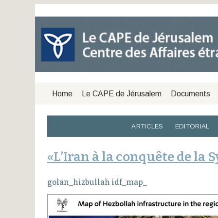
Home
Le CAPE de Jérusalem
Documents
ARTICLES
EDITORIAL
«L’Iran à la conquête de la S
golan_hizbullah idf_map_