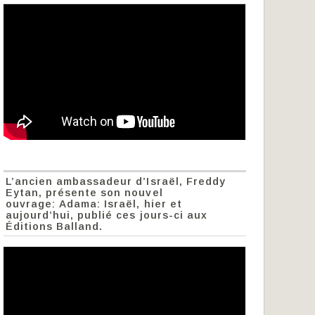
L’ancien ambassadeur d’Israël, Freddy
Eytan, présente son nouvel
ouvrage: Adama: Israël, hier et
aujourd’hui, publié ces jours-ci aux
Éditions Balland.