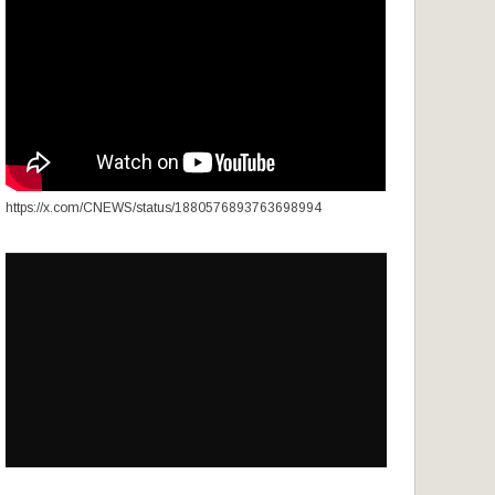
https://x.com/CNEWS/status/1880576893763698994