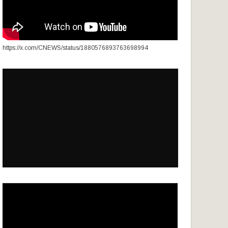
https://x.com/CNEWS/status/1880576893763698994