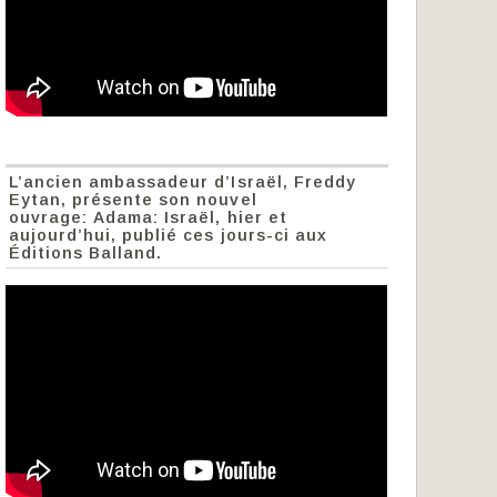
L’ancien ambassadeur d’Israël, Freddy
Eytan, présente son nouvel
ouvrage: Adama: Israël, hier et
aujourd’hui, publié ces jours-ci aux
Éditions Balland.