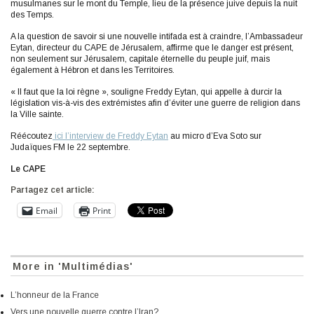
musulmanes sur le mont du Temple, lieu de la présence juive depuis la nuit
des Temps.
A la question de savoir si une nouvelle intifada est à craindre, l’Ambassadeur
Eytan, directeur du CAPE de Jérusalem, affirme que le danger est présent,
non seulement sur Jérusalem, capitale éternelle du peuple juif, mais
également à Hébron et dans les Territoires.
« Il faut que la loi règne », souligne Freddy Eytan, qui appelle à durcir la
législation vis-à-vis des extrémistes afin d’éviter une guerre de religion dans
la Ville sainte.
Réécoutez
ici l’interview de Freddy Eytan
au micro d’Eva Soto sur
Judaïques FM le 22 septembre.
Le CAPE
Partagez cet article:
Email
Print
More in 'Multimédias'
L’honneur de la France
Vers une nouvelle guerre contre l’Iran?