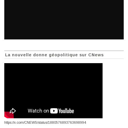
La nouvelle donne géopolitique sur CNews
https://x.com/CNEWS/status/1880576893763698994