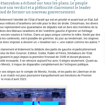
étanyahou a échoué sur tous les plans. Le peuple
ncé son verdict et a plébiscité clairement le leader
koud de former un nouveau gouvernement.
rtement l’identité de l’Etat d’Israël qui est en priorité et avant tout un Etat Juif
eux millions d’Israéliens ont voté pour le bloc de droite. Désormais, les divers
gieux représentent une quarantaine de députés soit un tiers des membres de la
tives des libéraux israéliens et de l’extrême gauche d’ignorer un héritage
ois encore vouées à l’échec. Dans un pays unique comme le nôtre, fondé par des
 les continents, est-il possible de gommer, du jour au lendemain, les origines
uoi donc imposer à devenir un « Israélien laïc », une nation comme les autres ?
clairement et tristement la débâcle des partis de gauche et particulièrement
e, celui de Ben Gourion, Eshkol, Golda, Rabin et Pérès, fondateurs de l’Etat
irigeaient le pays depuis la première Knesset de 1949 et durant plusieurs
ité écrasante. Il se retrouve aujourd’hui avec 4 sièges seulement. Quant au
 Meretz, il risque de disparaître complètement de l’échiquier politique.
 ses sièges sur le compte de Meretz, Avoda, et les partis de Liberman et de
er à un match nul pour poursuivre tranquillement ses fonctions de Premier
 le mois d’avril 2023.