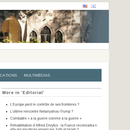
ICATIONS
MULTIMÉDIAS
More in 'Editorial'
L’Europe perd le contrôle de ses frontières ?
L’ultime rencontre Netanyahou-Trump ?
Combattre « à la guerre comme à la guerre »
Réhabilitation d’Alfred Dreyfus : la France reconnaitra-t-
elle les injustices envers les Juifs et Israël ?