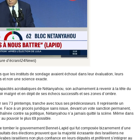
ure d’écran/i24News
)
lus que les instituts de sondage avaient échoué dans leur évaluation, leurs
s et non une science exacte.
capacités acrobatiques de Nétanyahou, son acharnement à revenir à la tête du
oir malgré et en dépit de ses échecs successifs et ses zones d’ombre.
ter ses 73 printemps, tranche avec tous ses prédécesseurs. Il représente un
le. Face à un procès juridique sans issue, devant un vote sanction permanent,
échaînée contre sa politique, Nétanyahou n’a jamais quitté la scène. Même dans
au pouvoir le plus tôt possible.
aire tomber le gouvernement Bennet-Lapid qui fut composée bizarrement d’une
ésultats des élections prouvent que la majorité écrasante des Israéliens ne
Arabes israéliens non plus confiance en leurs députés et préfèrent s’intégrer au