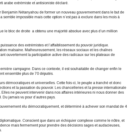
rti arabe extrémiste et antisioniste déclaré.
harger Benjamin Nétanyahou de former un nouveau gouvernement dans le but de
ela semble impossible mais cette option n’est pas à exclure dans les mois à
que le bloc de droite a obtenu une majorité absolue avec plus d’un million
uissance des extrémistes et l’affaiblissement du pouvoir juridique.
uation malsaine. Malheureusement, les réseaux sociaux et les chaînes
nt ouvertement la participation active des radicaux sur les plateaux de
 dernière campagne. Dans ce contexte, il est souhaitable de changer enfin le
ment ensemble plus de 70 députés.
urs démocratiques et universelles. Cette fois-ci, le peuple a tranché et donc
ctions et la passation du pouvoir. Les chancelleries et la presse internationale
. Elles ne peuvent intervenir dans nos affaires intérieures ni nous donner des
. Du jamais vu pour d’autres pays.
 gouvernement élu démocratiquement, et déterminé à achever son mandat de 4
iplomatique. Conscient que dans un échiquier complexe comme le nôtre, et
 prudence mais fermement pour prendre des décisions sages et audacieuses,
s.