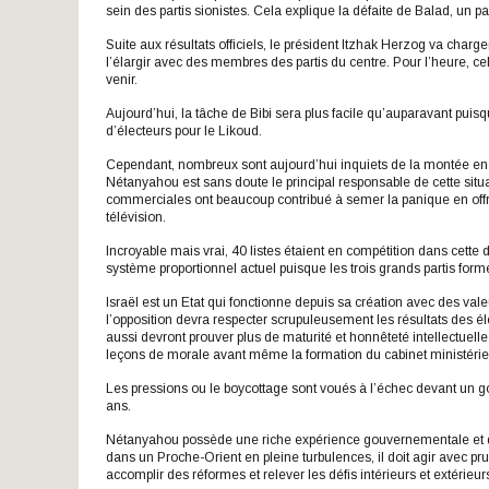
sein des partis sionistes. Cela explique la défaite de Balad, un pa
Suite aux résultats officiels, le président Itzhak Herzog va c
l’élargir avec des membres des partis du centre. Pour l’heure, c
venir.
Aujourd’hui, la tâche de Bibi sera plus facile qu’auparavant puis
d’électeurs pour le Likoud.
Cependant, nombreux sont aujourd’hui inquiets de la montée en p
Nétanyahou est sans doute le principal responsable de cette sit
commerciales ont beaucoup contribué à semer la panique en offra
télévision.
Incroyable mais vrai, 40 listes étaient en compétition dans cette
système proportionnel actuel puisque les trois grands partis for
Israël est un Etat qui fonctionne depuis sa création avec des vale
l’opposition devra respecter scrupuleusement les résultats des éle
aussi devront prouver plus de maturité et honnêteté intellectuelle
leçons de morale avant même la formation du cabinet ministériel
Les pressions ou le boycottage sont voués à l’échec devant un
ans.
Nétanyahou possède une riche expérience gouvernementale et d
dans un Proche-Orient en pleine turbulences, il doit agir avec
accomplir des réformes et relever les défis intérieurs et extérieur