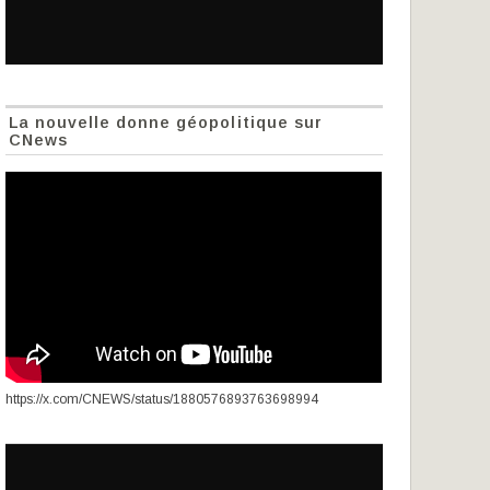
La nouvelle donne géopolitique sur
CNews
https://x.com/CNEWS/status/1880576893763698994