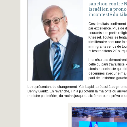
sanction contre N
israélien a prono
incontesté du Li
Ces résultats confirment fo
par excellence. Plus de d
courants des partis reli
Knesset. Toutes les tenta
trimillénaire sont une f
immigrants venus de tous
et les traditions ? Pourq
Les résultats démontrent 
celle du parti travaillist
sioniste-socialiste qui d
décennies avec une major
parti de l’extrême-gauche
Le représentant du changement, Yair Lapid, a réussi à augmenter
Benny Gantz. En revanche, il n’a pu obtenir la majorité ou arriv
ministre par intérim, du moins jusqu’au sixième round prévu pour