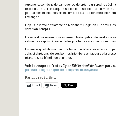
Aucune raison donc de paniquer ou de prédire un proche déclin
retour d’une justice calquée sur les temps bibliques, ou même u
journalistes et intellectuels expriment déjà leur fort mécontente
l’étranger.
Depuis la victoire éclatante de Menahem Begin en 1977 tous l
sont bien trompés.
L’avenir du nouveau gouvernement Nétanyahou dépendra de ses ca
calmer les esprits, à résoudre les problèmes socio-économiques e
Espérons que Bibi maintiendra le cap, rectifiera les erreurs du pa
Juifs et chrétiens, de ses bonnes intentions en faveur de la prosp
réussite sera bénéfique pour tous.
Voir l’ouvrage de Freddy Eytan
Bibi le réveil du faucon
paru au
portrait-biographique-de-benjamin-netanyahou/
Partagez cet article:
Email
Print