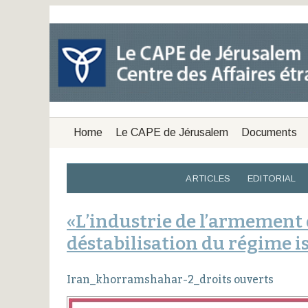
Home
Le CAPE de Jérusalem
Documents
ARTICLES
EDITORIAL
«L’industrie de l’armement 
déstabilisation du régime 
Iran_khorramshahar-2_droits ouverts