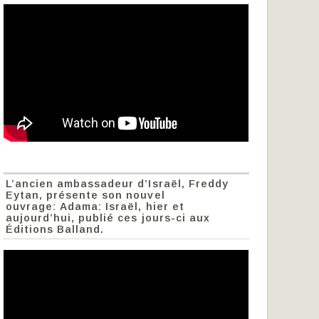
L’ancien ambassadeur d’Israël, Freddy
Eytan, présente son nouvel
ouvrage: Adama: Israël, hier et
aujourd’hui, publié ces jours-ci aux
Éditions Balland.