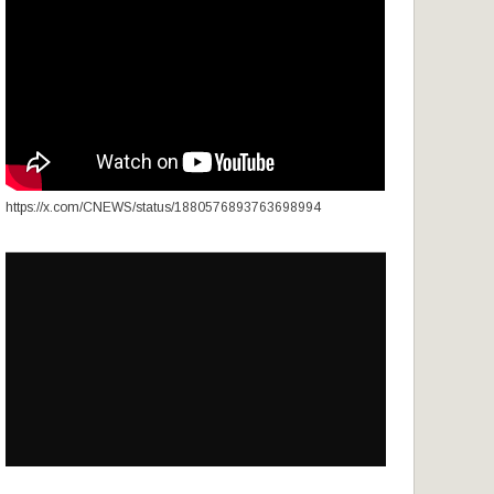
https://x.com/CNEWS/status/1880576893763698994