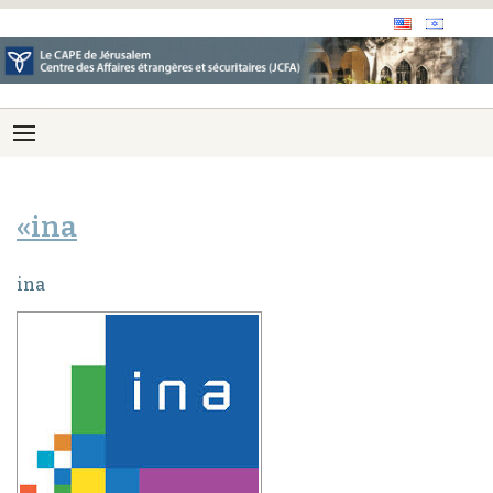
«ina
ina