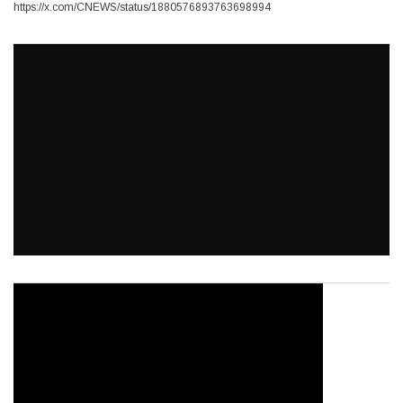
https://x.com/CNEWS/status/1880576893763698994