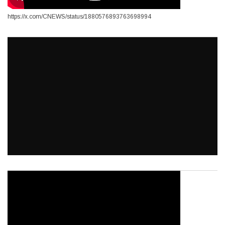
https://x.com/CNEWS/status/1880576893763698994