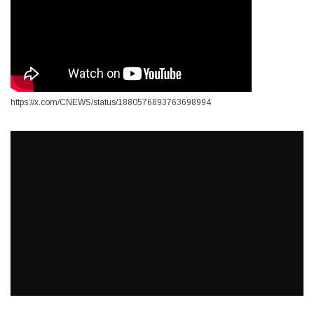
https://x.com/CNEWS/status/1880576893763698994