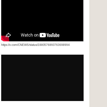
https://x.com/CNEWS/status/1880576893763698994