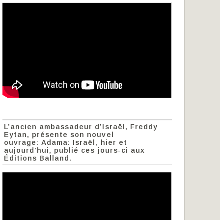
L’ancien ambassadeur d’Israël, Freddy
Eytan, présente son nouvel
ouvrage: Adama: Israël, hier et
aujourd’hui, publié ces jours-ci aux
Éditions Balland.