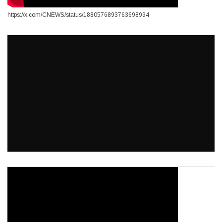
https://x.com/CNEWS/status/1880576893763698994