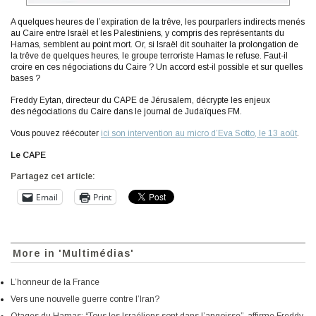
A quelques heures de l’expiration de la trêve, les pourparlers indirects menés
au Caire entre Israël et les Palestiniens, y compris des représentants du
Hamas, semblent au point mort. Or, si Israël dit souhaiter la prolongation de
la trêve de quelques heures, le groupe terroriste Hamas le refuse. Faut-il
croire en ces négociations du Caire ? Un accord est-il possible et sur quelles
bases ?
Freddy Eytan, directeur du CAPE de Jérusalem, décrypte les enjeux
des négociations du Caire dans le journal de Judaïques FM.
Vous pouvez réécouter
ici son intervention au micro d’Eva Sotto, le 13 août
.
Le CAPE
Partagez cet article:
Email
Print
More in 'Multimédias'
L’honneur de la France
Vers une nouvelle guerre contre l’Iran?