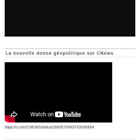
La nouvelle donne géopolitique sur CNews
https://x.com/CNEWS/status/1880576893763698994