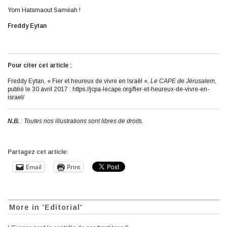
Yom Hatsmaout Saméah !
Freddy Eytan
Pour citer cet article :
Freddy Eytan, « Fier et heureux de vivre en Israël »,
Le CAPE de Jérusalem
,
publié le 30 avril 2017 : https://jcpa-lecape.org/fier-et-heureux-de-vivre-en-
israel/
N.B.
: Toutes nos illustrations sont libres de droits.
Partagez cet article:
Email
Print
More in 'Editorial'