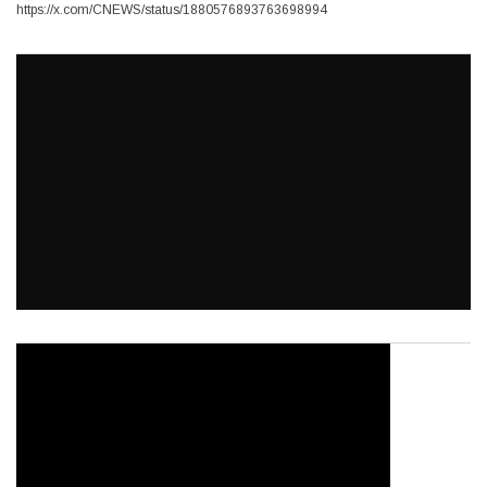
https://x.com/CNEWS/status/1880576893763698994