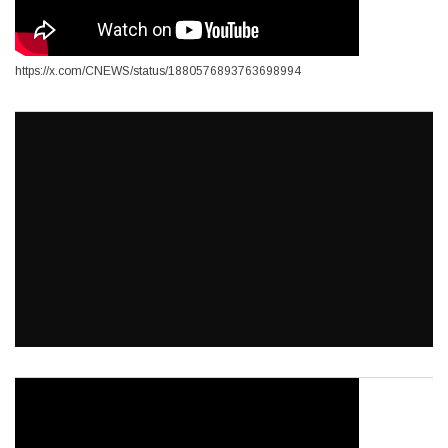
https://x.com/CNEWS/status/1880576893763698994