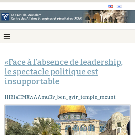
«Face à l’absence de leadership,
le spectacle politique est
insupportable
HIR1aHMXwAAmuKv_ben_gvir_temple_mount