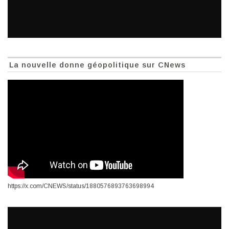
La nouvelle donne géopolitique sur CNews
https://x.com/CNEWS/status/1880576893763698994