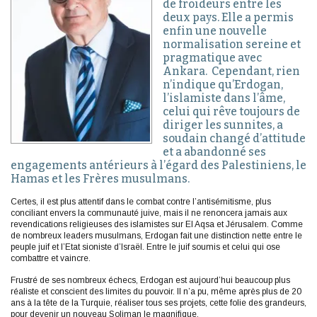
de froideurs entre les
deux pays. Elle a permis
enfin une nouvelle
normalisation sereine et
pragmatique avec
Ankara. Cependant, rien
n’indique qu’Erdogan,
l’islamiste dans l’âme,
celui qui rêve toujours de
diriger les sunnites, a
soudain changé d’attitude
et a abandonné ses
engagements antérieurs à l’égard des Palestiniens, le
Hamas et les Frères musulmans.
Certes, il est plus attentif dans le combat contre l’antisémitisme, plus
conciliant envers la communauté juive, mais il ne renoncera jamais aux
revendications religieuses des islamistes sur El Aqsa et Jérusalem. Comme
de nombreux leaders musulmans, Erdogan fait une distinction nette entre le
peuple juif et l’Etat sioniste d’Israël. Entre le juif soumis et celui qui ose
combattre et vaincre.
Frustré de ses nombreux échecs, Erdogan est aujourd’hui beaucoup plus
réaliste et conscient des limites du pouvoir. Il n’a pu, même après plus de 20
ans à la tête de la Turquie, réaliser tous ses projets, cette folie des grandeurs,
pour devenir un nouveau Soliman le magnifique.