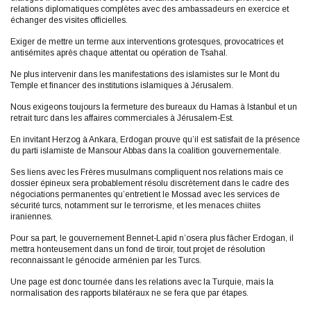
relations diplomatiques complètes avec des ambassadeurs en exercice et
échanger des visites officielles.
Exiger de mettre un terme aux interventions grotesques, provocatrices et
antisémites après chaque attentat ou opération de Tsahal.
Ne plus intervenir dans les manifestations des islamistes sur le Mont du
Temple et financer des institutions islamiques à Jérusalem.
Nous exigeons toujours la fermeture des bureaux du Hamas à Istanbul et un
retrait turc dans les affaires commerciales à Jérusalem-Est.
En invitant Herzog à Ankara, Erdogan prouve qu’il est satisfait de la présence
du parti islamiste de Mansour Abbas dans la coalition gouvernementale.
Ses liens avec les Frères musulmans compliquent nos relations mais ce
dossier épineux sera probablement résolu discrètement dans le cadre des
négociations permanentes qu’entretient le Mossad avec les services de
sécurité turcs, notamment sur le terrorisme, et les menaces chiites
iraniennes.
Pour sa part, le gouvernement Bennet-Lapid n’osera plus fâcher Erdogan, il
mettra honteusement dans un fond de tiroir, tout projet de résolution
reconnaissant le génocide arménien par les Turcs.
Une page est donc tournée dans les relations avec la Turquie, mais la
normalisation des rapports bilatéraux ne se fera que par étapes.