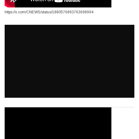
https://x.com/CNEWS/status/1880576893763698994