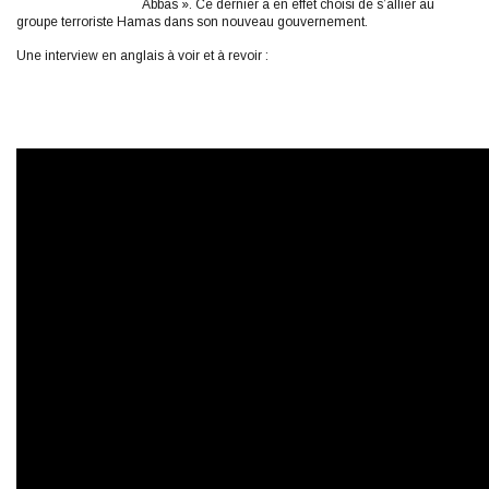
Abbas ». Ce dernier a en effet choisi de s’allier au
groupe terroriste Hamas dans son nouveau gouvernement.
Une interview en anglais à voir et à revoir :