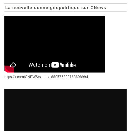
La nouvelle donne géopolitique sur CNews
https://x.com/CNEWS/status/1880576893763698994