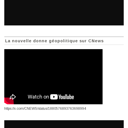
La nouvelle donne géopolitique sur CNews
https://x.com/CNEWS/status/1880576893763698994