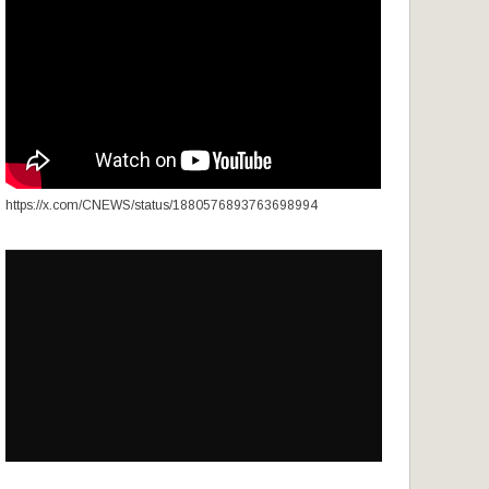
https://x.com/CNEWS/status/1880576893763698994