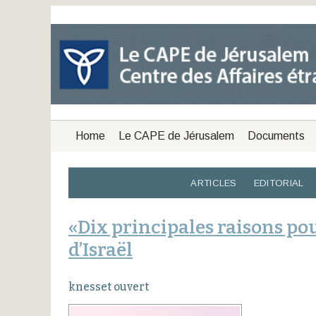
Home
Le CAPE de Jérusalem
Documents
ARTICLES
EDITORIAL
«Dix principales raisons po
d’Israël
knesset ouvert