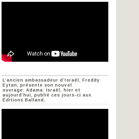
L’ancien ambassadeur d’Israël, Freddy
Eytan, présente son nouvel
ouvrage: Adama: Israël, hier et
aujourd’hui, publié ces jours-ci aux
Éditions Balland.