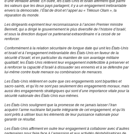
d’une véritable amitié. En outre, les États-Unis et Israël affirment que parmi
les valeurs que les deux pays partagent, il y a un engagement inébranlable
envers la démocratie, l’État de droit et l’appel au « Tikkoun Olam », la
réparation du monde.
Les dirigeants expriment leur reconnaissance à l’ancien Premier ministre
Bennett, qui a dirigé le gouvernement le plus diversifié de l’histoire d’Israël,
et sous la direction duquel ce partenariat extraordinaire n’a cessé de se
renforcer.
Conformément à la relation sécuritaire de longue date qui unit les États-Unis
et Israël et à l’engagement inébranlable des États-Unis en faveur de la
sécurité d’Israël, et en particulier du maintien de son avantage militaire
qualitatif, les États-Unis réitèrent leur engagement indéfectible à préserver et
à renforcer la capacité d’Israël à dissuader ses ennemis et à se défendre par
lui-même contre toute menace ou combinaison de menaces.
Les États-Unis réitèrent en outre que ces engagements sont bipartites et
sacro-saints, et qu’ils ne sont pas seulement des engagements moraux, mais
aussi des engagements stratégiques qui sont d’une importance vitale pour la
sécurité nationale des États-Unis eux-mêmes.
Les États-Unis soulignent que la promesse de ne jamais laisser l’Iran
acquérir l’arme nucléaire fait partie intégrante de cet engagement, et qu’ils
sont prêts à utiliser tous les éléments de leur puissance nationale pour
garantir ce résultat.
Les États-Unis affirment en outre leur engagement à collaborer avec d’autres
partenaires pour faire face à l’agression et aux activités déstabilisatrices de