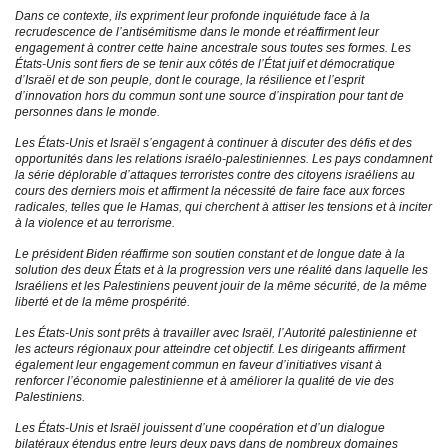
Dans ce contexte, ils expriment leur profonde inquiétude face à la
recrudescence de l’antisémitisme dans le monde et réaffirment leur
engagement à contrer cette haine ancestrale sous toutes ses formes. Les
États-Unis sont fiers de se tenir aux côtés de l’État juif et démocratique
d’Israël et de son peuple, dont le courage, la résilience et l’esprit
d’innovation hors du commun sont une source d’inspiration pour tant de
personnes dans le monde.
Les États-Unis et Israël s’engagent à continuer à discuter des défis et des
opportunités dans les relations israélo-palestiniennes. Les pays condamnent
la série déplorable d’attaques terroristes contre des citoyens israéliens au
cours des derniers mois et affirment la nécessité de faire face aux forces
radicales, telles que le Hamas, qui cherchent à attiser les tensions et à inciter
à la violence et au terrorisme.
Le président Biden réaffirme son soutien constant et de longue date à la
solution des deux États et à la progression vers une réalité dans laquelle les
Israéliens et les Palestiniens peuvent jouir de la même sécurité, de la même
liberté et de la même prospérité.
Les États-Unis sont prêts à travailler avec Israël, l’Autorité palestinienne et
les acteurs régionaux pour atteindre cet objectif. Les dirigeants affirment
également leur engagement commun en faveur d’initiatives visant à
renforcer l’économie palestinienne et à améliorer la qualité de vie des
Palestiniens.
Les États-Unis et Israël jouissent d’une coopération et d’un dialogue
bilatéraux étendus entre leurs deux pays dans de nombreux domaines