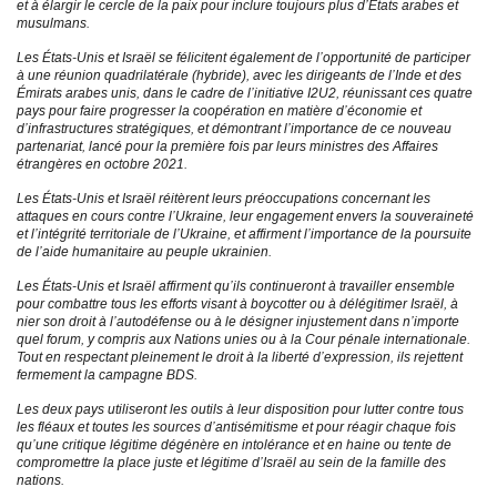
et à élargir le cercle de la paix pour inclure toujours plus d’États arabes et
musulmans.
Les États-Unis et Israël se félicitent également de l’opportunité de participer
à une réunion quadrilatérale (hybride), avec les dirigeants de l’Inde et des
Émirats arabes unis, dans le cadre de l’initiative I2U2, réunissant ces quatre
pays pour faire progresser la coopération en matière d’économie et
d’infrastructures stratégiques, et démontrant l’importance de ce nouveau
partenariat, lancé pour la première fois par leurs ministres des Affaires
étrangères en octobre 2021.
Les États-Unis et Israël réitèrent leurs préoccupations concernant les
attaques en cours contre l’Ukraine, leur engagement envers la souveraineté
et l’intégrité territoriale de l’Ukraine, et affirment l’importance de la poursuite
de l’aide humanitaire au peuple ukrainien.
Les États-Unis et Israël affirment qu’ils continueront à travailler ensemble
pour combattre tous les efforts visant à boycotter ou à délégitimer Israël, à
nier son droit à l’autodéfense ou à le désigner injustement dans n’importe
quel forum, y compris aux Nations unies ou à la Cour pénale internationale.
Tout en respectant pleinement le droit à la liberté d’expression, ils rejettent
fermement la campagne BDS.
Les deux pays utiliseront les outils à leur disposition pour lutter contre tous
les fléaux et toutes les sources d’antisémitisme et pour réagir chaque fois
qu’une critique légitime dégénère en intolérance et en haine ou tente de
compromettre la place juste et légitime d’Israël au sein de la famille des
nations.