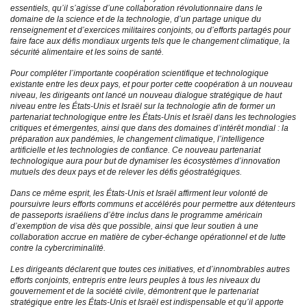
essentiels, qu’il s’agisse d’une collaboration révolutionnaire dans le
domaine de la science et de la technologie, d’un partage unique du
renseignement et d’exercices militaires conjoints, ou d’efforts partagés pour
faire face aux défis mondiaux urgents tels que le changement climatique, la
sécurité alimentaire et les soins de santé.
Pour compléter l’importante coopération scientifique et technologique
existante entre les deux pays, et pour porter cette coopération à un nouveau
niveau, les dirigeants ont lancé un nouveau dialogue stratégique de haut
niveau entre les États-Unis et Israël sur la technologie afin de former un
partenariat technologique entre les États-Unis et Israël dans les technologies
critiques et émergentes, ainsi que dans des domaines d’intérêt mondial : la
préparation aux pandémies, le changement climatique, l’intelligence
artificielle et les technologies de confiance. Ce nouveau partenariat
technologique aura pour but de dynamiser les écosystèmes d’innovation
mutuels des deux pays et de relever les défis géostratégiques.
Dans ce même esprit, les États-Unis et Israël affirment leur volonté de
poursuivre leurs efforts communs et accélérés pour permettre aux détenteurs
de passeports israéliens d’être inclus dans le programme américain
d’exemption de visa dès que possible, ainsi que leur soutien à une
collaboration accrue en matière de cyber-échange opérationnel et de lutte
contre la cybercriminalité.
Les dirigeants déclarent que toutes ces initiatives, et d’innombrables autres
efforts conjoints, entrepris entre leurs peuples à tous les niveaux du
gouvernement et de la société civile, démontrent que le partenariat
stratégique entre les États-Unis et Israël est indispensable et qu’il apporte