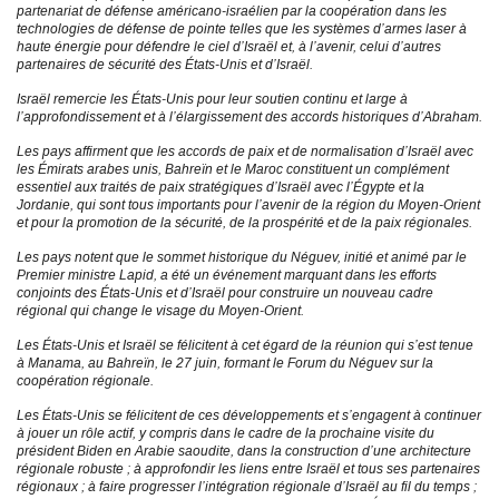
partenariat de défense américano-israélien par la coopération dans les
technologies de défense de pointe telles que les systèmes d’armes laser à
haute énergie pour défendre le ciel d’Israël et, à l’avenir, celui d’autres
partenaires de sécurité des États-Unis et d’Israël.
Israël remercie les États-Unis pour leur soutien continu et large à
l’approfondissement et à l’élargissement des accords historiques d’Abraham.
Les pays affirment que les accords de paix et de normalisation d’Israël avec
les Émirats arabes unis, Bahreïn et le Maroc constituent un complément
essentiel aux traités de paix stratégiques d’Israël avec l’Égypte et la
Jordanie, qui sont tous importants pour l’avenir de la région du Moyen-Orient
et pour la promotion de la sécurité, de la prospérité et de la paix régionales.
Les pays notent que le sommet historique du Néguev, initié et animé par le
Premier ministre Lapid, a été un événement marquant dans les efforts
conjoints des États-Unis et d’Israël pour construire un nouveau cadre
régional qui change le visage du Moyen-Orient.
Les États-Unis et Israël se félicitent à cet égard de la réunion qui s’est tenue
à Manama, au Bahreïn, le 27 juin, formant le Forum du Néguev sur la
coopération régionale.
Les États-Unis se félicitent de ces développements et s’engagent à continuer
à jouer un rôle actif, y compris dans le cadre de la prochaine visite du
président Biden en Arabie saoudite, dans la construction d’une architecture
régionale robuste ; à approfondir les liens entre Israël et tous ses partenaires
régionaux ; à faire progresser l’intégration régionale d’Israël au fil du temps ;