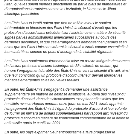
l’Iran, qu’elles soient menées directement ou par le biais de mandataires et
d’organisations terroristes comme le Hezbollah, le Hamas et le Jihad
islamique palestinien.
Les États-Unis et Israël notent que rien ne reflète mieux le soutien
inébranlable et bipartisan des États-Unis à la sécurité d’Israël que les
protocoles d’accord sans précédent sur l’assistance en matière de sécurité
signés par les administrations américaines successives au cours des
dernières décennies, et que ces arrangements démontrent en paroles et en
actes que les États-Unis considèrent la sécurité d’Israël comme essentielle à
leurs intérêts et comme un point d’ancrage de la stabilité régionale.
Les États-Unis soutiennent fermement la mise en œuvre intégrale des termes
de l’actuel protocole d’accord historique de 38 milliards de dollars, qui
honore l’engagement durable des États-Unis envers la sécurité d’Israël, ainsi
que leur conviction qu’un protocole d’accord ultérieur devrait aborder les
menaces émergentes et les nouvelles réalités.
En outre, les États-Unis s’engagent à demander une assistance
supplémentaire en matière de défense antimissile, au-delà des niveaux du
protocole d’accord, dans des circonstances exceptionnelles telles que les
hostilités avec le Hamas pendant onze jours en mai 2021. Israël apprécie
l’engagement des États-Unis à l’égard du protocole d’accord et leur volonté
de fournir un milliard de dollars supplémentaires par rapport aux niveaux du
protocole d’accord en matière de financement complémentaire de la défense
antimissile après le conflit de 2021.
En outre, les pays expriment leur enthousiasme à faire progresser le