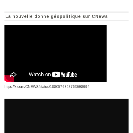
La nouvelle donne géopolitique sur CNews
https://x.com/CNEWS/status/1880576893763698994