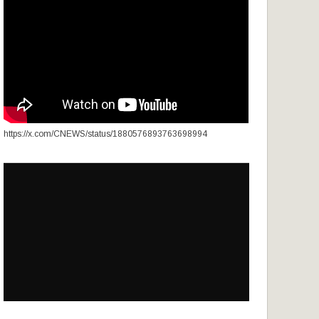
https://x.com/CNEWS/status/1880576893763698994