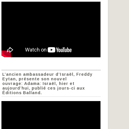
L’ancien ambassadeur d’Israël, Freddy
Eytan, présente son nouvel
ouvrage: Adama: Israël, hier et
aujourd’hui, publié ces jours-ci aux
Éditions Balland.