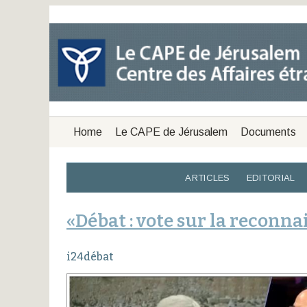
Home
Le CAPE de Jérusalem
Documents
ARTICLES
EDITORIAL
«Débat : vote sur la reconna
i24débat