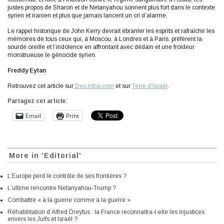
justes propos de Sharon et de Netanyahou sonnent plus fort dans le contexte
syrien et iranien et plus que jamais lancent un cri d’alarme.
Le rappel historique de John Kerry devrait ébranler les esprits et rafraîchir les
mémoires de tous ceux qui, à Moscou, à Londres et à Paris, préfèrent la
sourde oreille et l’indolence en affrontant avec dédain et une froideur
monstrueuse le génocide syrien.
Freddy Eytan
Retrouvez cet article sur
Des infos.com
et sur
Terre d’Israël
.
Partagez cet article:
Email
Print
More in 'Editorial'
L’Europe perd le contrôle de ses frontières ?
L’ultime rencontre Netanyahou-Trump ?
Combattre « à la guerre comme à la guerre »
Réhabilitation d’Alfred Dreyfus : la France reconnaitra-t-elle les injustices
envers les Juifs et Israël ?