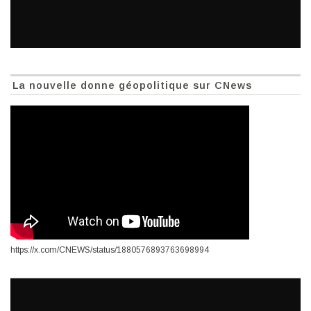
La nouvelle donne géopolitique sur CNews
https://x.com/CNEWS/status/1880576893763698994