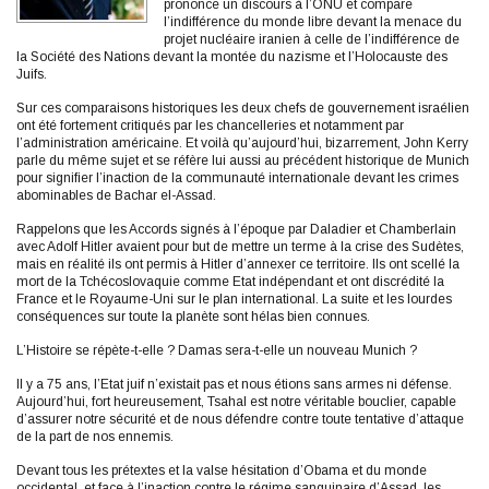
prononce un discours à l’ONU et compare
l’indifférence du monde libre devant la menace du
projet nucléaire iranien à celle de l’indifférence de
la Société des Nations devant la montée du nazisme et l’Holocauste des
Juifs.
Sur ces comparaisons historiques les deux chefs de gouvernement israélien
ont été fortement critiqués par les chancelleries et notamment par
l’administration américaine. Et voilà qu’aujourd’hui, bizarrement, John Kerry
parle du même sujet et se réfère lui aussi au précédent historique de Munich
pour signifier l’inaction de la communauté internationale devant les crimes
abominables de Bachar el-Assad.
Rappelons que les Accords signés à l’époque par Daladier et Chamberlain
avec Adolf Hitler avaient pour but de mettre un terme à la crise des Sudètes,
mais en réalité ils ont permis à Hitler d’annexer ce territoire. Ils ont scellé la
mort de la Tchécoslovaquie comme Etat indépendant et ont discrédité la
France et le Royaume-Uni sur le plan international. La suite et les lourdes
conséquences sur toute la planète sont hélas bien connues.
L’Histoire se répète-t-elle ? Damas sera-t-elle un nouveau Munich ?
Il y a 75 ans, l’Etat juif n’existait pas et nous étions sans armes ni défense.
Aujourd’hui, fort heureusement, Tsahal est notre véritable bouclier, capable
d’assurer notre sécurité et de nous défendre contre toute tentative d’attaque
de la part de nos ennemis.
Devant tous les prétextes et la valse hésitation d’Obama et du monde
occidental, et face à l’inaction contre le régime sanguinaire d’Assad, les