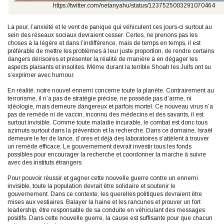
https://twitter.com/netanyahu/status/1237525003291070464
La peur, l’anxiété et le vent de panique qui véhiculent ces jours-ci surtout au
sein des réseaux sociaux devraient cesser. Certes, ne prenons pas les
choses à la légère et dans l’indifférence, mais de temps en temps, il est
préférable de mettre les problèmes à leur juste proportion, de rendre certains
dangers dérisoires et présenter la réalité de manière à en dégager les
aspects plaisants et insolites. Même durant la terrible Shoah les Juifs ont su
s’exprimer avec humour.
En réalité, notre nouvel ennemi concerne toute la planète. Contrairement au
terrorisme, il n’a pas de stratégie précise, ne possède pas d’arme, ni
idéologie, mais demeure dangereux et parfois mortel. Ce nouveau virus n’a
pas de remède ni de vaccin, inconnu des médecins et des savants, il est
surtout invisible. Comme toute maladie incurable, le combat est donc tous
azimuts surtout dans la prévention et la recherche. Dans ce domaine, Israël
demeure le fer de lance, d’ores et déjà des laboratoires s’attèlent à trouver
un remède efficace. Le gouvernement devrait investir tous les fonds
possibles pour encourager la recherche et coordonner la marche à suivre
avec des instituts étrangers.
Pour pouvoir réussir et gagner cette nouvelle guerre contre un ennemi
invisible, toute la population devrait être solidaire et soutenir le
gouvernement. Dans ce contexte, les querelles politiques devraient être
mises aux vestiaires. Balayer la haine et les rancunes et prouver un fort
leadership, être responsable de sa conduite en véhiculant des messages
positifs. Dans cette nouvelle guerre, la cause est suffisante pour que chacun