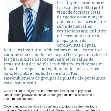
les citoyens israéliens et
la sécurité de l’Etat juif. Il
vient de décréter l’état
d’urgence en annonçant
plusieurs mesures et une
série de nouvelles
restrictions afin de lutter
efficacement contre la
propagation du
coronavirus. Depuis,
toutes les institutions éducatives et tous les centres
commerciaux sont fermés, à part les supermarchés et
les pharmacies. Les restaurants et les salles de
restauration des hôtels, les théâtres, les cinémas, et
les salles de sport sont également fermés avec les
bars, les pubs et les boîtes de nuit… Tout
rassemblement de groupes de plus de dix personnes
est aussi interdit.
C’est clair, dans les jours et les semaines à venir, notre pays sera
partiellement paralysé et risque de plonger dans une crise sociale et
économique profonde.
Cependant, nous devrions être confiants et toujours espérer des jours
meilleurs. Depuis la création de l’Etat d’Israel, les Israéliens ont réussi à