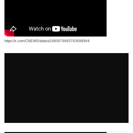
https://x.com/CNEWS/status/1880576893763698994