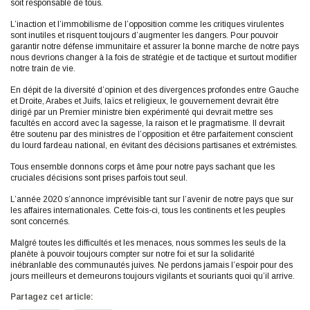
soit responsable de tous.
L’inaction et l’immobilisme de l’opposition comme les critiques virulentes
sont inutiles et risquent toujours d’augmenter les dangers. Pour pouvoir
garantir notre défense immunitaire et assurer la bonne marche de notre pays
nous devrions changer à la fois de stratégie et de tactique et surtout modifier
notre train de vie.
En dépit de la diversité d’opinion et des divergences profondes entre Gauche
et Droite, Arabes et Juifs, laïcs et religieux, le gouvernement devrait être
dirigé par un Premier ministre bien expérimenté qui devrait mettre ses
facultés en accord avec la sagesse, la raison et le pragmatisme. Il devrait
être soutenu par des ministres de l’opposition et être parfaitement conscient
du lourd fardeau national, en évitant des décisions partisanes et extrémistes.
Tous ensemble donnons corps et âme pour notre pays sachant que les
cruciales décisions sont prises parfois tout seul.
L’année 2020 s’annonce imprévisible tant sur l’avenir de notre pays que sur
les affaires internationales. Cette fois-ci, tous les continents et les peuples
sont concernés.
Malgré toutes les difficultés et les menaces, nous sommes les seuls de la
planète à pouvoir toujours compter sur notre foi et sur la solidarité
inébranlable des communautés juives. Ne perdons jamais l’espoir pour des
jours meilleurs et demeurons toujours vigilants et souriants quoi qu’il arrive.
Partagez cet article: