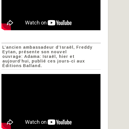
L’ancien ambassadeur d’Israël, Freddy
Eytan, présente son nouvel
ouvrage: Adama: Israël, hier et
aujourd’hui, publié ces jours-ci aux
Éditions Balland.