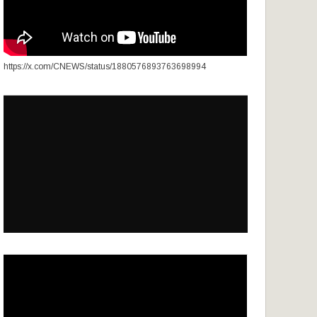
https://x.com/CNEWS/status/1880576893763698994