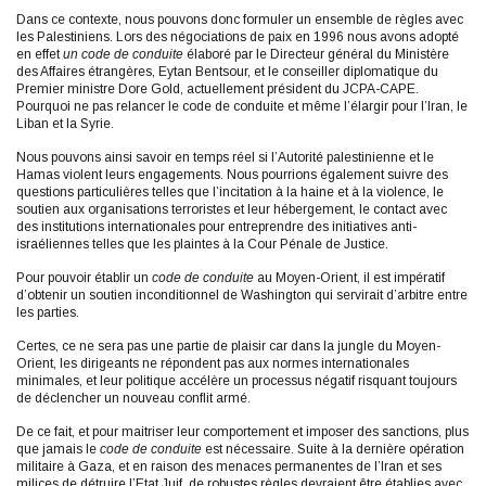
Dans ce contexte, nous pouvons donc formuler un ensemble de règles avec
les Palestiniens. Lors des négociations de paix en 1996 nous avons adopté
en effet
un code de conduite
élaboré par le Directeur général du Ministère
des Affaires étrangères, Eytan Bentsour, et le conseiller diplomatique du
Premier ministre Dore Gold, actuellement président du JCPA-CAPE.
Pourquoi ne pas relancer le code de conduite et même l’élargir pour l’Iran, le
Liban et la Syrie.
Nous pouvons ainsi savoir en temps réel si l’Autorité palestinienne et le
Hamas violent leurs engagements. Nous pourrions également suivre des
questions particulières telles que l’incitation à la haine et à la violence, le
soutien aux organisations terroristes et leur hébergement, le contact avec
des institutions internationales pour entreprendre des initiatives anti-
israéliennes telles que les plaintes à la Cour Pénale de Justice.
Pour pouvoir établir un
code de conduite
au Moyen-Orient, il est impératif
d’obtenir un soutien inconditionnel de Washington qui servirait d’arbitre entre
les parties.
Certes, ce ne sera pas une partie de plaisir car dans la jungle du Moyen-
Orient, les dirigeants ne répondent pas aux normes internationales
minimales, et leur politique accélère un processus négatif risquant toujours
de déclencher un nouveau conflit armé.
De ce fait, et pour maitriser leur comportement et imposer des sanctions, plus
que jamais le
code de conduite
est nécessaire. Suite à la dernière opération
militaire à Gaza, et en raison des menaces permanentes de l’Iran et ses
milices de détruire l’Etat Juif, de robustes règles devraient être établies avec