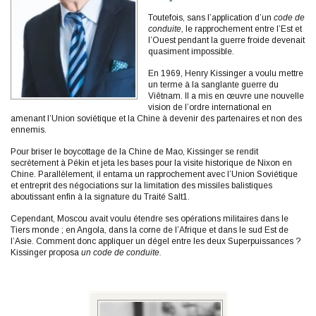
Toutefois, sans l’application d’un
code de
conduite,
le rapprochement entre l’Est et
l’Ouest pendant la guerre froide devenait
quasiment impossible.
En 1969, Henry Kissinger a voulu mettre
un terme à la sanglante guerre du
Viêtnam. Il a mis en œuvre une nouvelle
vision de l’ordre international en
amenant l’Union soviétique et la Chine à devenir des partenaires et non des
ennemis.
Pour briser le boycottage de la Chine de Mao, Kissinger se rendit
secrètement à Pékin et jeta les bases pour la visite historique de Nixon en
Chine. Parallèlement, il entama un rapprochement avec l’Union Soviétique
et entreprit des négociations sur la limitation des missiles balistiques
aboutissant enfin à la signature du Traité Salt1.
Cependant, Moscou avait voulu étendre ses opérations militaires dans le
Tiers monde ; en Angola, dans la corne de l’Afrique et dans le sud Est de
l’Asie. Comment donc appliquer un dégel entre les deux Superpuissances ?
Kissinger proposa
un code de conduite.