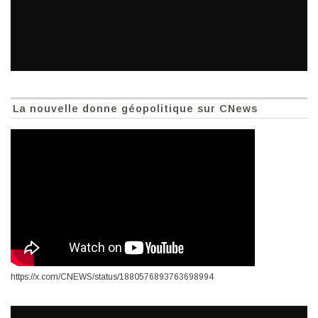
La nouvelle donne géopolitique sur CNews
https://x.com/CNEWS/status/1880576893763698994