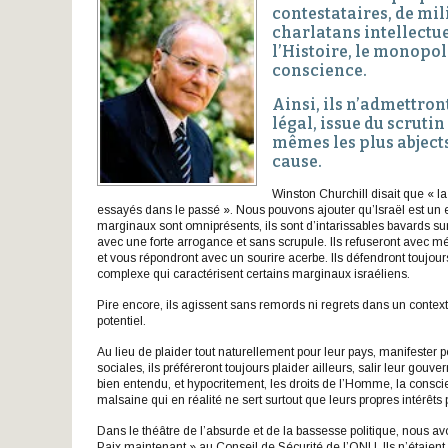
contestataires, de mi
charlatans intellectu
l’Histoire, le monopole
conscience.
Ainsi, ils n’admettron
légal, issue du scrutin
mêmes les plus abjects
cause.
Winston Churchill disait que « la
essayés dans le passé ». Nous pouvons ajouter qu’Israël est un 
marginaux sont omniprésents, ils sont d’intarissables bavards surto
avec une forte arrogance et sans scrupule. Ils refuseront avec mé
et vous répondront avec un sourire acerbe. Ils défendront toujour
complexe qui caractérisent certains marginaux israéliens.
Pire encore, ils agissent sans remords ni regrets dans un contexte
potentiel.
Au lieu de plaider tout naturellement pour leur pays, manifester p
sociales, ils préféreront toujours plaider ailleurs, salir leur go
bien entendu, et hypocritement, les droits de l’Homme, la consc
malsaine qui en réalité ne sert surtout que leurs propres intérêts 
Dans le théâtre de l’absurde et de la bassesse politique, nous
Paix maintenant » au Conseil de Sécurité de l’ONU. Ils n’étaient 