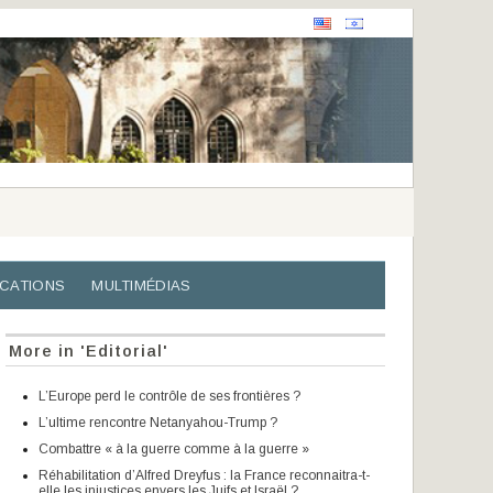
ICATIONS
MULTIMÉDIAS
More in 'Editorial'
L’Europe perd le contrôle de ses frontières ?
L’ultime rencontre Netanyahou-Trump ?
Combattre « à la guerre comme à la guerre »
Réhabilitation d’Alfred Dreyfus : la France reconnaitra-t-
elle les injustices envers les Juifs et Israël ?