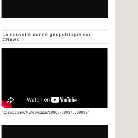
La nouvelle donne géopolitique sur
CNews
https://x.com/CNEWS/status/1880576893763698994