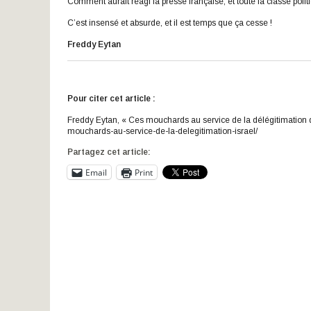
Comment aurait réagi la presse française, et toute la classe poli
C’est insensé et absurde, et il est temps que ça cesse !
Freddy Eytan
Pour citer cet article :
Freddy Eytan, « Ces mouchards au service de la délégitimation de
mouchards-au-service-de-la-delegitimation-israel/
Partagez cet article:
Email
Print