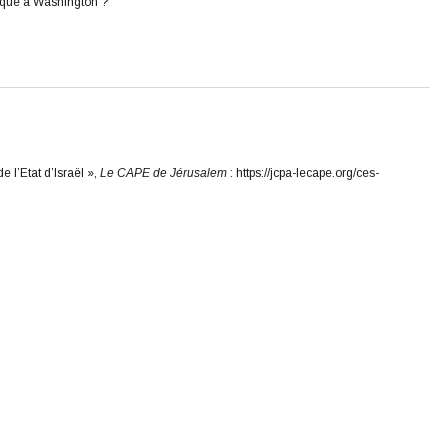
tique à Washington ?
 l’Etat d’Israël »,
Le CAPE de Jérusalem
: https://jcpa-lecape.org/ces-