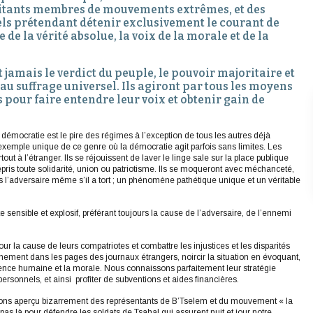
litants membres de mouvements extrêmes, et des
els prétendant détenir exclusivement le courant de
 de la vérité absolue, la voix de la morale et de la
t jamais le verdict du peuple, le pouvoir majoritaire et
 au suffrage universel. Ils agiront par tous les moyens
 pour faire entendre leur voix et obtenir gain de
 démocratie est le pire des régimes à l’exception de tous les autres déjà
exemple unique de ce genre où la démocratie agit parfois sans limites. Les
ut à l’étranger. Ils se réjouissent de laver le linge sale sur la place publique
pris toute solidarité, union ou patriotisme. Ils se moqueront avec méchanceté,
s l’adversaire même s’il a tort ; un phénomène pathétique unique et un véritable
 sensible et explosif, préférant toujours la cause de l’adversaire, de l’ennemi
our la cause de leurs compatriotes et combattre les injustices et les disparités
uvernement dans les pages des journaux étrangers, noircir la situation en évoquant,
ience humaine et la morale. Nous connaissons parfaitement leur stratégie
personnels, et ainsi profiter de subventions et aides financières.
 avons aperçu bizarrement des représentants de B’Tselem et du mouvement « la
pas là pour défendre les soldats de Tsahal qui assurent nuit et jour notre