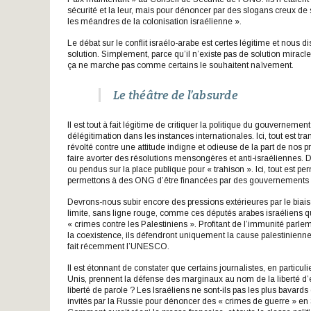
sécurité et la leur, mais pour dénoncer par des slogans creux de 
les méandres de la colonisation israélienne ».
Le débat sur le conflit israélo-arabe est certes légitime et nous di
solution. Simplement, parce qu’il n’existe pas de solution miracl
ça ne marche pas comme certains le souhaitent naïvement.
Le théâtre de l’absurde
Il est tout à fait légitime de critiquer la politique du gouvernemen
délégitimation dans les instances internationales. Ici, tout est 
révolté contre une attitude indigne et odieuse de la part de nos
faire avorter des résolutions mensongères et anti-israéliennes. D
ou pendus sur la place publique pour « trahison ». Ici, tout est 
permettons à des ONG d’être financées par des gouvernements et
Devrons-nous subir encore des pressions extérieures par le bia
limite, sans ligne rouge, comme ces députés arabes israéliens qu
« crimes contre les Palestiniens ». Profitant de l’immunité parle
la coexistence, ils défendront uniquement la cause palestinienne et
fait récemment l’UNESCO.
Il est étonnant de constater que certains journalistes, en particul
Unis, prennent la défense des marginaux au nom de la liberté d
liberté de parole ? Les Israéliens ne sont-ils pas les plus bavar
invités par la Russie pour dénoncer des « crimes de guerre » en S