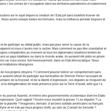
sens « les crimes de l’occupation dans les territoires palestiniens et notamment
scutons sur le sujet depuis la création de l’Etat juif sans toutefois trouver de
e. Nous avons essayé toutes les formules, mais la méfiance persiste toujours et
t et de participer au débat public, mais pas pour servir la cause de la
transparent et nous n’avons rien à cacher. Mais comment ne pas être scandalisé et
 propres compatriotes au moment où tous les diplomates israéliens tentent de
ans un pays totalitaire ou dans le monde arabe, ils auraient été jetés en prison
permis car nous vivons, fort heureusement, dans un Etat démocratique. Nous
 institutions étrangères.
is de nos propres citoyens ? Comment pouvoir tolérer un comportement sans
i avaient refusé de participer aux funérailles de Shimon Pérès l’accusant de
mentaire de la Knesset, et de la liberté d’expression, ces députés se moquent de
 la délégitimation de toute présence juive sur la Terre d’Israël, telle que l’a
ier du journal
Haaretz
, et même des gouvernements occidentaux dont les Etats-
’expression. Quel rapport ? Avons-nous muselé la presse ? Les députés ? La
ds de la planète ? Imaginons, demain, d’anciens soldats américains ou français
yrie et en Irak par leurs propres chefs, au sein du Conseil de Sécurité ?