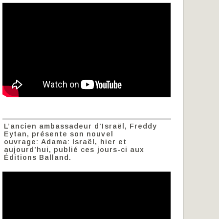
L’ancien ambassadeur d’Israël, Freddy
Eytan, présente son nouvel
ouvrage: Adama: Israël, hier et
aujourd’hui, publié ces jours-ci aux
Éditions Balland.