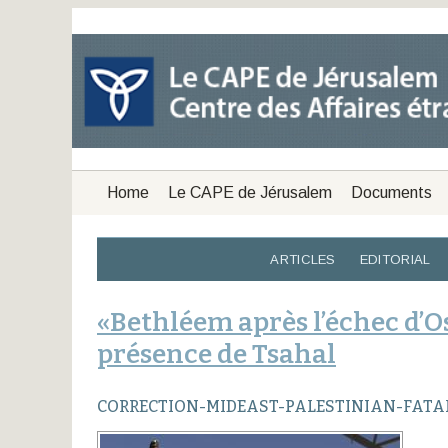
Home
Le CAPE de Jérusalem
Documents
ARTICLES
EDITORIAL
«Bethléem après l’échec d’Os
présence de Tsahal
CORRECTION-MIDEAST-PALESTINIAN-FATA