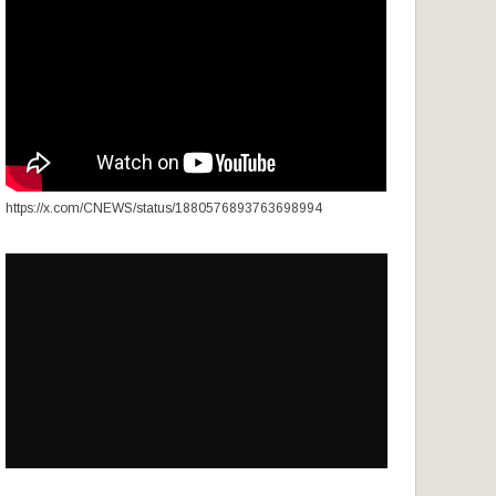
https://x.com/CNEWS/status/1880576893763698994