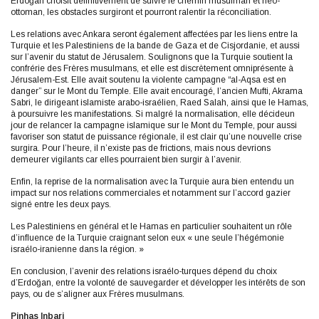
Erdoğan
choisit définitivement de suivre le chemin musulman et néo-
ottoman, les obstacles surgiront et pourront ralentir la réconciliation.
Les relations avec Ankara seront également affectées par les liens entre la
Turquie et les Palestiniens de la bande de Gaza et de Cisjordanie, et aussi
sur l’avenir du statut de Jérusalem. Soulignons que la Turquie soutient la
confrérie des Frères musulmans, et elle est discrètement omniprésente à
Jérusalem-Est. Elle avait soutenu la violente campagne “al-Aqsa est en
danger” sur le Mont du Temple. Elle avait encouragé, l’ancien Mufti, Akrama
Sabri, le dirigeant islamiste arabo-israélien, Raed Salah, ainsi que le Hamas,
à poursuivre les manifestations. Si malgré la normalisation, elle décideun
jour de relancer la campagne islamique sur le Mont du Temple, pour aussi
favoriser son statut de puissance régionale, il est clair qu’une nouvelle crise
surgira. Pour l’heure, il n’existe pas de frictions, mais nous devrions
demeurer vigilants car elles pourraient bien surgir à l’avenir.
Enfin, la reprise de la normalisation avec la Turquie aura bien entendu un
impact sur nos relations commerciales et notamment sur l’accord gazier
signé entre les deux pays.
Les Palestiniens en général et le Hamas en particulier souhaitent un rôle
d’influence de la Turquie craignant selon eux « une seule l’hégémonie
israélo-iranienne dans la région. »
En conclusion, l’avenir des relations israélo-turques dépend du choix
d’Erdoğan, entre la volonté de sauvegarder et développer les intérêts de son
pays, ou de s’aligner aux Frères musulmans.
Pinhas Inbari