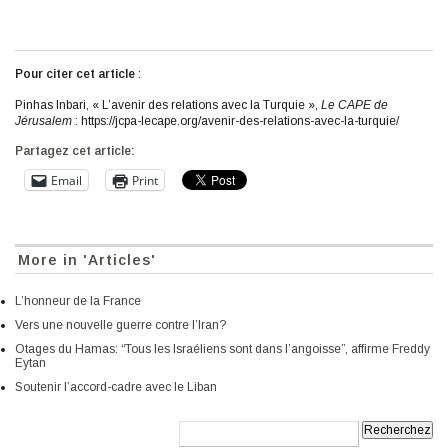
Pour citer cet article
:
Pinhas Inbari, « L’avenir des relations avec la Turquie »,
Le CAPE de
Jérusalem
: https://jcpa-lecape.org/avenir-des-relations-avec-la-turquie/
Partagez cet article:
Email
Print
More in 'Articles'
L’honneur de la France
Vers une nouvelle guerre contre l’Iran?
Otages du Hamas: “Tous les Israéliens sont dans l’angoisse”, affirme Freddy
Eytan
Soutenir l’accord-cadre avec le Liban
Recherche: