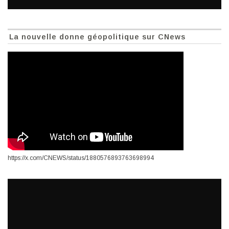
La nouvelle donne géopolitique sur CNews
https://x.com/CNEWS/status/1880576893763698994