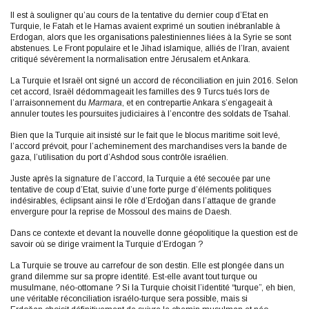
Il est à souligner qu’au cours de la tentative du dernier coup d’Etat en
Turquie, le Fatah et le Hamas avaient exprimé un soutien inébranlable à
Erdogan, alors que les organisations palestiniennes liées à la Syrie se sont
abstenues. Le Front populaire et le Jihad islamique, alliés de l’Iran, avaient
critiqué sévèrement la normalisation entre Jérusalem et Ankara.
La Turquie et Israël ont signé un accord de réconciliation en juin 2016. Selon
cet accord, Israël dédommageait les familles des 9 Turcs tués lors de
l’arraisonnement du
Marmara
, et en contrepartie Ankara s’engageait à
annuler toutes les poursuites judiciaires à l’encontre des soldats de Tsahal.
Bien que la Turquie ait insisté sur le fait que le blocus maritime soit levé,
l’accord prévoit, pour l’acheminement des marchandises vers la bande de
gaza, l’utilisation du port d’Ashdod sous contrôle israélien.
Juste après la signature de l’accord, la Turquie a été secouée par une
tentative de coup d’Etat, suivie d’une forte purge d’éléments politiques
indésirables, éclipsant ainsi le rôle d’Erdoğan dans l’attaque de grande
envergure pour la reprise de Mossoul des mains de Daesh.
Dans ce contexte et devant la nouvelle donne géopolitique la question est de
savoir où se dirige vraiment la Turquie d’Erdogan ?
La Turquie se trouve au carrefour de son destin. Elle est plongée dans un
grand dilemme sur sa propre identité. Est-elle avant tout turque ou
musulmane, néo-ottomane ? Si la Turquie choisit l’identité “turque”, eh bien,
une véritable réconciliation israélo-turque sera possible, mais si