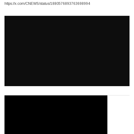
https://x.com/CNEWS/status/1880576893763698994