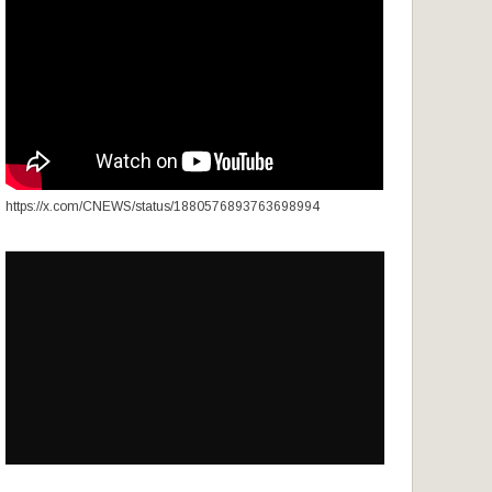
https://x.com/CNEWS/status/1880576893763698994