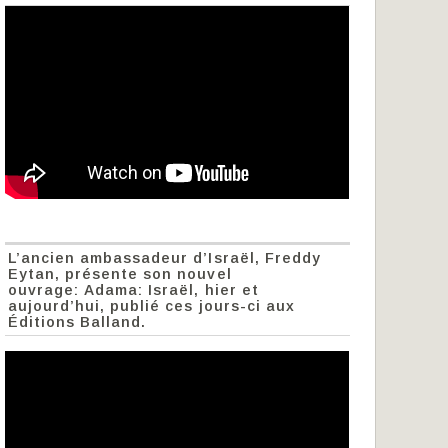
L’ancien ambassadeur d’Israël, Freddy
Eytan, présente son nouvel
ouvrage: Adama: Israël, hier et
aujourd’hui, publié ces jours-ci aux
Éditions Balland.