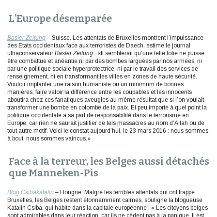
L’Europe désemparée
Basler Zeitung
– Suisse. Les attentats de Bruxelles montrent l’impuissance
des Etats occidentaux face aux terroristes de Daech, estime le journal
ultraconservateur
Basler Zeitung
: «Il semblerait qu’une telle folie ne puisse
être combattue et anéantie ni par des bombes larguées par nos armées, ni
par une politique sociale hyperprotectrice, ni par le travail des services de
renseignement, ni en transformant les villes en zones de haute sécurité.
Vouloir implanter une raison humaniste ou un minimum de bonnes
manières, faire valoir la différence entre les coupables et les innocents
aboutira chez ces fanatiques aveugles au même résultat que si l’on voulait
transformer une bombe en colombe de la paix. Et peu importe à quel point la
politique occidentale a sa part de responsabilité dans le terrorisme en
Europe, car rien ne saurait justifier de tels massacres au nom d’Allah ou de
tout autre motif. Voici le constat aujourd’hui, le 23 mars 2016 : nous sommes
à bout, nous sommes vaincus.»
Face à la terreur, les Belges aussi détachés
que Manneken-Pis
Blog Csibakatalin
– Hongrie. Malgré les terribles attentats qui ont frappé
Bruxelles, les Belges restent étonnamment calmes, souligne la blogueuse
Katalin Csiba, qui habite dans la capitale européenne : « Les citoyens belges
sont admirables dans leur réaction, car ils ne cèdent pas à la panique. Il est