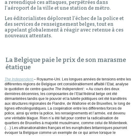
a revendiqué ces attaques, perpétrées dans
l’aéroport de la ville et une station de métro.
Les éditorialistes déplorent l’échec de la police et
des services de renseignement belges, tout en
appelant globalement à réagir avec retenue à ces
nouveaux attentats.
La Belgique paie le prix de son marasme
étatique
The Independent
– Royaume-Uni. Les longues années de tensions entre les
différentes régions de Belgique ont considérablement affaibli l’Etat, analyse
le quotidien de centre-gauche
The Independent
: « Au cours des deux
dernières décennies, les composantes de l’Etat fédéral belge ont été
démantelées tandis que le pouvoir et la tutelle politiques ont été transférés
aux structures régionales de Flandre, de Wallonie et de Bruxelles, le long de
lignes ethnolinguistiques. La coopération entre les différentes forces de
police, ainsi qu’entre la police, les renseignements et l’armée, est devenu
une véritable blague. Rien n’a été fait pour contrer la radicalisation de
quartiers de Bruxelles à majorité musulmane, comme celui de Molenbeek.
(…) Les ultranationalistes français et les europhobes britanniques pourront
évoquer la Belgique comme un exemple de ce qui arrive lorsque le