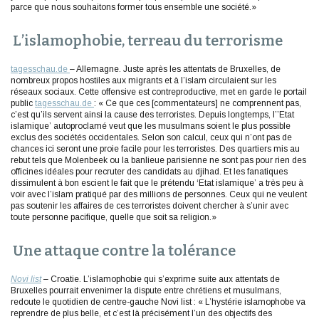
parce que nous souhaitons former tous ensemble une société.»
L’islamophobie, terreau du terrorisme
tagesschau.de
– Allemagne. Juste après les attentats de Bruxelles, de
nombreux propos hostiles aux migrants et à l’islam circulaient sur les
réseaux sociaux. Cette offensive est contreproductive, met en garde le portail
public
tagesschau.de
: « Ce que ces [commentateurs] ne comprennent pas,
c’est qu’ils servent ainsi la cause des terroristes. Depuis longtemps, l’’Etat
islamique’ autoproclamé veut que les musulmans soient le plus possible
exclus des sociétés occidentales. Selon son calcul, ceux qui n’ont pas de
chances ici seront une proie facile pour les terroristes. Des quartiers mis au
rebut tels que Molenbeek ou la banlieue parisienne ne sont pas pour rien des
officines idéales pour recruter des candidats au djihad. Et les fanatiques
dissimulent à bon escient le fait que le prétendu ‘Etat islamique’ a très peu à
voir avec l’islam pratiqué par des millions de personnes. Ceux qui ne veulent
pas soutenir les affaires de ces terroristes doivent chercher à s’unir avec
toute personne pacifique, quelle que soit sa religion.»
Une attaque contre la tolérance
Novi list
– Croatie. L’islamophobie qui s’exprime suite aux attentats de
Bruxelles pourrait envenimer la dispute entre chrétiens et musulmans,
redoute le quotidien de centre-gauche Novi list : « L’hystérie islamophobe va
reprendre de plus belle, et c’est là précisément l’un des objectifs des