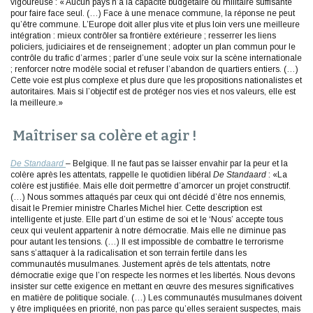
vigoureuse : « Aucun pays n’a la capacité budgétaire ou militaire suffisante
pour faire face seul. (…) Face à une menace commune, la réponse ne peut
qu’être commune. L’Europe doit aller plus vite et plus loin vers une meilleure
intégration : mieux contrôler sa frontière extérieure ; resserrer les liens
policiers, judiciaires et de renseignement ; adopter un plan commun pour le
contrôle du trafic d’armes ; parler d’une seule voix sur la scène internationale
; renforcer notre modèle social et refuser l’abandon de quartiers entiers. (…)
Cette voie est plus complexe et plus dure que les propositions nationalistes et
autoritaires. Mais si l’objectif est de protéger nos vies et nos valeurs, elle est
la meilleure.»
Maîtriser sa colère et agir !
De Standaard
– Belgique. Il ne faut pas se laisser envahir par la peur et la
colère après les attentats, rappelle le quotidien libéral
De Standaard
: «La
colère est justifiée. Mais elle doit permettre d’amorcer un projet constructif.
(…) Nous sommes attaqués par ceux qui ont décidé d’être nos ennemis,
disait le Premier ministre Charles Michel hier. Cette description est
intelligente et juste. Elle part d’un estime de soi et le ‘Nous’ accepte tous
ceux qui veulent appartenir à notre démocratie. Mais elle ne diminue pas
pour autant les tensions. (…) Il est impossible de combattre le terrorisme
sans s’attaquer à la radicalisation et son terrain fertile dans les
communautés musulmanes. Justement après de tels attentats, notre
démocratie exige que l’on respecte les normes et les libertés. Nous devons
insister sur cette exigence en mettant en œuvre des mesures significatives
en matière de politique sociale. (…) Les communautés musulmanes doivent
y être impliquées en priorité, non pas parce qu’elles seraient suspectes, mais