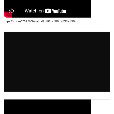
https://x.com/CNEWS/status/1880576893763698994