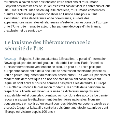
terroristes, à savoir créer des tensions entre chrétiens et musulmans.
L’objectif des kamikazes de Bruxelles n’était pas de viser les chrétiens et leur
Dieu, mais plutôt l’idée selon laquelle chrétiens, musulmans et membres
d’autres confessions puissent cohabiter en Europe sans pour autant
s’entretuer. L’idée de tolérance et de coexistence, au-delà des
appartenances nationales et religieuses, n’est-elle pas au cœur de l’Europe
unie ? Une idée menacée aujourd’hui par une idéologie d’intolérance,
d’exclusion et de panique.»
Le laxisme des libéraux menace la
sécurité de l’UE
News.bg
– Bulgarie. Suite aux attentats à Bruxelles, le portail d’information
News.bg fait part de son indignation : «Madrid, Londres, Paris, Bruxelles :
quels événements doivent encore se produire pour que l’élite politique
européenne fasse enfin de la sécurité de ses ressortissants une priorité au
lieu de parler uniquement du maintien des valeurs ? Les valeurs, principes et
fondements démocratiques de nos sociétés ne valent pas le papier sur
lequel ils sont écrits si nous ne sommes pas prêts à les défendre. L’Europe
qui a offert au monde la civilisation moderne, les droits de la personne, le
respect de la liberté, est devenue la risée de dictateurs arrogants avec
lesquels Merkel et consorts croient pouvoir conclure des accords. Le dernier
recours n’est pas le rétablissement des frontières nationales. Nous ne
pouvons nous en sortir qu’en votant pour des députés européens capables et
disposés à gagner la bataille contre la troisième ‘anti-utopie’ satanique dont
l’Europe est victime depuis 100 ans.»