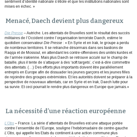
sentiment d’identité nationale s’étiole et que les institutions nationales sont
mises en échec. »
Menacé, Daech devient plus dangereux
Die Presse
– Autriche. Les attentats de Bruxelles sont le résultat des succès
militaires de l’Occident contre l’organisation terroriste Daech, estime le
quotidien conservateur
Die Presse
: « En Syrie et en Irak, le groupe a perdu
de nombreux territoires. Il se retranche désormais dans ses bastions de
Raqqa et de Mossoul, en attendant les contre-offensives des unités kurdes et
de l’armée irakienne. Mais plus Daech se retrouve acculé sur le champ de
bataille, plus il tente de s’attaquer à des ‘soft targets’, c’est-à-dire commettre
des attentats. (…) Des efforts plus importants doivent être parallèlement
entrepris en Europe afin de dissuader les jeunes garçons et les jeunes filles
de rejoindre des groupes extrémistes. Et les autorités doivent se préparer à la
perspective de nouveaux attentats, car en Syrie et en Irak, Daech lutte pour
sa survie. Et ceci pourrait le rendre plus dangereux en Europe que jamais.»
La nécessité d’une réaction européenne
L’Obs
– France. La série d’attentats de Bruxelles est une attaque portée
contre l’ensemble de l’Europe, souligne l’hebdomadaire de centre-gauche
L’Obs
, qui appelle les Etats du continent à une action commune plus