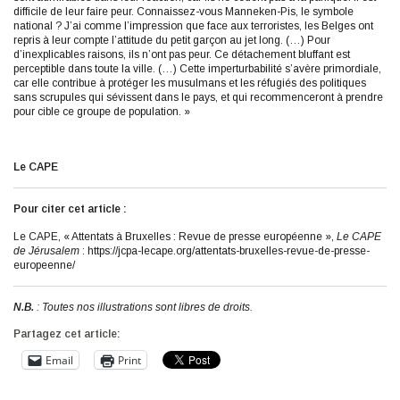
difficile de leur faire peur. Connaissez-vous Manneken-Pis, le symbole
national ? J’ai comme l’impression que face aux terroristes, les Belges ont
repris à leur compte l’attitude du petit garçon au jet long. (…) Pour
d’inexplicables raisons, ils n’ont pas peur. Ce détachement bluffant est
perceptible dans toute la ville. (…) Cette imperturbabilité s’avère primordiale,
car elle contribue à protéger les musulmans et les réfugiés des politiques
sans scrupules qui sévissent dans le pays, et qui recommenceront à prendre
pour cible ce groupe de population. »
Le CAPE
Pour citer cet article :
Le CAPE, « Attentats à Bruxelles : Revue de presse européenne »,
Le CAPE
de Jérusalem
: https://jcpa-lecape.org/attentats-bruxelles-revue-de-presse-
europeenne/
N.B.
: Toutes nos illustrations sont libres de droits.
Partagez cet article:
Email
Print