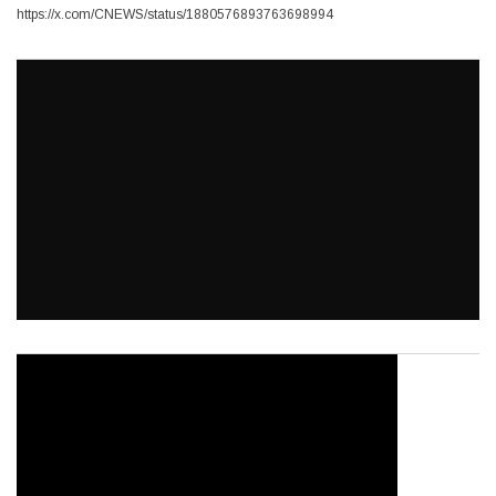
https://x.com/CNEWS/status/1880576893763698994