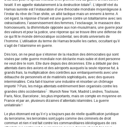
6
Israël. Il en appelle statutairement à la destruction totale
. L’objectif réel du
Hamas sunnite est l’instauration d’une théocratie mondiale moyenâgeuse à
l’instar du rêve de l’Iran shiite, un allié tactique mais un ennemi à terme. A
cet égard, la réponse d’Israël est une guerre contre un totalitarisme avec ses
ostracisations, l’asservissement des femmes, l’esclavage, le massacre des
homosexuels, la dhimmitude opposée aux non-musulmans, une guerre pour
des valeurs et pour la justice, une réponse qui se trouve être une défense de
ce qui fit le monde démocratique occidental, ses droits universels de
l’homme. L’utilisation du terme de Hamas brouille les cartes, occultant qu’il
s’agit de l’islamisme en guerre.
Dès lors, on ne peut que s’étonner de la réaction des démocraties qui sont
visées par cette guerre mondiale non déclarée mais subie et dont personne
ne veut dire le nom. Elle dure depuis des décennies. Elle a débuté par des
attentats dans des avions et des aéroports auxquels la seule réponse fut, à
grands frais, la multiplication des contrôles aux embarquements avec une
débauche de personnels et de matériels sophistiqués, avec des queues
interminables. Cela fait-il tourner une industrie et résorber un chômage
importé ? Puis, les méga attentats extrêmement bien organisés contre les
7
grandes cités occidentales
: Munich New York, Madrid Londres, Toulouse,
Paris, Nice, Barcelone ; les plus importants, mais on compte en moyenne en
France et par an, plusieurs dizaines d’attentats islamistes. La guerre
unilatérale !
Le plus étonnant est qu’il n’y a toujours pas de réelle qualification juridique
du terrorisme, les terroristes sont jugés comme des criminels de droit
commun et rien n’est fait contre les commanditaires idéologiques de ces