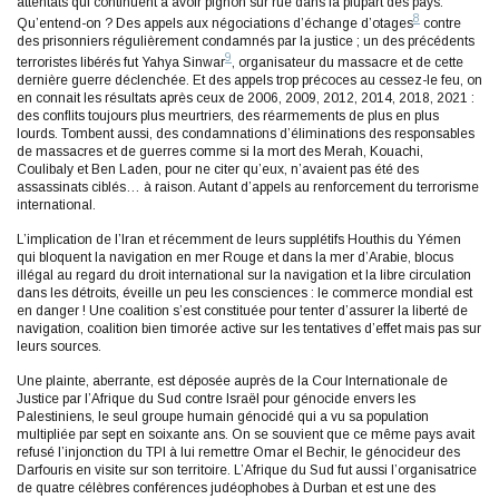
attentats qui continuent à avoir pignon sur rue dans la plupart des pays.
8
Qu’entend-on ? Des appels aux négociations d’échange d’otages
contre
des prisonniers régulièrement condamnés par la justice ; un des précédents
9
terroristes libérés fut Yahya Sinwar
, organisateur du massacre et de cette
dernière guerre déclenchée. Et des appels trop précoces au cessez-le feu, on
en connait les résultats après ceux de 2006, 2009, 2012, 2014, 2018, 2021 :
des conflits toujours plus meurtriers, des réarmements de plus en plus
lourds. Tombent aussi, des condamnations d’éliminations des responsables
de massacres et de guerres comme si la mort des Merah, Kouachi,
Coulibaly et Ben Laden, pour ne citer qu’eux, n’avaient pas été des
assassinats ciblés… à raison. Autant d’appels au renforcement du terrorisme
international.
L’implication de l’Iran et récemment de leurs supplétifs Houthis du Yémen
qui bloquent la navigation en mer Rouge et dans la mer d’Arabie, blocus
illégal au regard du droit international sur la navigation et la libre circulation
dans les détroits, éveille un peu les consciences : le commerce mondial est
en danger ! Une coalition s’est constituée pour tenter d’assurer la liberté de
navigation, coalition bien timorée active sur les tentatives d’effet mais pas sur
leurs sources.
Une plainte, aberrante, est déposée auprès de la Cour Internationale de
Justice par l’Afrique du Sud contre Israël pour génocide envers les
Palestiniens, le seul groupe humain génocidé qui a vu sa population
multipliée par sept en soixante ans. On se souvient que ce même pays avait
refusé l’injonction du TPI à lui remettre Omar el Bechir, le génocideur des
Darfouris en visite sur son territoire. L’Afrique du Sud fut aussi l’organisatrice
de quatre célèbres conférences judéophobes à Durban et est une des