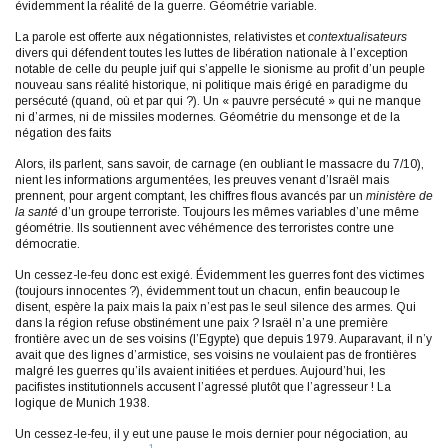
évidemment la réalité de la guerre. Géométrie variable.
La parole est offerte aux négationnistes, relativistes et
contextualisateurs
divers qui défendent toutes les luttes de libération nationale à l’exception
notable de celle du peuple juif qui s’appelle le sionisme au profit d’un peuple
nouveau sans réalité historique, ni politique mais érigé en paradigme du
persécuté (quand, où et par qui ?). Un « pauvre persécuté » qui ne manque
ni d’armes, ni de missiles modernes. Géométrie du mensonge et de la
négation des faits
Alors, ils parlent, sans savoir, de carnage (en oubliant le massacre du 7/10),
nient les informations argumentées, les preuves venant d’Israël mais
prennent, pour argent comptant, les chiffres flous avancés par un
ministère de
la santé
d’un groupe terroriste. Toujours les mêmes variables d’une même
géométrie. Ils soutiennent avec véhémence des terroristes contre une
démocratie.
Un cessez-le-feu donc est exigé. Évidemment les guerres font des victimes
(toujours innocentes ?), évidemment tout un chacun, enfin beaucoup le
disent, espère la paix mais la paix n’est pas le seul silence des armes. Qui
dans la région refuse obstinément une paix ? Israël n’a une première
frontière avec un de ses voisins (l’Egypte) que depuis 1979. Auparavant, il n’y
avait que des lignes d’armistice, ses voisins ne voulaient pas de frontières
malgré les guerres qu’ils avaient initiées et perdues. Aujourd’hui, les
pacifistes institutionnels accusent l’agressé plutôt que l’agresseur ! La
logique de Munich 1938.
Un cessez-le-feu, il y eut une pause le mois dernier pour négociation, au