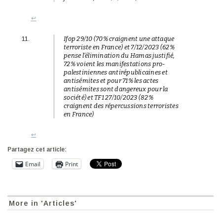
↩︎
Ifop 29/10 (70% craignent une attaque
terroriste en France) et 7/12/2023 (62%
pense l’élimination du Hamas justifié,
72% voient les manifestations pro-
palestiniennes antirépublicaines et
antisémites et pour 71% les actes
antisémites sont dangereux pour la
société) et TF1 27/10/2023 (82%
craignent des répercussions terroristes
en France)
↩︎
Partagez cet article:
Email
Print
More in 'Articles'