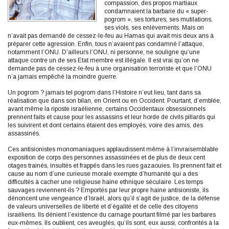
compassion, des propos martiaux
condamnaient la barbarie du « super-
pogrom », ses tortures, ses mutilations,
ses viols, ses enlèvements. Mais on
n’avait pas demandé de cessez-le-feu au Hamas qui avait mis deux ans à
préparer cette agression. Enfin, tous n’avaient pas condamné l’attaque,
notamment l’ONU. D’ailleurs l’ONU, ni personne, ne souligne qu’une
attaque contre un de ses Etat membre est illégale. Il est vrai qu’on ne
demande pas de cessez-le-feu à une organisation terroriste et que l’ONU
n’a jamais empêché la moindre guerre.
Un pogrom ? jamais tel pogrom dans l’Histoire n’eut lieu, tant dans sa
réalisation que dans son bilan, en Orient ou en Occident. Pourtant, d’emblée,
avant même la riposte israélienne, certains Occidentaux obsessionnels
prennent faits et cause pour les assassins et leur horde de civils pillards qui
les suivirent et dont certains étaient des employés, voire des amis, des
assassinés.
Ces antisionistes monomaniaques applaudissent même à l’invraisemblable
exposition de corps des personnes assassinées et de plus de deux cent
otages trainés, insultés et frappés dans les rues gazaouies. Ils prennent fait et
cause au nom d’une curieuse morale exempte d’humanité qui a des
difficultés à cacher une religieuse haine ethnique séculaire. Les temps
sauvages reviennent-ils ? Emportés par leur propre haine antisioniste, ils
dénoncent une
vengeance
d’Israël, alors qu’il s’agit de justice, de la défense
de valeurs universelles de liberté et d’égalité et de celle des citoyens
israéliens. Ils dénient l’existence du carnage pourtant filmé par les barbares
eux-mêmes. Ils oublient, ces aveuglés, qu’ils sont, eux aussi, confrontés à la