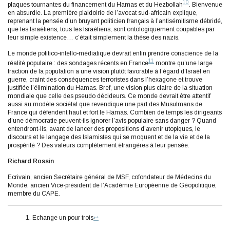
10
plaques tournantes du financement du Hamas et du Hezbollah
. Bienvenue
en absurdie. La première plaidoirie de l’avocat sud-africain explique,
reprenant la pensée d’un bruyant politicien français à l’antisémitisme débridé,
que les Israéliens, tous les Israéliens, sont ontologiquement coupables par
leur simple existence… c’était simplement la thèse des nazis.
Le monde politico-intello-médiatique devrait enfin prendre conscience de la
11
réalité populaire : des sondages récents en France
montre qu’une large
fraction de la population a une vision plutôt favorable à l’égard d’Israël en
guerre, craint des conséquences terroristes dans l’hexagone et trouve
justifiée l’élimination du Hamas. Bref, une vision plus claire de la situation
mondiale que celle des pseudo décideurs. Ce monde devrait être attentif
aussi au modèle sociétal que revendique une part des Musulmans de
France qui défendent haut et fort le Hamas. Combien de temps les dirigeants
d’une démocratie peuvent-ils ignorer l’avis populaire sans danger ? Quand
entendront-ils, avant de lancer des propositions d’avenir utopiques, le
discours et le langage des Islamistes qui se moquent et de la vie et de la
prospérité ? Des valeurs complètement étrangères à leur pensée.
Richard Rossin
Ecrivain, ancien Secrétaire général de MSF, cofondateur de Médecins du
Monde, ancien Vice-président de l’Académie Européenne de Géopolitique,
membre du CAPE.
Echange un pour trois
↩︎