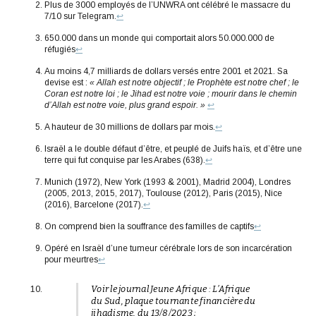
Plus de 3000 employés de l’UNWRA ont célébré le massacre du
7/10 sur Telegram.
↩︎
650.000 dans un monde qui comportait alors 50.000.000 de
réfugiés
↩︎
Au moins 4,7 milliards de dollars versés entre 2001 et 2021. Sa
devise est :
« Allah est notre objectif ; le Prophète est notre chef ; le
Coran est notre loi ; le Jihad est notre voie ; mourir dans le chemin
d’Allah est notre voie, plus grand espoir. »
↩︎
A hauteur de 30 millions de dollars par mois.
↩︎
Israël a le double défaut d’être, et peuplé de Juifs haïs, et d’être une
terre qui fut conquise par les Arabes (638).
↩︎
Munich (1972), New York (1993 & 2001), Madrid 2004), Londres
(2005, 2013, 2015, 2017), Toulouse (2012), Paris (2015), Nice
(2016), Barcelone (2017).
↩︎
On comprend bien la souffrance des familles de captifs
↩︎
Opéré en Israël d’une tumeur cérébrale lors de son incarcération
pour meurtres
↩︎
Voir le journal Jeune Afrique :
L’Afrique
du Sud, plaque tournante financière du
jihadisme
, du 13/8/2023 ;