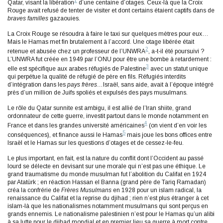
1
Qatar, visant la libération
d’une centaine d’otages. Ceux-là que la Croix
Rouge avait refusé de tenter de visiter et dont certains étaient captifs dans de
braves familles
gazaouies.
La Croix Rouge se résoudra à faire le taxi sur quelques mètres pour eux…
Mais le Hamas met fin brutalement à l’accord. Une otage libérée était
2
retenue et abusée chez un professeur de l’UNWRA
, a-t-il été poursuivi ?
L’UNWRA fut créée en 1949 par l’ONU pour être une bombe à retardement :
3
elle est spécifique aux arabes réfugiés de Palestine
avec un statut unique
qui perpétue la qualité de réfugié de père en fils. Réfugiés interdits
d’intégration dans les
pays frères…
Israël, sans aide, avait à l’époque intégré
près d’un million de Juifs spoliés et expulsés des pays musulmans.
Le rôle du Qatar sunnite est ambigu, il est allié de l’Iran shiite, grand
ordonnateur de cette guerre, investit partout dans le monde notamment en
4
France et dans les grandes université américaines
(on vient d’en voir les
5
conséquences), et finance aussi le Hamas
mais joue les bons offices entre
Israël et le Hamas sur les questions d’otages et de cessez-le-feu.
Le plus important, en fait, est la nature du conflit dont l’Occident au passé
lourd se délecte en devisant sur une morale qui n’est pas une éthique. Le
grand traumatisme du monde musulman fut l’abolition du Califat en 1924
par Atatürk ; en réaction Hassan el Banna (grand père de Tariq Ramadan)
créa la confrérie de
Frères Musulmans
en 1928 pour un islam radical, la
renaissance du Califat et la reprise du djihad ; rien n’est plus étranger à cet
islam-là que les nationalismes notamment musulmans qui sont perçus en
grands ennemis. Le nationalisme palestinien n’est pour le Hamas qu’un alibi
à sa lutte pour le djihad mondial et en premier lieu sa guerre à mort contre