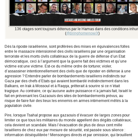
136 otages sont toujours détenus par le Hamas dans des conditions inhu
(
@bringhomenow/X
)
Dès la riposte israélienne, sont proférées des mises en équivalences folles
entre le massacre intensionnel des civils israéliens par une organisation
terroriste et les morts civils collatéraux de la guerre de défense d’un Etat
démocratique, ceci à l’argument que la guerre fait des victimes et qu’une
victime est une victime. Est-ce du même ordre de torturer, violer,
d’assassiner intentionnellement des civils que de riposter en défense à une
agression ? Entendre parler de bombardements israéliens indistincts sur
Gaza par des chefs d’Etats qui avaient bombardé indistinctement dans les
Balkans, en Irak à Mossoul et à Raqqa, prêterait à sourire si ce n’était
tragique. Au contraire, ce qu’aucune autre puissance n’a jamais fait, Israël le
fait en prévenant les Gazaouis des sites de bombardements prévus, au
risque de faire fuir des lieux les ennemis en armes intimement mêlés à la
population civile.
Pire, lorsque Tsahal propose aux gazaouis d’évacuer de larges zones pour
limiter ce que tous les militaires du monde appellent des dégâts collatéraux,
cela devient un scandale. Mais l’évacuation de plus de deux cent mille
Israéliens de chez eux par mesure de sécurité, est passée sous silence :
information déséquilibrée ! Mensonges directs et par omission, qui brouillent