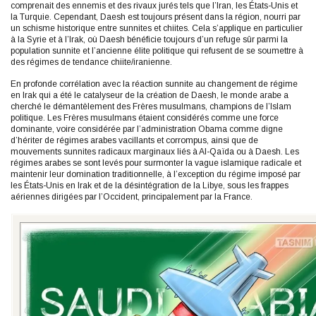
comprenait des ennemis et des rivaux jurés tels que l’Iran, les États-Unis et
la Turquie. Cependant, Daesh est toujours présent dans la région, nourri par
un schisme historique entre sunnites et chiites. Cela s’applique en particulier
à la Syrie et à l’Irak, où Daesh bénéficie toujours d’un refuge sûr parmi la
population sunnite et l’ancienne élite politique qui refusent de se soumettre à
des régimes de tendance chiite/iranienne.
En profonde corrélation avec la réaction sunnite au changement de régime
en Irak qui a été le catalyseur de la création de Daesh, le monde arabe a
cherché le démantèlement des Frères musulmans, champions de l’Islam
politique. Les Frères musulmans étaient considérés comme une force
dominante, voire considérée par l’administration Obama comme digne
d’hériter de régimes arabes vacillants et corrompus, ainsi que de
mouvements sunnites radicaux marginaux liés à Al-Qaïda ou à Daesh. Les
régimes arabes se sont levés pour surmonter la vague islamique radicale et
maintenir leur domination traditionnelle, à l’exception du régime imposé par
les États-Unis en Irak et de la désintégration de la Libye, sous les frappes
aériennes dirigées par l’Occident, principalement par la France.