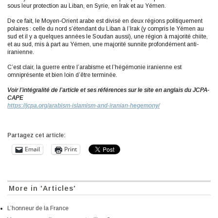
sous leur protection au Liban, en Syrie, en Irak et au Yémen.
De ce fait, le Moyen-Orient arabe est divisé en deux régions politiquement
polaires : celle du nord s’étendant du Liban à l’Irak (y compris le Yémen au
sud et il y a quelques années le Soudan aussi), une région à majorité chiite,
et au sud, mis à part au Yémen, une majorité sunnite profondément anti-
iranienne.
C’est clair, la guerre entre l’arabisme et l’hégémonie iranienne est
omniprésente et bien loin d’être terminée.
Voir l’intégralité de l’article et ses références sur le site en anglais du JCPA-
CAPE
https://jcpa.org/arabism-islamism-and-iranian-hegemony/
Partagez cet article:
Email
Print
More in 'Articles'
L’honneur de la France