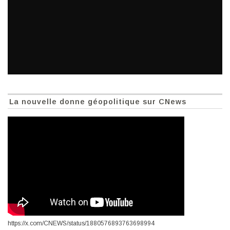
La nouvelle donne géopolitique sur CNews
https://x.com/CNEWS/status/1880576893763698994