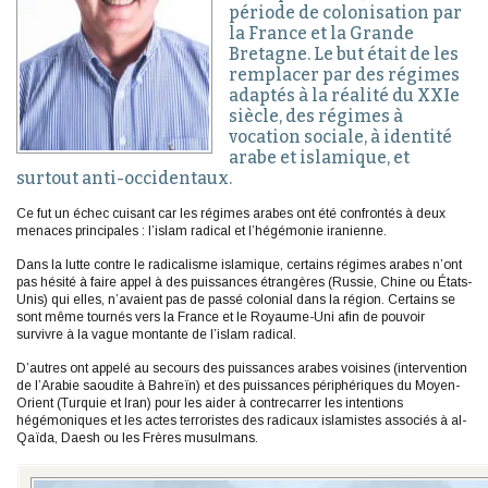
période de colonisation par
la France et la Grande
Bretagne. Le but était de les
remplacer par des régimes
adaptés à la réalité du XXIe
siècle, des régimes à
vocation sociale, à identité
arabe et islamique, et
surtout anti-occidentaux.
Ce fut un échec cuisant car les régimes arabes ont été confrontés à deux
menaces principales : l’islam radical et l’hégémonie iranienne.
Dans la lutte contre le radicalisme islamique, certains régimes arabes n’ont
pas hésité à faire appel à des puissances étrangères (Russie, Chine ou États-
Unis) qui elles, n’avaient pas de passé colonial dans la région. Certains se
sont même tournés vers la France et le Royaume-Uni afin de pouvoir
survivre à la vague montante de l’islam radical.
D’autres ont appelé au secours des puissances arabes voisines (intervention
de l’Arabie saoudite à Bahreïn) et des puissances périphériques du Moyen-
Orient (Turquie et Iran) pour les aider à contrecarrer les intentions
hégémoniques et les actes terroristes des radicaux islamistes associés à al-
Qaïda, Daesh ou les Frères musulmans.