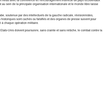
et hélas avec la connivence et l’encouragement indirecte de pays occidentaux
 au sein de la principale organisation internationale et le monde libre laisse
e, soutenue par des intellectuels de la gauche radicale, révisionnistes,
 historiques sont cachés ou falsifiés et des organes de presse suivent pour
é à chaque opération militaire.
tats-Unis doivent poursuivre, sans crainte et sans relâche, le combat contre la