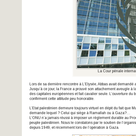
La Cour pénale internat
Lors de sa dernière rencontre à L’Elysée, Abbas avait demandé au
Jusqu’à ce jour, la France a prouvé son attachement aveugle à la
des capitales européennes et fait cavalier seule. L’ouverture d
confirment cette attitude peu honorable.
L’Etat palestinien demeure toujours virtuel en dépit du fait que Ma
demande lequel ? Celui qui siège à Ramallah ou à Gaza?…
L’ONU n’a jamais réussi à imposer un règlement durable au Proc
peuple palestinien. Nous le constatons par le soutien de l’orga
depuis 1949, et récemment lors de l’opération à Gaza.