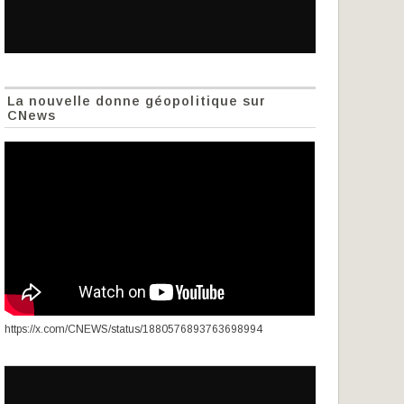
La nouvelle donne géopolitique sur
CNews
https://x.com/CNEWS/status/1880576893763698994