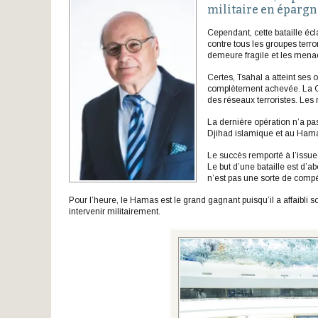
militaire en éparg
Cependant, cette bataille éc
contre tous les groupes terro
demeure fragile et les menac
Certes, Tsahal a atteint ses 
complètement achevée. La Ci
des réseaux terroristes. Les 
La dernière opération n’a pas
Djihad islamique et au Hamas
Le succès remporté à l’issue
Le but d’une bataille est d’a
n’est pas une sorte de compét
Pour l’heure, le Hamas est le grand gagnant puisqu’il a affaibli s
intervenir militairement.