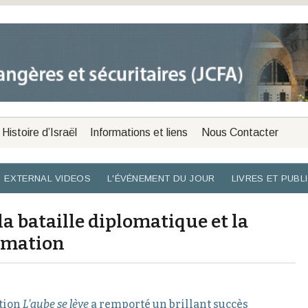
Histoire d’Israël
Informations et liens
Nous Contacter
EXTERNAL VIDEOS
L'ÉVÉNEMENT DU JOUR
LIVRES ET PUBL
la bataille diplomatique et la
imation
ation
L’aube se lève
a remporté un brillant succès