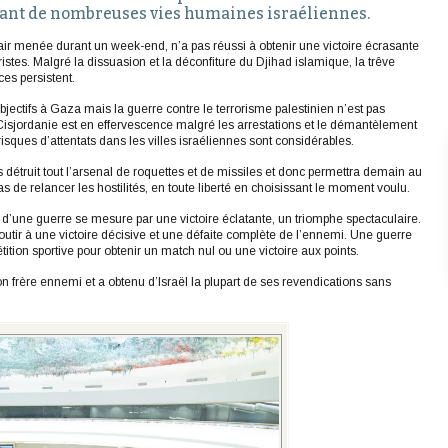
nant de nombreuses vies humaines israéliennes.
lair menée durant un week-end, n’a pas réussi à obtenir une victoire écrasante
ristes. Malgré la dissuasion et la déconfiture du Djihad islamique, la trêve
es persistent.
objectifs à Gaza mais la guerre contre le terrorisme palestinien n’est pas
sjordanie est en effervescence malgré les arrestations et le démantèlement
risques d’attentats dans les villes israéliennes sont considérables.
 détruit tout l’arsenal de roquettes et de missiles et donc permettra demain au
 de relancer les hostilités, en toute liberté en choisissant le moment voulu.
 d’une guerre se mesure par une victoire éclatante, un triomphe spectaculaire.
boutir à une victoire décisive et une défaite complète de l’ennemi. Une guerre
ition sportive pour obtenir un match nul ou une victoire aux points.
on frère ennemi et a obtenu d’Israël la plupart de ses revendications sans