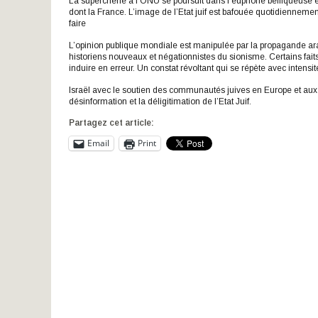
La supercherie à l’ONU se poursuit dans l’euphorie belliqueuse 
dont la France. L’image de l’Etat juif est bafouée quotidiennement
faire
L’opinion publique mondiale est manipulée par la propagande arab
historiens nouveaux et négationnistes du sionisme. Certains faits
induire en erreur. Un constat révoltant qui se répète avec intensit
Israël avec le soutien des communautés juives en Europe et aux E
désinformation et la déligitimation de l’Etat Juif.
Partagez cet article:
Email
Print