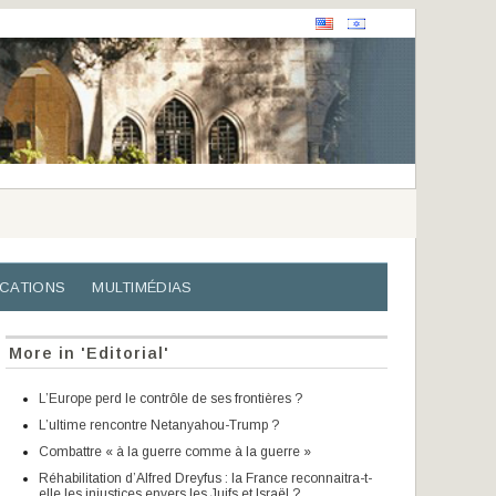
ICATIONS
MULTIMÉDIAS
More in 'Editorial'
L’Europe perd le contrôle de ses frontières ?
L’ultime rencontre Netanyahou-Trump ?
Combattre « à la guerre comme à la guerre »
Réhabilitation d’Alfred Dreyfus : la France reconnaitra-t-
elle les injustices envers les Juifs et Israël ?