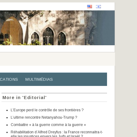
ICATIONS
MULTIMÉDIAS
More in 'Editorial'
L’Europe perd le contrôle de ses frontières ?
L’ultime rencontre Netanyahou-Trump ?
Combattre « à la guerre comme à la guerre »
Réhabilitation d’Alfred Dreyfus : la France reconnaitra-t-
elle les injustices envers les Juifs et Israël ?