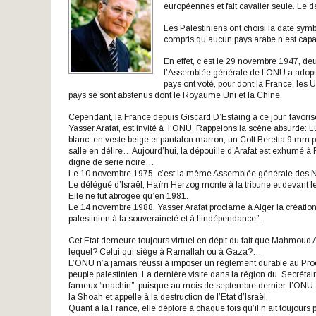
européennes et fait cavalier seule. Le 
Les Palestiniens ont choisi la date sym
compris qu’aucun pays arabe n’est capable
En effet, c’est le 29 novembre 1947, d
l’Assemblée générale de l’ONU a adopté 
pays ont voté, pour dont la France, les 
pays se sont abstenus dont le Royaume Uni et la Chine.
Cependant, la France depuis Giscard D’Estaing à ce jour, favoris
Yasser Arafat, est invité à l’ONU. Rappelons la scène absurde: Lun
blanc, en veste beige et pantalon marron, un Colt Beretta 9 mm pe
salle en délire…Aujourd’hui, la dépouille d’Arafat est exhumé
digne de série noire…
Le 10 novembre 1975, c’est la même Assemblée générale des Nat
Le délégué d’Israël, Haïm Herzog monte à la tribune et devant 
Elle ne fut abrogée qu’en 1981.
Le 14 novembre 1988, Yasser Arafat proclame à Alger la création d
palestinien à la souveraineté et à l’indépendance”.
Cet Etat demeure toujours virtuel en dépit du fait que Mahmoud Ab
lequel? Celui qui siège à Ramallah ou à Gaza?…
L’ONU n’a jamais réussi à imposer un règlement durable au Proc
peuple palestinien. La dernière visite dans la région du Secrétai
fameux “machin”, puisque au mois de septembre dernier, l’ONU a
la Shoah et appelle à la destruction de l’Etat d’Israël.
Quant à la France, elle déplore à chaque fois qu’il n’ait toujours 