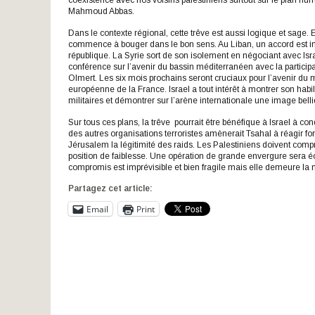
coexistence avec nos voisins palestiniens surtout sur le plan huma
Mahmoud Abbas.
Dans le contexte régional, cette trêve est aussi logique et sage.
commence à bouger dans le bon sens. Au Liban, un accord est inte
république. La Syrie sort de son isolement en négociant avec Isra
conférence sur l’avenir du bassin méditerranéen avec la partici
Olmert. Les six mois prochains seront cruciaux pour l’avenir du 
européenne de la France. Israel a tout intérêt à montrer son habi
militaires et démontrer sur l’arène internationale une image bell
Sur tous ces plans, la trêve pourrait être bénéfique à Israel à con
des autres organisations terroristes amènerait Tsahal à réagir f
Jérusalem la légitimité des raids. Les Palestiniens doivent comp
position de faiblesse. Une opération de grande envergure sera éc
compromis est imprévisible et bien fragile mais elle demeure la me
Partagez cet article:
Email
Print