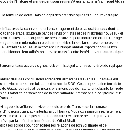
-vous de l’Histoire et s’entretuent pour régner? A qui la faute si Mahmoud Abbas
i la formule de deux Etats en dépit des grands risques et d’une trêve fragile
et hélas avec la connivence et l’encouragement de pays occidentaux dont la
ropagande arabe, soutenue par des révisionnistes et des historiens nouveaux et
s ou falsifiés et des organes de presse suivent pour induire en erreur. L’image
le organisation internationale et le monde libre laisse faire. Les membres de
cueillent les délégués, et accordent un budget annuel important pour le bon
t conditionner leur adhésion. Le vote massif contre Israël devenu automatique
airement aux accords signés, et bien, l’Etat juif a lui aussi le droit de répliquer
niser, tirer des conclusions et réfléchir aux étapes suivantes. Une trêve est
s crie victoire mais en fait lance des appels SOS. Cette organisation terroriste
 de Gaza, les raids et les incursions intensives de Tsahal ont ébranlé le mode
ns de Tsahal et les sanctions de la communauté internationale ont prouvé leur
s Qassam.
s villageois israéliens qui vivent depuis plus de 7 ans sous la menace
r d’illusions quant aux intentions du Hamas. Nous connaissons parfaitement
et il n’est toujours pas prêt à reconnaître l’existence de l’Etat juif. Nous
rêve par la libération immédiate de Gilad Shalit.
des bases solides pour consolider les relations de bon voisinage et de