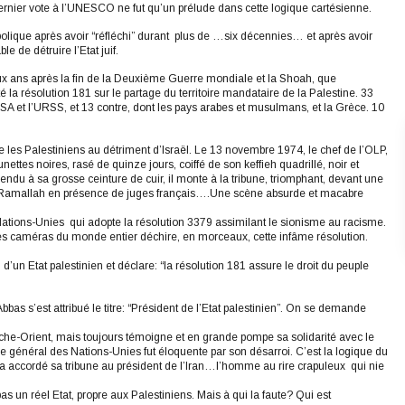
dernier vote à l’UNESCO ne fut qu’un prélude dans cette logique cartésienne.
bolique après avoir “réfléchi” durant plus de …six décennies… et après avoir
 de détruire l’Etat juif.
eux ans après la fin de la Deuxième Guerre mondiale et la Shoah, que
la résolution 181 sur le partage du territoire mandataire de la Palestine. 33
USA et l’URSS, et 13 contre, dont les pays arabes et musulmans, et la Grèce. 10
e les Palestiniens au détriment d’Israël. Le 13 novembre 1974, le chef de l’OLP,
ettes noires, rasé de quinze jours, coiffé de son keffieh quadrillé, noir et
ndu à sa grosse ceinture de cuir, il monte à la tribune, triomphant, devant une
 à Ramallah en présence de juges français….Une scène absurde et macabre
ions-Unies qui adopte la résolution 3379 assimilant le sionisme au racisme.
les caméras du monde entier déchire, en morceaux, cette infâme résolution.
’un Etat palestinien et déclare: “la résolution 181 assure le droit du peuple
bas s’est attribué le titre: “Président de l’Etat palestinien”. On se demande
he-Orient, mais toujours témoigne et en grande pompe sa solidarité avec le
re général des Nations-Unies fut éloquente par son désarroi. C’est la logique du
 accordé sa tribune au président de l’Iran…l’homme au rire crapuleux qui nie
pas un réel Etat, propre aux Palestiniens. Mais à qui la faute? Qui est