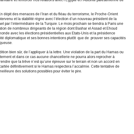
nitaire et renforcer nos relations avec l’Egypte et l’Autorité palestinienne de
 En dépit des menaces de l’Iran et du fléau du terrorisme, le Proche-Orient
rvenu et la stabilité règne avec l’élection d’un nouveau président de la
el par l’intermédiaire de la Turquie. Le mois prochain se tiendra à Paris une
pation de nombreux dirigeants de la région dont Bashar el Assad et Ehoud
monde avec les élections présidentielles aux Etats-Unis et la présidence
lité diplomatique et ses bonnes intentions plutôt que de prouver ses capacités
iqueuse.
dition bien sûr, de l’appliquer à la lettre. Une violation de la part du Hamas ou
ortement et dans ce cas aucune chancellerie ne pourra alors reprocher à
rendre que la trêve n’est qu’une épreuve sur le terrain et non un accord en
artée définitivement si le Hamas respectera l’accalmie. Cette tentative de
illeure des solutions possibles pour éviter le pire.