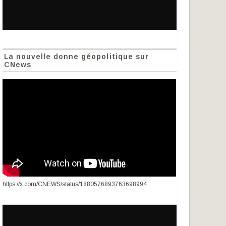
La nouvelle donne géopolitique sur
CNews
https://x.com/CNEWS/status/1880576893763698994