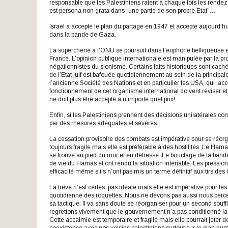
responsable que les Palestiniens ratent à chaque fois les rendez
est persona non grata dans “une partie de son propre Etat”…
Israël a accepté le plan du partage en 1947 et accepte aujourd’hu
dans la bande de Gaza.
La supercherie à l’ONU se poursuit dans l’euphorie belliqueuse 
France. L’opinion publique internationale est manipulée par la p
négationnistes du sionisme. Certains faits historiques sont caché
de l’Etat juif est bafouée quotidiennement au sein de la principa
l’ancienne Société des Nations et en particulier les USA, qui ac
fonctionnement de cet organisme international doivent réviser e
ne doit plus être accepté à n’importe quel prix!
Enfin, si les Palestiniens prennent des décisions unilatérales contr
par des mesures adéquates et sévères.
La cessation provisoire des combats est impérative pour se réorga
toujours fragile mais elle est préférable à des hostilités. Le Hama
se trouve au pied du mur et en détresse. Le bouclage de la bande
de vie du Hamas et ont rendu la situation intenable. Les pressio
efficacité même s’ils n’ont pas mis un terme définitif aux tirs de
La trêve n’est certes pas idéale mais elle est impérative pour le
quotidienne des roquettes. Nous ne devons pas aussi nous berce
sa tactique. Il va sans doute se réorganiser pour un second souffle 
regrettons vivement que le gouvernement n’a pas conditionné la t
Cette accalmie est temporaire et fragile mais elle pourrait jeter 