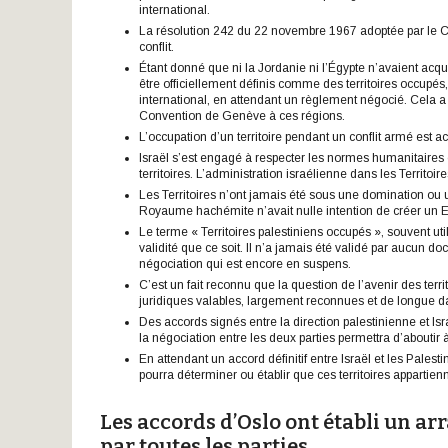
international.
La résolution 242 du 22 novembre 1967 adoptée par le C
conflit.
Étant donné que ni la Jordanie ni l’Égypte n’avaient acq
être officiellement définis comme des territoires occupés
international, en attendant un règlement négocié. Cela a é
Convention de Genève à ces régions.
L’occupation d’un territoire pendant un conflit armé est a
Israël s’est engagé à respecter les normes humanitaires 
territoires. L’administration israélienne dans les Territoir
Les Territoires n’ont jamais été sous une domination ou u
Royaume hachémite n’avait nulle intention de créer un Eta
Le terme « Territoires palestiniens occupés », souvent u
validité que ce soit. Il n’a jamais été validé par aucun do
négociation qui est encore en suspens.
C’est un fait reconnu que la question de l’avenir des terri
juridiques valables, largement reconnues et de longue d
Des accords signés entre la direction palestinienne et Isr
la négociation entre les deux parties permettra d’aboutir à
En attendant un accord définitif entre Israël et les Palest
pourra déterminer ou établir que ces territoires appartien
Les accords d’Oslo ont établi un ar
par toutes les parties