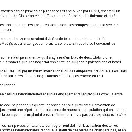
attestés par les principales puissances et approuvés par l’ONU, ont établi un
s zones de Cisjordanie et de Gaza, entre l’Autorité palestinienne et Israël.
 implantations, les frontières, Jérusalem, les réfugiés, l’eau et la sécurité
ermanent.
enu que les zones seraient divisées de telle sorte qu’une autorité
s A et B), et qu’Israël gouvernerait la zone dans laquelle se trouvaient les
sur le statut permanent – qu’il s’agisse d’un État, de deux États, d’une
e n’émanera que des négociations entre les dirigeants palestiniens et Israël.
de l’ONU, ni par un forum international ou des dirigeants individuels. Les États
t en fait le résultat des négociations qui n’ont pas encore eu lieu.
sraéliennes
née des lois internationales et sur les engagements réciproques conclus entre
ritoire occupé pendant la guerre, énoncée dans la quatrième Convention de
ustement une répétition des transferts de masses de population qui ont eu lieu
a politique des implantations israéliennes, il n’y a pas eu d’expulsions forcées
erres non-privées en attendant un règlement définitif. L’utilisation des terres
normes internationales, tant que le statut de ces terres ne changera pas, et en