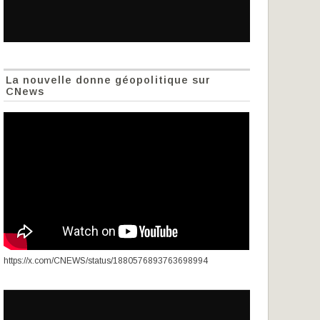
La nouvelle donne géopolitique sur
CNews
https://x.com/CNEWS/status/1880576893763698994