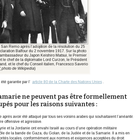
e San Remo après l’adoption de la résolution du 25
Déclaration Balfour du 2 novembre 1917. Sur la photo
’ambassadeur du Japon Keishiro Matsui, le Premier
t le chef de la diplomatie Lord Curzon, le Président
and, et le chef du Conseil italien, Francesco Saverio
 (
photo de Wikipedia
)
été garantie par l’
article 80 de la Charte des Nations Unies
.
Samarie ne peuvent pas être formellement
pés pour les raisons suivantes :
e après avoir été attaqué par tous ses voisins arabes qui souhaitaient l’anéantir.
re offensive et agressive.
yrie et la Jordanie ont envahi Israël au cours d’une opération militaire
rôle de la bande de Gaza, du Golan, de la Judée et de la Samarie. Il a mis en
torités locales. conformément aux normes et exigences acceptées du droit