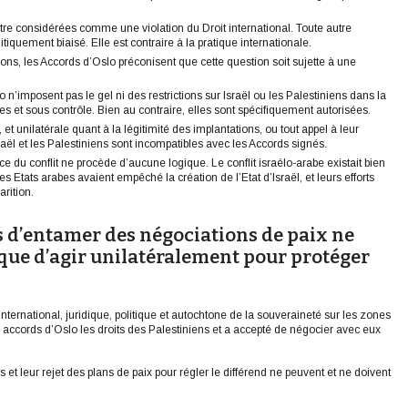
être considérées comme une violation du Droit international. Toute autre
itiquement biaisé. Elle est contraire à la pratique internationale.
ons, les Accords d’Oslo préconisent que cette question soit sujette à une
n’imposent pas le gel ni des restrictions sur Israël ou les Palestiniens dans la
ves et sous contrôle. Bien au contraire, elles sont spécifiquement autorisées.
et unilatérale quant à la légitimité des implantations, ou tout appel à leur
ël et les Palestiniens sont incompatibles avec les Accords signés.
ce du conflit ne procède d’aucune logique. Le conflit israélo-arabe existait bien
s Etats arabes avaient empêché la création de l’Etat d’Israël, et leurs efforts
arition.
ns d’entamer des négociations de paix ne
 que d’agir unilatéralement pour protéger
international, juridique, politique et autochtone de la souveraineté sur les zones
 accords d’Oslo les droits des Palestiniens et a accepté de négocier avec eux
 et leur rejet des plans de paix pour régler le différend ne peuvent et ne doivent