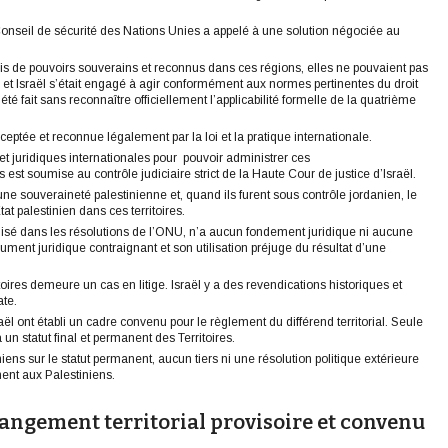
onseil de sécurité des Nations Unies a appelé à une solution négociée au
uis de pouvoirs souverains et reconnus dans ces régions, elles ne pouvaient pas
, et Israël s’était engagé à agir conformément aux normes pertinentes du droit
té fait sans reconnaître officiellement l’applicabilité formelle de la quatrième
cceptée et reconnue légalement par la loi et la pratique internationale.
et juridiques internationales pour pouvoir administrer ces
es est soumise au contrôle judiciaire strict de la Haute Cour de justice d’Israël.
ne souveraineté palestinienne et, quand ils furent sous contrôle jordanien, le
t palestinien dans ces territoires.
tilisé dans les résolutions de l’ONU, n’a aucun fondement juridique ni aucune
cument juridique contraignant et son utilisation préjuge du résultat d’une
toires demeure un cas en litige. Israël y a des revendications historiques et
ate.
aël ont établi un cadre convenu pour le règlement du différend territorial. Seule
 un statut final et permanent des Territoires.
iniens sur le statut permanent, aucun tiers ni une résolution politique extérieure
nent aux Palestiniens.
rangement territorial provisoire et convenu