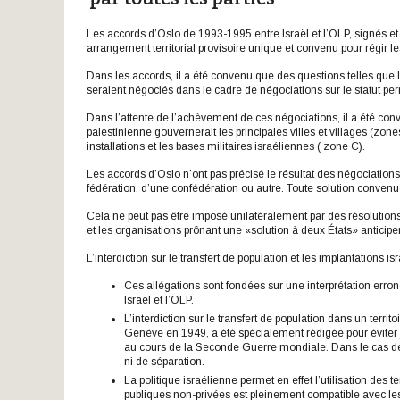
Les accords d’Oslo de 1993-1995 entre Israël et l’OLP, signés et 
arrangement territorial provisoire unique et convenu pour régir le
Dans les accords, il a été convenu que des questions telles que les
seraient négociés dans le cadre de négociations sur le statut p
Dans l’attente de l’achèvement de ces négociations, il a été conv
palestinienne gouvernerait les principales villes et villages (zone
installations et les bases militaires israéliennes ( zone C).
Les accords d’Oslo n’ont pas précisé le résultat des négociations 
fédération, d’une confédération ou autre. Toute solution convenu
Cela ne peut pas être imposé unilatéralement par des résolutions 
et les organisations prônant une «solution à deux États» anticipen
L’interdiction sur le transfert de population et les implantations i
Ces allégations sont fondées sur une interprétation erro
Israël et l’OLP.
L’interdiction sur le transfert de population dans un ter
Genève en 1949, a été spécialement rédigée pour éviter j
au cours de la Seconde Guerre mondiale. Dans le cas de l
ni de séparation.
La politique israélienne permet en effet l’utilisation des t
publiques non-privées est pleinement compatible avec les 